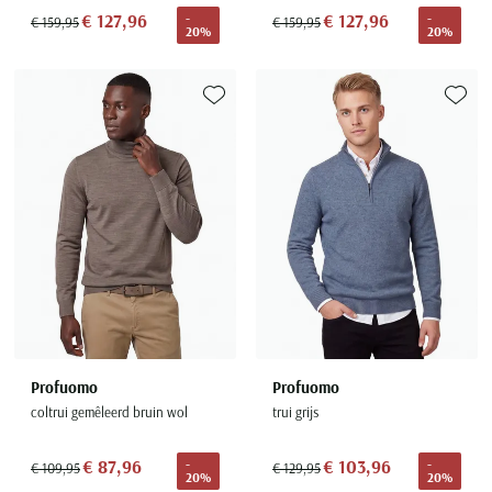
€ 127,96
€ 127,96
-
-
€ 159,95
€ 159,95
20%
20%
Toevoegen aan favorieten
Toevoe
Profuomo
Profuomo
coltrui gemêleerd bruin wol
trui grijs
€ 87,96
€ 103,96
-
-
€ 109,95
€ 129,95
20%
20%