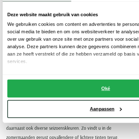
zo ook een ruime keuze in materiaal. Kiest u voor een katoenen
Deze website maakt gebruik van cookies
trui met ademend vermogen en vochtregulerend comfort? Of liever
We gebruiken cookies om content en advertenties te persona
extra warm comfort, zoals alpacawol, wolmengsels met de
social media te bieden en om ons websiteverkeer te analyse
lichtgewicht synthetische stoffen nylon en polyamide, kasjmier en
over uw gebruik van onze site met onze partners voor social
merinowol?
analyse. Deze partners kunnen deze gegevens combineren me
aan ze heeft verstrekt of die ze hebben verzameld op basis
services.
Op het gebied van kleur is er tevens een breed scala aan variatie.
Over het algemeen bestaat de collectie uit toegankelijke
basiskleuren zoals donkerblauw, grijs, bruin en zwart. Maar voor
Oké
de liefhebber van een mooie herfstkleur zoals olijfgroen en
roestrood is er ook voldoende keuze. Liever een frissere tint?
Aanpassen
Bekijk dan eens de Profuomo truien in gebroken wit, lichtblauw en
beige. Met de intrede van verschillende seizoenen brengt het merk
daarnaast ook diverse seizoenskleuren. Zo vindt u in de
zomermaanden gerust opvallendere of lichtere tinten terug.