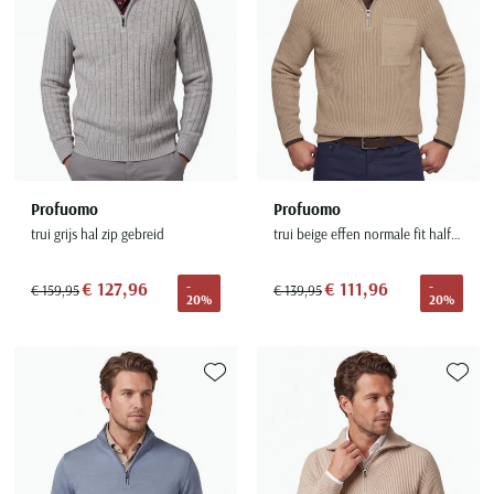
Profuomo
Profuomo
trui grijs hal zip gebreid
trui beige effen normale fit half zip
€ 127,96
€ 111,96
-
-
€ 159,95
€ 139,95
20%
20%
Toevoegen aan favorieten
Toevoe