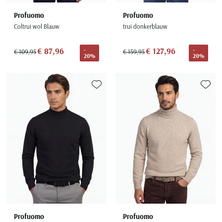
Profuomo
Profuomo
Coltrui wol Blauw
trui donkerblauw
€ 87,96
€ 127,96
-
-
€ 109,95
€ 159,95
20%
20%
Toevoegen aan favorieten
Toevoe
Profuomo
Profuomo