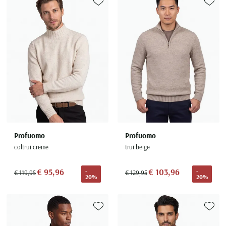
Toevoegen aan favorieten
Toevoe
Profuomo
Profuomo
coltrui creme
trui beige
€ 95,96
€ 103,96
-
-
€ 119,95
€ 129,95
20%
20%
Toevoegen aan favorieten
Toevoe