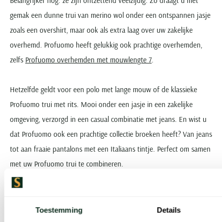
Belangrijker nog: ze zijn ontzettend veelzijdig. Zo draagt u met
gemak een dunne trui van merino wol onder een ontspannen jasje
zoals een overshirt, maar ook als extra laag over uw zakelijke
overhemd. Profuomo heeft gelukkig ook prachtige overhemden,
zelfs
Profuomo overhemden met mouwlengte 7
.
Hetzelfde geldt voor een polo met lange mouw of de klassieke
Profuomo trui met rits. Mooi onder een jasje in een zakelijke
omgeving, verzorgd in een casual combinatie met jeans. En wist u
dat Profuomo ook een prachtige collectie broeken heeft? Van jeans
tot aan fraaie pantalons met een Italiaans tintje. Perfect om samen
met uw Profuomo trui te combineren.
Kies uw favoriete stijl, kleur en design
Toestemming
Details
Van de verschillende designs in het aanbod Profuomo truien, is er