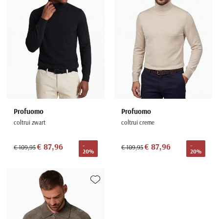
Profuomo
Profuomo
coltrui zwart
coltrui creme
€ 87,96
€ 87,96
-
-
€ 109,95
€ 109,95
20%
20%
Toevoegen aan favorieten