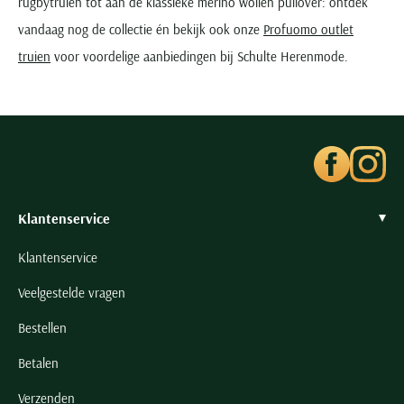
rugbytruien tot aan de klassieke merino wollen pullover: ontdek
vandaag nog de collectie én bekijk ook onze
Profuomo outlet
truien
voor voordelige aanbiedingen bij Schulte Herenmode.
Klantenservice
Klantenservice
Veelgestelde vragen
Bestellen
Betalen
Verzenden