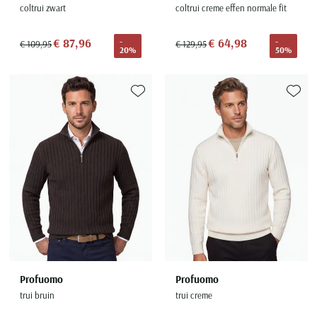
coltrui zwart
coltrui creme effen normale fit
€ 87,96
€ 64,98
-
-
€ 109,95
€ 129,95
20%
50%
Toevoegen aan favorieten
Toevoe
Profuomo
Profuomo
trui bruin
trui creme