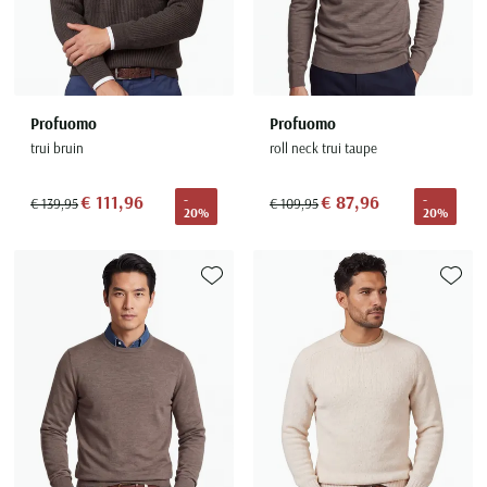
Profuomo
Profuomo
trui bruin
roll neck trui taupe
€ 111,96
€ 87,96
-
-
€ 139,95
€ 109,95
20%
20%
Toevoegen aan favorieten
Toevoe