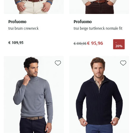
Profuomo
Profuomo
trui bruin crewneck
trui beige turtleneck normale fit
€ 109,95
€ 95,96
-
€ 119,95
20%
Toevoegen aan favorieten
Toevoe