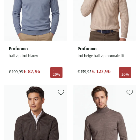
Profuomo
Profuomo
half zip trui blauw
trui beige half zip normale fit
€ 87,96
€ 127,96
-
-
€ 109,95
€ 159,95
20%
20%
Toevoegen aan favorieten
Toevoe