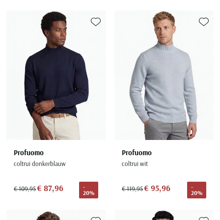
Toevoegen aan favorieten
Toevoe
Profuomo
Profuomo
coltrui donkerblauw
coltrui wit
€ 87,96
€ 95,96
-
-
€ 109,95
€ 119,95
20%
20%