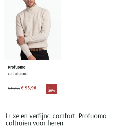
Seidensticker
Slater
State of Art
Superdry
Tenson
Thomas Maine
Tommy Hilfiger
Tramarossa
Profuomo
coltrui creme
UBR
Vanguard
€ 95,96
-
€ 119,95
20%
Wellington of Billmore
William Lockie
Xacus
Luxe en verfijnd comfort: Profuomo
coltruien voor heren
Alle merken