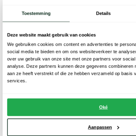
Herenmode en kies voor kwaliteit, stijl en
comfort in één
Toestemming
Details
Als moderne man met een gelijk verdeelde voorkeur tussen
Deze website maakt gebruik van cookies
kwaliteit, stijl en comfort, slaagt u ongetwijfeld met een coltrui van
We gebruiken cookies om content en advertenties te persona
Profuomo. Gaat u voor een exemplaar in donkerblauw, zwart of
social media te bieden en om ons websiteverkeer te analyse
toch een natuurtint zoals groen, bruin of beige? Als merk van
over uw gebruik van onze site met onze partners voor social
Hollandse bodem kunt u er bovendien zeker van uit gaan dat de
analyse. Deze partners kunnen deze gegevens combineren me
aan ze heeft verstrekt of die ze hebben verzameld op basis
coltruien de Hollandse man perfect staan. Het maatbereik van
services.
Profuomo truien voor heren beslaat maat Small tot en met 3XL.
Twijfelt u over de juiste maat? Kom dan gerust langs in een van
Oké
onze winkels. Onze medewerkers helpen u graag met het vinden
van de perfecte coltrui.
Aanpassen