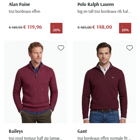
Alan Paine
Polo Ralph Lauren
trui bordeaux effen
big en tall trui bordeaux rib half zip
€ 119,96
€ 148,00
-
-
€ 149,95
€ 185,00
20%
20%
Toevoegen aan favorieten
Toevoe
Baileys
Gant
trui rood textuur half zip lamswol
trui bordeaux effen normale fit katoen half zip