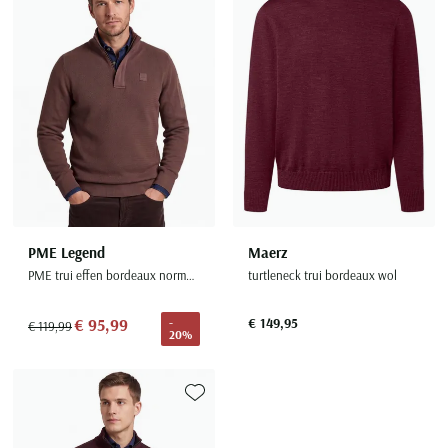
Toevoegen aan favorieten
Toevoe
PME Legend
Maerz
PME trui effen bordeaux normale fit half zip
turtleneck trui bordeaux wol
€ 95,99
€ 149,95
-
€ 119,99
20%
Toevoegen aan favorieten