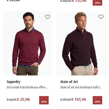
€ 459,00
€ 135,96
€ 169,95
20%
Toevoegen aan favorieten
Toevoe
Superdry
State of Art
trui ronde hals bordeaux effen katoen
State of art trui bordeaux half zip wijde fit
€ 25,98
€ 143,96
-
-
€ 64,95
€ 179,95
60%
20%