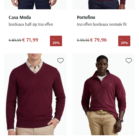
Casa Moda
Portofino
bordeaux half-zip trui effen
trui effen bordeaux normale fit
€ 71,99
€ 79,96
-
-
€ 89,99
€ 99,95
20%
20%
Toevoegen aan favorieten
Toevoe