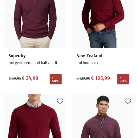
Superdry
New Zealand
trui gemeleerd rood half zip slim fit
trui bordeaux
€ 34,98
€ 103,99
-
-
€ 69,95
€ 129,99
50%
20%
Toevoegen aan favorieten
Toevoe