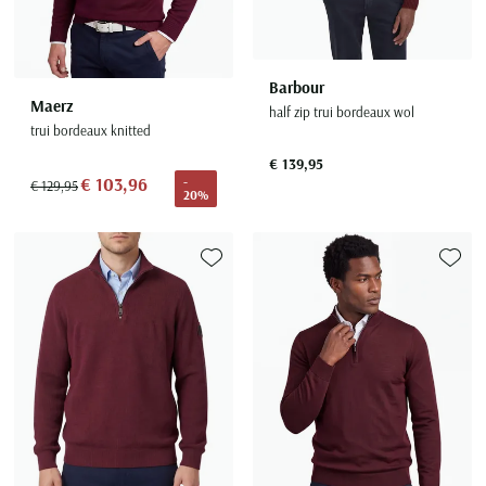
Barbour
Maerz
half zip trui bordeaux wol
trui bordeaux knitted
€ 139,95
€ 103,96
-
€ 129,95
20%
Toevoegen aan favorieten
Toevoe