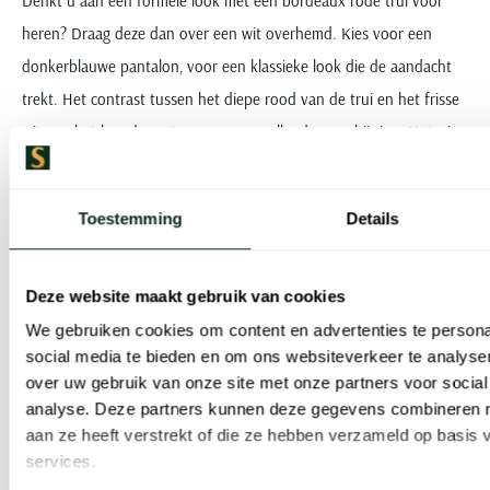
Denkt u aan een formele look met een bordeaux rode trui voor
heren? Draag deze dan over een wit overhemd. Kies voor een
donkerblauwe pantalon, voor een klassieke look die de aandacht
trekt. Het contrast tussen het diepe rood van de trui en het frisse
wit van het hemd zorgt voor een opvallende verschijning. Het wit
zorgt ondertussen voor voldoende verfijning. Dankzij het blauw
van de pantalon blijven de kleuren mooi met elkaar in balans. Een
Toestemming
Details
paar leren loafers of brogues is een goede keuze als u denkt aan
de schoenen. Houd het horloge en de riem het liefst subtiel.
Deze website maakt gebruik van cookies
Casual
We gebruiken cookies om content en advertenties te persona
social media te bieden en om ons websiteverkeer te analyse
Wilt u dezelfde bordeaux rode trui voor heren combineren voor
over uw gebruik van onze site met onze partners voor social
analyse. Deze partners kunnen deze gegevens combineren me
een meer casual look? Kies dan voor een jeans of chino’s. In
aan ze heeft verstrekt of die ze hebben verzameld op basis
donkerblauw of grijs gaat dit goed samen met de warme tint van
services.
de trui. Voor meer verfijning kunt u bijvoorbeeld kiezen voor een