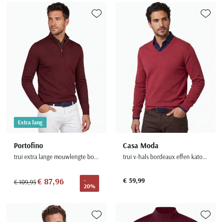
Toevoegen aan favorieten
Toevoe
Extra lang
Portofino
Casa Moda
trui extra lange mouwlengte bordeaux merinowol
trui v-hals bordeaux effen katoen
€ 87,96
€ 59,99
-
€ 109,95
20%