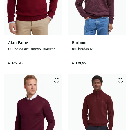
Alan Paine
Barbour
trui bordeaux lamswol Dorset ruime fit
trui bordeaux
€ 149,95
€ 179,95
Toevoegen aan favorieten
Toevoe