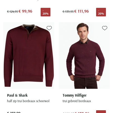
€ 99,96
€ 111,96
-
-
€ 124,95
€ 139,95
20%
20%
Toevoegen aan favorieten
Toevoe
Paul & Shark
Tommy Hilfiger
half zip trui bordeaux scheerwol
trui gebreid bordeaux
-