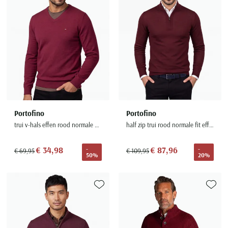
Portofino
Portofino
trui v-hals effen rood normale fit katoen
half zip trui rood normale fit effen
€ 34,98
€ 87,96
-
-
€ 69,95
€ 109,95
50%
20%
Toevoegen aan favorieten
Toevoe