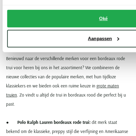
chino in beige of olijfgroen. Een paar sneakers in wit of in
donkerbruin is bijvoorbeeld een mooie keuze om de outfit
Oké
compleet te maken.
Aanpassen
Topmerken en Aanbevelingen
Benieuwd naar de verschillende merken voor een bordeaux rode
trui voor heren bij ons in het assortiment? We combineren de
nieuwe collecties van de populaire merken, met hun tijdloze
klassiekers en we bieden ook een ruime keuze in
grote maten
truien
. Zo vindt u altijd de trui in bordeaux rood die perfect bij u
past.
●
Polo Ralph Lauren bordeaux rode trui:
dit merk staat
bekend om de klassieke, preppy stijl die verfijning en Amerikaanse