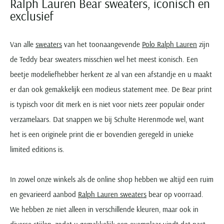
Ralph Lauren Bear sweaters, iconisch en
Seidensticker
exclusief
Slater
State of Art
Van alle
sweaters
van het toonaangevende
Polo Ralph Lauren
zijn
Superdry
de Teddy bear sweaters misschien wel het meest iconisch. Een
Tenson
beetje modeliefhebber herkent ze al van een afstandje en u maakt
Thomas Maine
er dan ook gemakkelijk een modieus statement mee. De Bear print
Tommy Hilfiger
is typisch voor dit merk en is niet voor niets zeer populair onder
Tramarossa
verzamelaars. Dat snappen we bij Schulte Herenmode wel, want
UBR
het is een originele print die er bovendien geregeld in unieke
Vanguard
limited editions is.
Wellington of Billmore
William Lockie
In zowel onze winkels als de online shop hebben we altijd een ruim
Xacus
en gevarieerd aanbod
Ralph Lauren sweaters
bear op voorraad.
We hebben ze niet alleen in verschillende kleuren, maar ook in
Alle merken