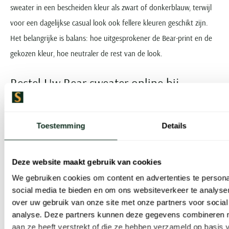
sweater in een bescheiden kleur als zwart of donkerblauw, terwijl
voor een dagelijkse casual look ook fellere kleuren geschikt zijn.
Het belangrijke is balans: hoe uitgesprokener de Bear-print en de
gekozen kleur, hoe neutraler de rest van de look.
Bestel Uw Bear sweater online bij
Schulte Herenmode
Bij Schulte Herenmode hebben we altijd diverse Ralph Lauren
Toestemming
Details
sweaters voor heren met de populaire Bear-print op voorraad.
Doordat het vrij exclusieve designs zijn wisselt ons aanbod
Deze website maakt gebruik van cookies
constant, dus houdt onze winkels of de webshop in de gaten voor
We gebruiken cookies om content en advertenties te persona
de nieuwste releases. Met deze truien heeft u namelijk een heuse
social media te bieden en om ons websiteverkeer te analyse
eyecatcher te pakken die elke look eenvoudig naar een hoger
over uw gebruik van onze site met onze partners voor social
analyse. Deze partners kunnen deze gegevens combineren me
niveau tilt.
aan ze heeft verstrekt of die ze hebben verzameld op basis