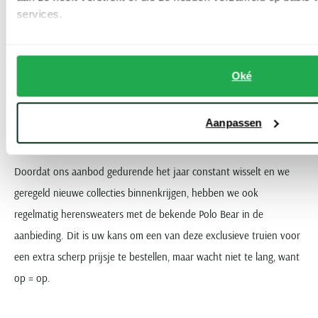
services.
De luxe materialen in combinatie met de iconische print maken het
stijlvolle items die perfect zijn voor de moderne man die zich graag
onderscheidt. Iets voor u? Wij leveren uw Polo Bear sweater lekker
Oké
snel en helemaal gratis!
Aanpassen
Ralph Lauren Bear sweater SALE
Doordat ons aanbod gedurende het jaar constant wisselt en we
geregeld nieuwe collecties binnenkrijgen, hebben we ook
regelmatig herensweaters met de bekende Polo Bear in de
aanbieding. Dit is uw kans om een van deze exclusieve truien voor
een extra scherp prijsje te bestellen, maar wacht niet te lang, want
op = op.