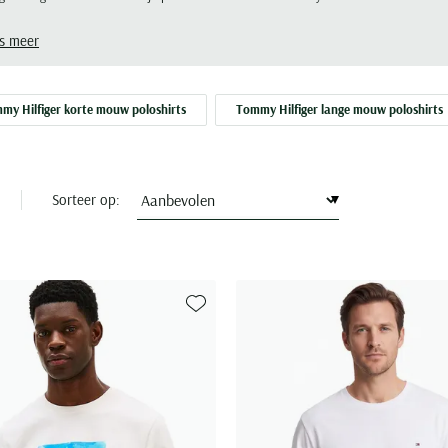
iger T-shirt staat bekend om de betrouwbare basis. Stijlvol en
fortabel. Ontworpen om lang mee te gaan.
s meer
my Hilfiger korte mouw poloshirts
Tommy Hilfiger lange mouw poloshirts
Sorteer op:
Toevoegen aan favorieten