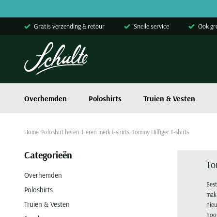
Skip to content
Gratis verzending & retour
Snelle service
Ook gr
Overhemden
Poloshirts
Truien & Vesten
Home
Poloshirt heren
Heren merk t-shirts
Tommy Hilfiger T-shirts
Categorieën
To
Overhemden
Best
Poloshirts
makk
Truien & Vesten
nieu
hoog