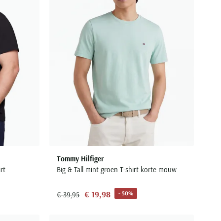
Tommy Hilfiger
rt
Big & Tall mint groen T-shirt korte mouw
€ 19,98
- 50%
€ 39,95