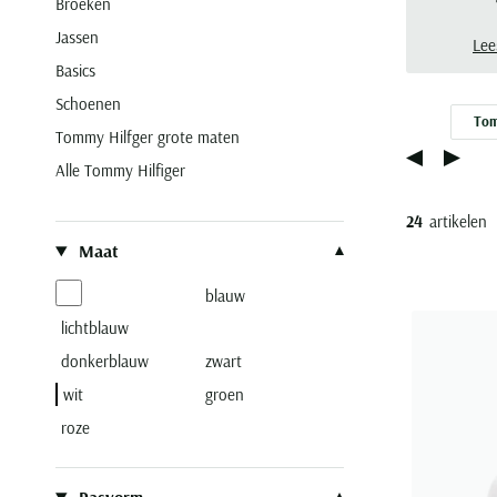
Broeken
Hilf
Jassen
com
Lee
Basics
Schoenen
Tom
Tommy Hilfger grote maten
Alle Tommy Hilfiger
24
artikelen
Filteren op
Maat
blauw
lichtblauw
donkerblauw
zwart
wit
groen
roze