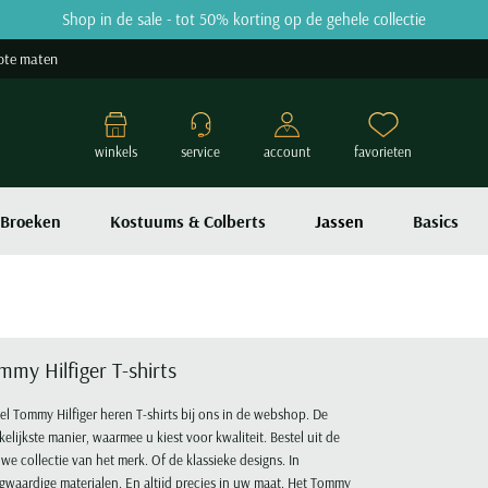
Shop in de sale - tot 50% korting op de gehele collectie
ote maten
winkels
service
account
favorieten
Broeken
Kostuums & Colberts
Jassen
Basics
mmy Hilfiger T-shirts
el Tommy Hilfiger heren T-shirts bij ons in de webshop. De
elijkste manier, waarmee u kiest voor kwaliteit. Bestel uit de
we collectie van het merk. Of de klassieke designs. In
waardige materialen. En altijd precies in uw maat. Het Tommy