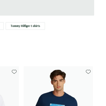
Tommy Hilfiger t-shirts
Toevoegen aan favorieten
Toevoegen aa