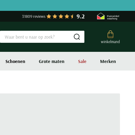
9.2
31809 reviews
Submit search
winkelmand
Schoenen
Grote maten
Sale
Merken