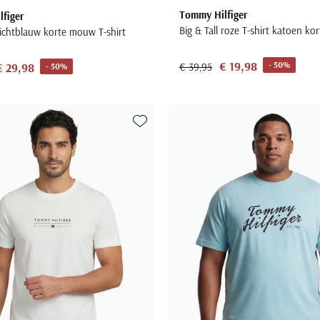
Tommy Hilfiger
figer
Big & Tall roze T-shirt katoen k
 lichtblauw korte mouw T-shirt
€ 19,98
- 50%
€ 29,98
€ 39,95
- 50%
Toevoegen aan favorieten