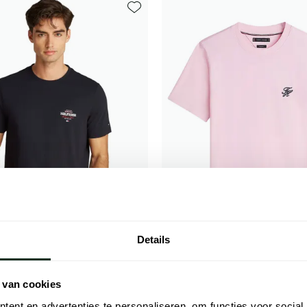
Toevoegen aan favorieten
Details
figer
Tommy Hilfiger
 van cookies
onkerblauw opdruk ronde hals
Big & Tall roze T-shirt ronde hals
ent en advertenties te personaliseren, om functies voor social