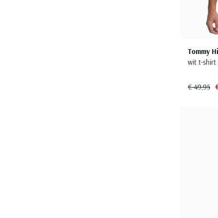
Tommy Hil
wit t-shir
€ 49,95