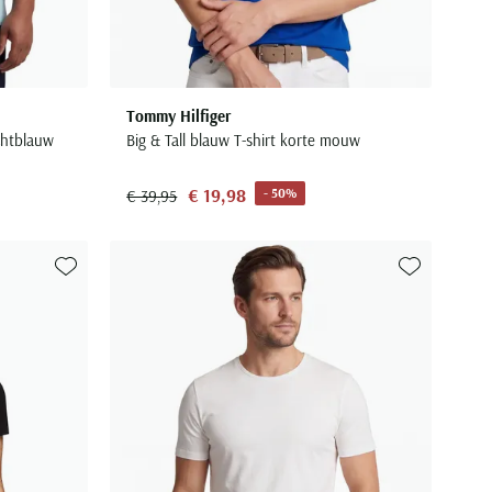
Tommy Hilfiger
chtblauw
Big & Tall blauw T-shirt korte mouw
€ 19,98
- 50%
€ 39,95
Toevoegen aan favorieten
Toevoegen aa