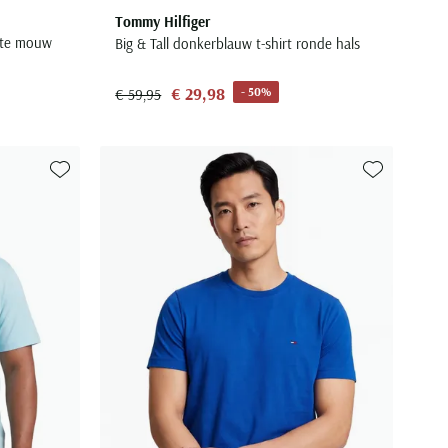
Tommy Hilfiger
orte mouw
Big & Tall donkerblauw t-shirt ronde hals
€ 29,98
- 50%
€ 59,95
Toevoegen aan favorieten
Toevoegen aa