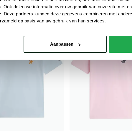
€ 19,98
€ 29,98
- 50%
- 50%
€ 59,95
. Ook delen we informatie over uw gebruik van onze site met on
e. Deze partners kunnen deze gegevens combineren met andere i
erzameld op basis van uw gebruik van hun services.
Toevoegen aan favorieten
Aanpassen