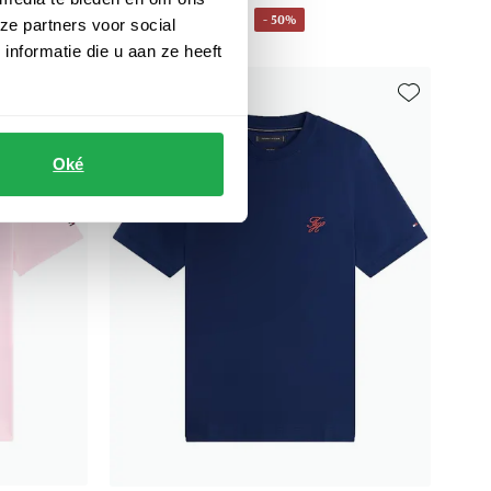
€ 19,98
- 50%
€ 39,95
ze partners voor social
nformatie die u aan ze heeft
Toevoegen aan favorieten
Toevoegen aa
Oké