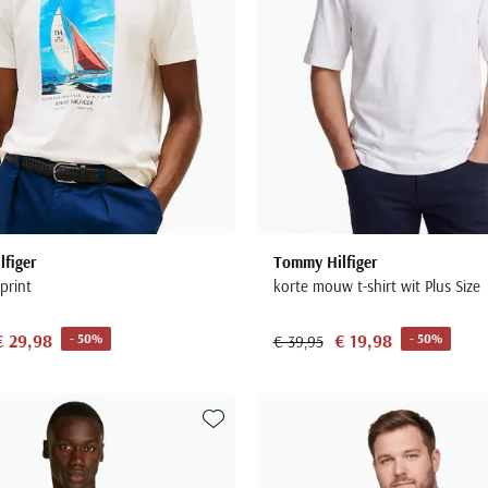
figer
Tommy Hilfiger
 print
korte mouw t-shirt wit Plus Size
€ 29,98
€ 19,98
- 50%
- 50%
€ 39,95
Toevoegen aan favorieten