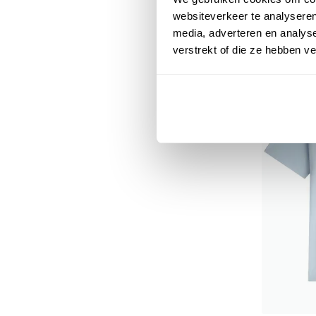
€ 39,95
websiteverkeer te analyseren
media, adverteren en analys
verstrekt of die ze hebben v