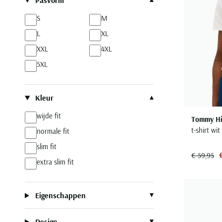
Pasvorm
S
M
L
XL
XXL
4XL
5XL
Kleur
wijde fit
Tommy Hil
t-shirt wit
normale fit
slim fit
€ 59,95
extra slim fit
Eigenschappen
Design