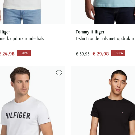
figer
Tommy Hilfiger
t merk opdruk ronde hals
T-shirt ronde hals met opdruk li
€ 24,98
€ 29,98
- 50%
- 50%
€ 59,95
Toevoegen aan favorieten