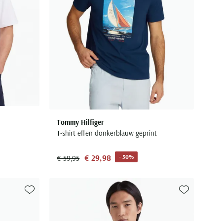
Tommy Hilfiger
T-shirt effen donkerblauw geprint
€ 29,98
- 50%
€ 59,95
Toevoegen aan favorieten
Toevoegen aa