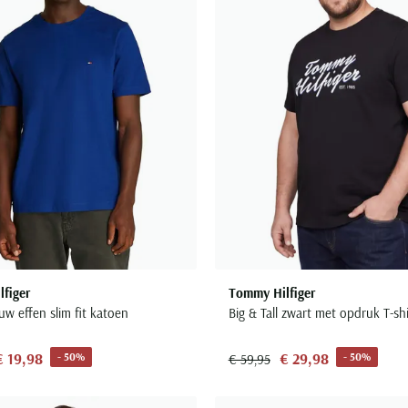
figer
Tommy Hilfiger
auw effen slim fit katoen
Big & Tall zwart met opdruk T-shi
€ 19,98
€ 29,98
- 50%
- 50%
€ 59,95