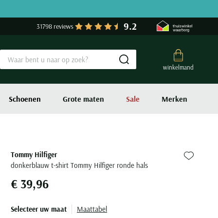
9.2
31798 reviews
Submit search
winkelmand
Schoenen
Grote maten
Sale
Merken
Tommy Hilfiger
Zet bij fa
donkerblauw t-shirt Tommy Hilfiger ronde hals
€ 39,96
Selecteer uw maat
Maattabel