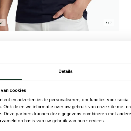
1 / 7
Details
Alle kenmer
t in donkerblauw en is effen uitgevoerd.
Artikelnr.
 van cookies
en ronde hals met korte mouwen. Het
Naam
t T-shirt op een warme dag wanneer je een
ent en advertenties te personaliseren, om functies voor social
. Ook delen we informatie over uw gebruik van onze site met on
Merk
e. Deze partners kunnen deze gegevens combineren met andere i
erzameld op basis van uw gebruik van hun services.
Materiaal