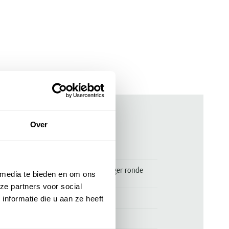
Over
ken
00170698
donkerblauw t-shirt Tommy Hilfiger ronde
 media te bieden en om ons
hals
ze partners voor social
Tommy Hilfiger
nformatie die u aan ze heeft
100% katoen