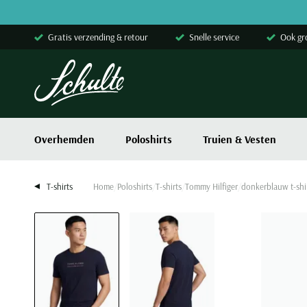
Skip to content
Gratis verzending & retour
Snelle service
Ook gr
Overhemden
Poloshirts
Truien & Vesten
T-shirts
Home
Poloshirts
T-shirts
Tommy Hilfiger
donkerblauw t-shi