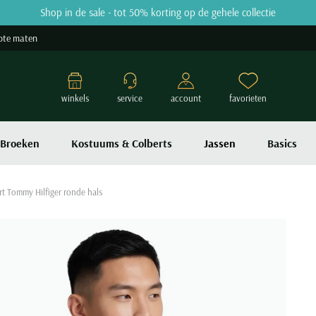
Shop in de sale - tot 50% korting op de gehele collectie
ote maten
winkels
service
account
favorieten
Broeken
Kostuums & Colberts
Jassen
Basics
rt Tommy Hilfiger ronde hals