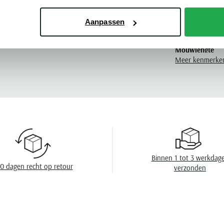
my Hilfiger
Pasvorm
Aanpassen
Kleur
Mouwlengte
Meer kenmerke
Leveranciers nr
Model
Design
Wasvoorschrift
Binnen 1 tot 3 werkdag
0 dagen recht op retour
verzonden