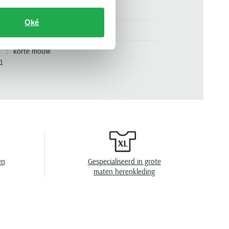
normale fit
Oké
donkerblauw
korte mouw
n
.
MW0MW42363-DW5
ronde hals
effen
en
speciaal wasprogamma 30°C, niet in de
droger, strijken op lage temperatuur, niet
chemisch reinigen
en
Gespecialiseerd in grote
maten herenkleding