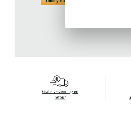
Tommy Hilfiger
T-shirts
T-shirts Tom
Gratis verzending en
retour
3