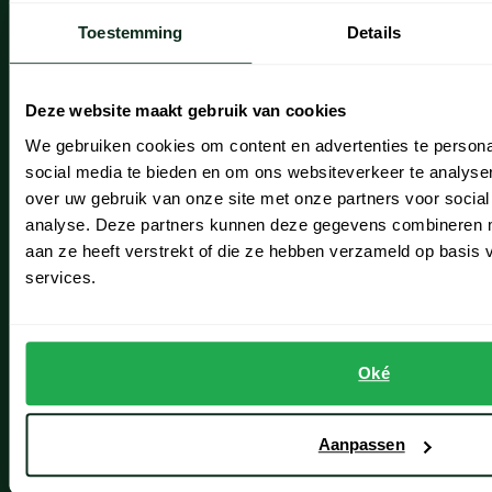
Onze winkels
Toestemming
Details
Onze winkels
Heemstede
Deze website maakt gebruik van cookies
We gebruiken cookies om content en advertenties te persona
Hillegom
social media te bieden en om ons websiteverkeer te analyse
Leiderdorp
over uw gebruik van onze site met onze partners voor social
analyse. Deze partners kunnen deze gegevens combineren me
Lisse
aan ze heeft verstrekt of die ze hebben verzameld op basis
services.
Noordwijk
Oegstgeest
Openingstijden winkels
Oké
Schulte Herenmode
Aanpassen
Grote maten herenkleding