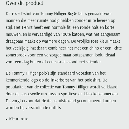
Over dit product
Portofino
PME Legend
Tussenjassen
PME Legend
Polo Ralph Lauren
Pierre Cardin
New Zealand
Lacoste
Profuomo
Polo Ralph Lauren
Dit roze T-shirt van Tommy Hilfiger Big & Tall is gemaakt voor
Bodywarmers
Polo Ralph Lauren
PME Legend
PME Legend
Olymp
Ledub
mannen die meer ruimte nodig hebben zonder in te leveren op
R2
Portofino
Portofino
Portofino
Polo Ralph Lauren
Paul & Shark
Lyle & Scott
stijl. Het T-shirt heeft een normale fit, een ronde hals en korte
Seidensticker
Reset
Profuomo
Profuomo
Portofino
Polo Ralph Lauren
Mac
mouwen, en is vervaardigd van 100% katoen, wat het aangenaam
State of Art
State of Art
State of Art
State of Art
Replay
draagbaar maakt op warmere dagen. De vrolijke roze kleur maakt
PME Legend
Maerz
Tommy Hilfiger
Superdry
het veelzijdig inzetbaar: combineer het met een chino of een lichte
Superdry
Superdry
Tommy Hilfiger
Profuomo
Magnanni
zomerbroek voor een verzorgde maar ontspannen look. Ideaal
Vanguard
Tenson
Tommy Hilfiger
Thomas Maine
Tramarossa
R2
Mason's
voor een dag buiten of een casual avond met vrienden.
Xacus
Tommy Hilfiger
Vanguard
Tommy Hilfiger
Vanguard
State of Art
Mc Alson
De Tommy Hilfiger polo's zijn standaard voorzien van het
UBR
Vanguard
Superdry
Meyer
kenmerkende logo op de linkerborst van het poloshirt. De
Populaire kleuren
Vanguard
Grote maten
Deals
William Lockie
populariteit van de collectie van Tommy Hilfiger wordt verklaard
Tenson
New Zealand
Wit overhemd heren
Grote maten poloshirts
2e broek voor de helft
Wellington of Billmore
door de succesvolle mix tussen sportieve en klasieke kenmerken.
Tommy Hilfiger
Zwart overhemd heren
Dit zorgt ervoor dat de items uitstekend gecombineerd kunnen
Grote maten herenmode
Populaire materialen
Tramarossa
worden bij verschillende outfits.
Blauw overhemd heren
Populaire merk lijnen
Grote maten
Katoenen trui
North 84
Vanguard
Groen overhemd heren
Meyer Chicago
Grote maten jassen
Populaire kleuren
Kleur:
roze
Lamswollen trui
Olymp
Alle merken sale
Witte polo heren
Meyer Diego
Grote maten winterjassen
Merino wol trui