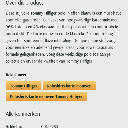
Over dit product
Portofino
PME Legend
Tussenjassen
PME Legend
Polo Ralph Lauren
Pierre Cardin
New Zealand
Lacoste
Profuomo
Polo Ralph Lauren
Deze stijlvolle Tommy Hilfiger polo in effen blauw is een must-have
Bodywarmers
Polo Ralph Lauren
PME Legend
PME Legend
Olymp
Ledub
voor elke garderobe. Gemaakt van hoogwaardige katoenmix met
R2
Portofino
Portofino
Portofino
Polo Ralph Lauren
Paul & Shark
Lyle & Scott
96% katoen en 4% elastaan biedt dit poloshirt een comfortabele
Seidensticker
Reset
Profuomo
Profuomo
Portofino
Polo Ralph Lauren
Mac
normale fit. De korte mouwen en de klassieke 2-knoopsluiting
State of Art
State of Art
State of Art
State of Art
Replay
geven het shirt een tijdloze uitstraling. De fijne pique stof zorgt
PME Legend
Maerz
Tommy Hilfiger
Superdry
voor een luxe en ademend gevoel ideaal voor zowel casual als
Superdry
Superdry
Tommy Hilfiger
Profuomo
Magnanni
formele gelegenheden. Voeg deze veelzijdige polo toe aan je
Vanguard
Tenson
Tommy Hilfiger
Thomas Maine
Tramarossa
R2
Mason's
collectie en ervaar de kwaliteit van Tommy Hilfiger.
Xacus
Tommy Hilfiger
Vanguard
Tommy Hilfiger
Vanguard
State of Art
Mc Alson
UBR
Bekijk meer
Vanguard
Superdry
Meyer
Populaire kleuren
Vanguard
Grote maten
Deals
William Lockie
Tommy Hilfiger
Poloshirts korte mouwen
Tenson
New Zealand
Wit overhemd heren
Grote maten poloshirts
2e broek voor de helft
Wellington of Billmore
Tommy Hilfiger
Poloshirts korte mouwen Tommy Hilfiger
Zwart overhemd heren
Grote maten herenmode
Populaire materialen
Tramarossa
Blauw overhemd heren
Populaire merk lijnen
Grote maten
Katoenen trui
North 84
Alle kenmerken
Vanguard
Groen overhemd heren
Meyer Chicago
Grote maten jassen
Populaire kleuren
Lamswollen trui
Olymp
Alle merken sale
Witte polo heren
Meyer Diego
Grote maten winterjassen
Artikelnr.
00159283
Merino wol trui