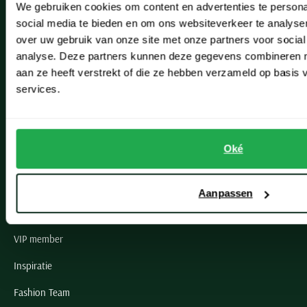
We gebruiken cookies om content en advertenties te persona
Leiderdorp
social media te bieden en om ons websiteverkeer te analyse
Lisse
over uw gebruik van onze site met onze partners voor social
analyse. Deze partners kunnen deze gegevens combineren me
Noordwijk
aan ze heeft verstrekt of die ze hebben verzameld op basis
services.
Oegstgeest
Openingstijden winkels
Oké
Schulte Herenmode
Grote maten herenkleding
Aanpassen
Paul & Shark specialist
VIP member
Inspiratie
Fashion Team