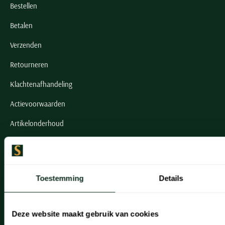
Bestellen
Betalen
Verzenden
Retourneren
Klachtenafhandeling
Actievoorwaarden
Artikelonderhoud
Onze winkels
Onze winkels
Toestemming
Details
Heemstede
Hillegom
Deze website maakt gebruik van cookies