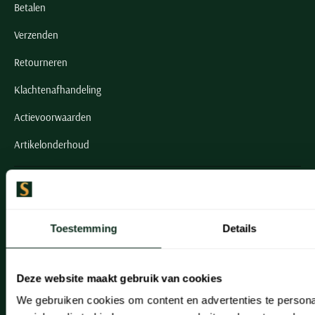
Betalen
Verzenden
Retourneren
Klachtenafhandeling
Actievoorwaarden
Artikelonderhoud
Onze winkels
Onze winkels
Toestemming
Details
Heemstede
Hillegom
Deze website maakt gebruik van cookies
Leiderdorp
We gebruiken cookies om content en advertenties te persona