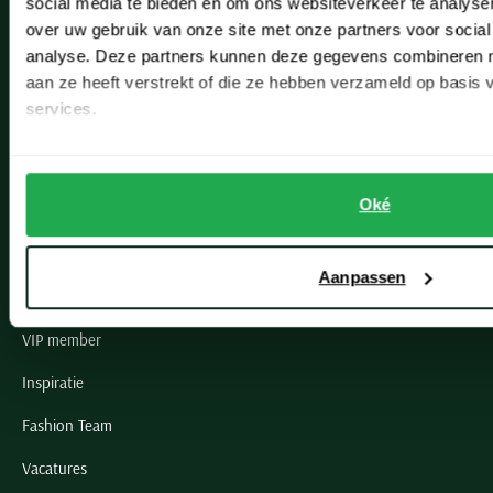
social media te bieden en om ons websiteverkeer te analyse
Lisse
over uw gebruik van onze site met onze partners voor social
analyse. Deze partners kunnen deze gegevens combineren me
Noordwijk
aan ze heeft verstrekt of die ze hebben verzameld op basis
Oegstgeest
services.
Openingstijden winkels
Schulte Herenmode
Oké
Grote maten herenkleding
Aanpassen
Paul & Shark specialist
VIP member
Inspiratie
Fashion Team
Vacatures