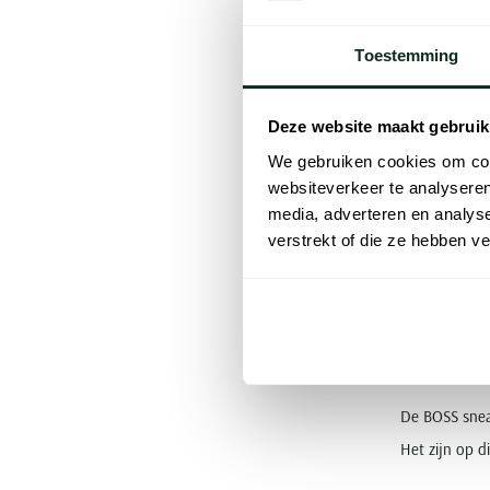
BOSS
Toestemming
BOSS sneakers
stijlvolle sn
Deze website maakt gebruik
BOSS, zowel o
We gebruiken cookies om cont
websiteverkeer te analyseren
Nette 
media, adverteren en analys
verstrekt of die ze hebben v
Ontdek de n
materialen e
meer trendy o
De BOSS sneak
Het zijn op d