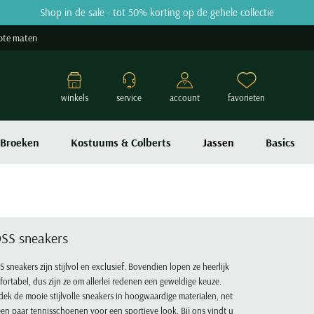
Shop in de sale - tot 50% korting op de gehele collectie
ote maten
winkels
service
account
favorieten
Broeken
Kostuums & Colberts
Jassen
Basics
SS sneakers
 sneakers zijn stijlvol en exclusief. Bovendien lopen ze heerlijk
ortabel, dus zijn ze om allerlei redenen een geweldige keuze.
ek de mooie stijlvolle sneakers in hoogwaardige materialen, net
een paar tennisschoenen voor een sportieve look. Bij ons vindt u