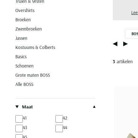
Truien & Vesten
de n
Overshirts
als 
Lee
Broeken
Zwembroeken
BOS
Jassen
Kostuums & Colberts
Basics
3
artikelen
Schoenen
Grote maten BOSS
Alle BOSS
Filteren op
Maat
41
42
43
44
45