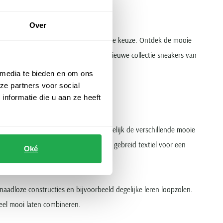
Over
zijn ze om allerlei redenen een geweldige keuze. Ontdek de mooie
n sportieve look. Bij ons vindt u de nieuwe collectie sneakers van
 media te bieden en om ons
ze partners voor social
nformatie die u aan ze heeft
ies en in effen leren varianten. Vergelijk de verschillende mooie
ek luxueus zwart leer en bijvoorbeeld gebreid textiel voor een
Oké
 naadloze constructies en bijvoorbeeld degelijke leren loopzolen.
eel mooi laten combineren.