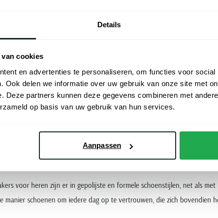
 sneakers
Details
 zijn stijlvol en exclusief. Bovendien lopen ze heerlijk comfortabel, dus 
eakers in hoogwaardige materialen, net als een paar tennisschoenen voor ee
 van cookies
nline in de webshop als bij ons in de winkel.
ent en advertenties te personaliseren, om functies voor social
. Ook delen we informatie over uw gebruik van onze site met on
sneakers voor heren
e. Deze partners kunnen deze gegevens combineren met andere i
erzameld op basis van uw gebruik van hun services.
ette
sneakers
voor heren van BOSS. Ze zijn er in uitgesproken kleurcombinat
n stem de
schoenen
eenvoudig af op de rest van uw favoriete outfit. Ontd
Aanpassen
f sportieve look.
ers voor heren zijn er in gepolijste en formele schoenstijlen, net als met
ie manier schoenen om iedere dag op te vertrouwen, die zich bovendien h