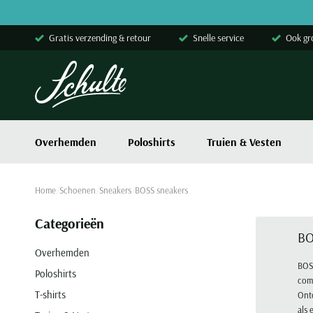
Skip to content
Gratis verzending & retour
Snelle service
Ook gr
Overhemden
Poloshirts
Truien & Vesten
Home
Schoenen
Sneakers
BOSS sneakers
Categorieën
BO
Overhemden
BOSS
Poloshirts
comf
T-shirts
Ontd
als 