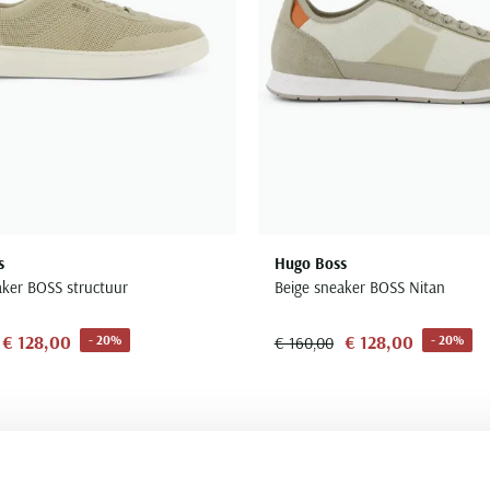
s
Hugo Boss
aker BOSS structuur
Beige sneaker BOSS Nitan
€ 128,00
€ 128,00
- 20%
- 20%
€ 160,00