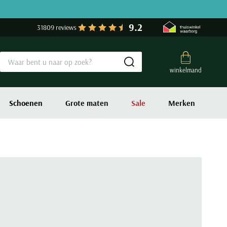
9.2
31809 reviews
Submit search
winkelmand
Schoenen
Grote maten
Sale
Merken