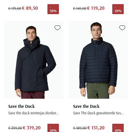
€ 89,50
€ 119,20
-
-
€ 179,00
€ 149,00
50%
20%
Toevoegen aan favorieten
Toevoe
Save the Duck
Save the Duck
Save the duck winterjas donkerblauw effen een borstzak
Save The Duck gewatteerde tussenjas donkerblauw puffer
€ 319,20
€ 151,20
-
-
€ 399,00
€ 189,00
20%
20%