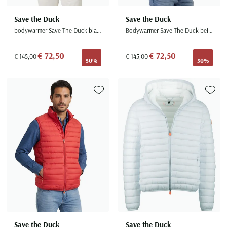
Save the Duck
Save the Duck
bodywarmer Save The Duck blauw gewatteerd rits
Bodywarmer Save The Duck beige gewatteerd rits
€ 72,50
€ 72,50
-
-
€ 145,00
€ 145,00
50%
50%
Toevoegen aan favorieten
Toevoe
Save the Duck
Save the Duck