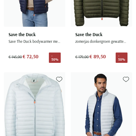
Save the Duck
Save the Duck
Save The Duck bodywarmer met rits donkerblauw gewatteerd
zomerjas donkergroen gewatteerd capuchon
€ 72,50
€ 89,50
-
-
€ 145,00
€ 179,00
50%
50%
Toevoegen aan favorieten
Toevoe