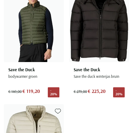
Save the Duck
Save the Duck
bodywarmer groen
Save the duck winterjas bruin
€ 119,20
€ 223,20
-
-
€ 149,00
€ 279,00
20%
20%
Toevoegen aan favorieten