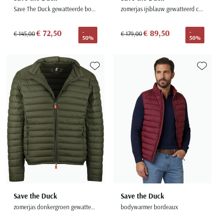
Save The Duck gewatteerde bodywarmer rood
zomerjas ijsblauw gewatteerd capuchon
€ 72,50
€ 89,50
-
-
€ 145,00
€ 179,00
50%
50%
Toevoegen aan favorieten
Toevoe
Save the Duck
Save the Duck
zomerjas donkergroen gewatteerd ritszakken
bodywarmer bordeaux