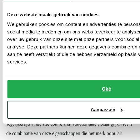
● Kobaltblauw: voor een frisse, opvallende uitstraling
Deze website maakt gebruik van cookies
We gebruiken cookies om content en advertenties te persona
social media te bieden en om ons websiteverkeer te analyse
over uw gebruik van onze site met onze partners voor social
analyse. Deze partners kunnen deze gegevens combineren me
aan ze heeft verstrekt of die ze hebben verzameld op basis
services.
Voor wie is Save the Duck?
Oké
Steeds meer heren bestellen bij ons Save the Duck. Zij leren het
merk bij ons in de webshop kennen. Of ze zoeken actief naar
Aanpassen
duurzame jassen, gemaakt van innovatieve materialen.
Tegelijkertijd vinden ze comfort en functionaliteit belangrijk. Het is
de combinatie van deze eigenschappen die het merk populair