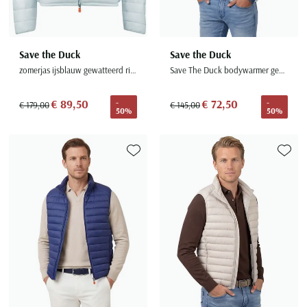
Save the Duck
Save the Duck
zomerjas ijsblauw gewatteerd ritszakken
Save The Duck bodywarmer gewatteerd ijsblauw
€ 89,50
€ 72,50
-
-
€ 179,00
€ 145,00
50%
50%
Toevoegen aan favorieten
Toevoe