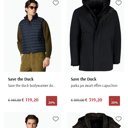
Toevoegen aan favorieten
Toevoe
Save the Duck
Save the Duck
Save the duck bodywarmer donkerblauw effen gewatteerd
parka jas zwart effen capuchon
€ 119,20
€ 319,20
-
-
€ 149,00
€ 399,00
20%
20%
Toevoegen aan favorieten
Toevoe