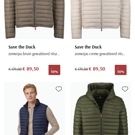
Save the Duck
Save the Duck
zomerjas bruin gewatteerd ritszakken
zomerjas creme gewatteerd ritszakken
€ 89,50
€ 89,50
-
-
€ 179,00
€ 179,00
50%
50%
Toevoegen aan favorieten
Toevoe