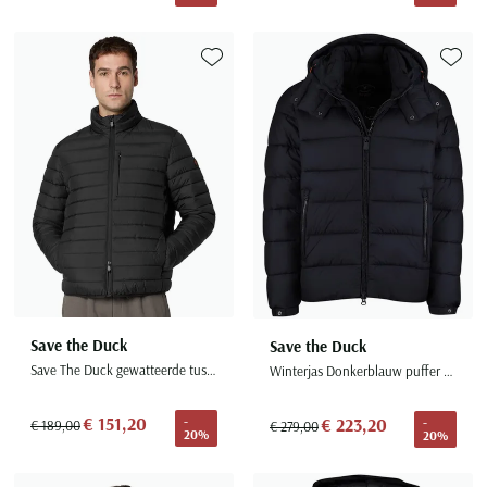
Toevoegen aan favorieten
Toevoe
Save the Duck
Save the Duck
Save The Duck gewatteerde tussenjas zwart puffer
Winterjas Donkerblauw puffer effen
€ 151,20
€ 223,20
-
-
€ 189,00
€ 279,00
20%
20%