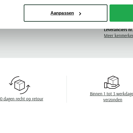
Pasvorm
Aanpassen
rmers Save the Duck
Kleur
Leveranciers nr
Meer kenmerke
Model
Design
Sluiting
Capuchon
Wasvoorschrift
Binnen 1 tot 3 werkdag
0 dagen recht op retour
verzonden