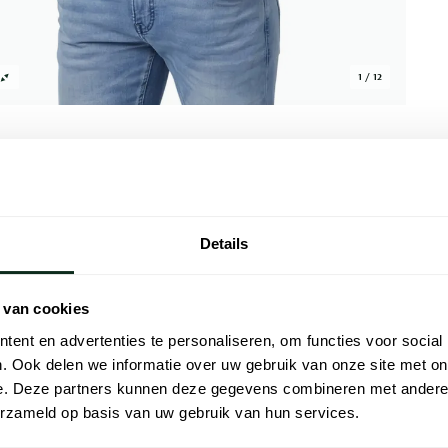
1 / 12
Details
Alle kenmer
een puffer in een normale fit, uitgevoerd
Artikelnr.
 van cookies
aaglijk, wat de bodywarmer prettig
Naam
 rits zorgt voor een nette afwerking en
ent en advertenties te personaliseren, om functies voor social
ur maakt hem veelzijdig te combineren,
. Ook delen we informatie over uw gebruik van onze site met on
Merk
 op koelere dagen. Een goede keuze voor
e. Deze partners kunnen deze gegevens combineren met andere i
 een verzorgd geheel.
erzameld op basis van uw gebruik van hun services.
Materiaal