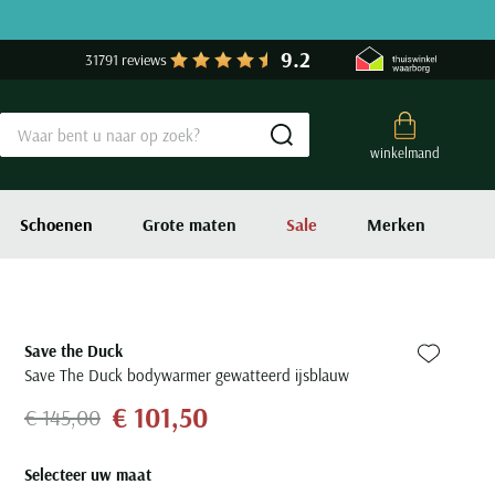
9.2
31791 reviews
Submit search
winkelmand
Schoenen
Grote maten
Sale
Merken
Save the Duck
Zet bij fa
Save The Duck bodywarmer gewatteerd ijsblauw
€ 101,50
€ 145,00
Selecteer uw maat