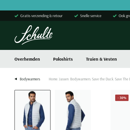
Skip to content
Gratis verzending & retour
Snelle service
Ook gr
Overhemden
Poloshirts
Truien & Vesten
Bodywarmers
Home
Jassen
Bodywarmers
Save the Duck
Save The 
- 30%