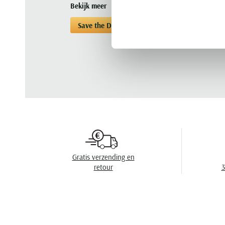
Bekijk meer
Save the Duck
Bodywarmers
Bodywa
Gratis verzending en
retour
3