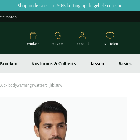
Shop in de sale - tot 50% korting op de gehele collectie
ote maten
winkels
service
account
favorieten
Broeken
Kostuums & Colberts
Jassen
Basics
Duck bodywarmer gewatteerd ijsblauw