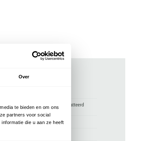
Over
ken
00174590
Save The Duck bodywarmer gewatteerd
 media te bieden en om ons
ijsblauw
ze partners voor social
Save the Duck
nformatie die u aan ze heeft
100% nylon