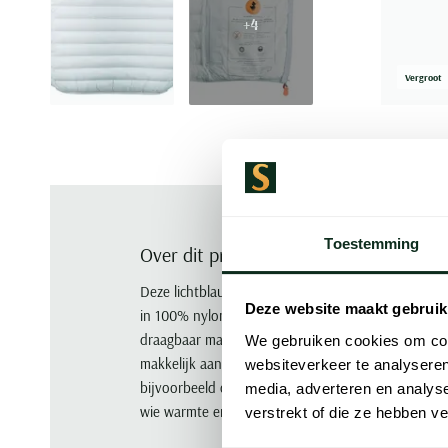
+4
Vergroot
Toestemming
Over dit product
Deze lichtblauwe bodywarmer van Save the Duck is 
Deze website maakt gebruik
in 100% nylon. Het nylon materiaal is licht en beh
draagbaar maakt zonder dat hij zwaar aanvoelt. De
We gebruiken cookies om cont
makkelijk aan en uitdoen. De effen lichtblauwe kle
websiteverkeer te analyseren
bijvoorbeeld over een overhemd of onder een jas
media, adverteren en analys
wie warmte en bewegingsvrijheid wil combineren in
verstrekt of die ze hebben v