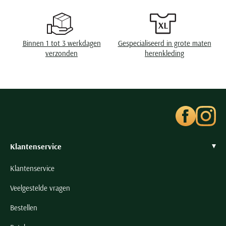
Seidensticker
Slater
State of Art
Binnen 1 tot 3 werkdagen
Gespecialiseerd in grote maten
Superdry
verzonden
herenkleding
Tenson
Thomas Maine
Tommy Hilfiger
Tramarossa
UBR
Klantenservice
Vanguard
Wellington of Billmore
Klantenservice
William Lockie
Veelgestelde vragen
Xacus
Bestellen
Alle merken