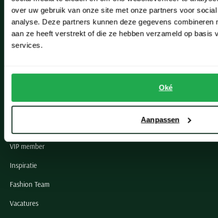
Lisse
over uw gebruik van onze site met onze partners voor social
Noordwijk
analyse. Deze partners kunnen deze gegevens combineren me
aan ze heeft verstrekt of die ze hebben verzameld op basis
Oegstgeest
services.
Openingstijden winkels
Schulte Herenmode
Oké
Grote maten herenkleding
Aanpassen
Paul & Shark specialist
VIP member
Inspiratie
Fashion Team
Vacatures