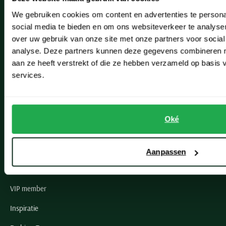
Hillegom
We gebruiken cookies om content en advertenties te persona
Leiderdorp
social media te bieden en om ons websiteverkeer te analyse
over uw gebruik van onze site met onze partners voor social
Lisse
analyse. Deze partners kunnen deze gegevens combineren me
Noordwijk
aan ze heeft verstrekt of die ze hebben verzameld op basis
services.
Oegstgeest
Openingstijden winkels
Oké
Schulte Herenmode
Grote maten herenkleding
Aanpassen
Paul & Shark specialist
VIP member
Inspiratie