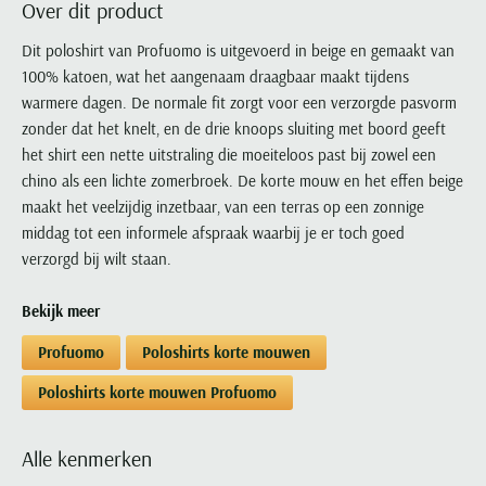
Over dit product
Portofino
PME Legend
Tussenjassen
PME Legend
Polo Ralph Lauren
Pierre Cardin
New Zealand
Lacoste
Profuomo
Polo Ralph Lauren
Dit poloshirt van Profuomo is uitgevoerd in beige en gemaakt van
Bodywarmers
Polo Ralph Lauren
PME Legend
PME Legend
Olymp
Ledub
100% katoen, wat het aangenaam draagbaar maakt tijdens
R2
Portofino
Portofino
Portofino
Polo Ralph Lauren
Paul & Shark
Lyle & Scott
warmere dagen. De normale fit zorgt voor een verzorgde pasvorm
Seidensticker
Reset
Profuomo
Profuomo
Portofino
Polo Ralph Lauren
Mac
zonder dat het knelt, en de drie knoops sluiting met boord geeft
State of Art
State of Art
State of Art
State of Art
Replay
het shirt een nette uitstraling die moeiteloos past bij zowel een
PME Legend
Maerz
Tommy Hilfiger
Superdry
chino als een lichte zomerbroek. De korte mouw en het effen beige
Superdry
Superdry
Tommy Hilfiger
Profuomo
Magnanni
maakt het veelzijdig inzetbaar, van een terras op een zonnige
Vanguard
Tenson
Tommy Hilfiger
Thomas Maine
Tramarossa
R2
Mason's
middag tot een informele afspraak waarbij je er toch goed
Xacus
Tommy Hilfiger
Vanguard
Tommy Hilfiger
Vanguard
verzorgd bij wilt staan.
State of Art
Mc Alson
UBR
Vanguard
Superdry
Meyer
Populaire kleuren
Bekijk meer
Vanguard
Grote maten
Deals
William Lockie
Tenson
New Zealand
Wit overhemd heren
Grote maten poloshirts
2e broek voor de helft
Wellington of Billmore
Profuomo
Poloshirts korte mouwen
Tommy Hilfiger
Zwart overhemd heren
Grote maten herenmode
Populaire materialen
Poloshirts korte mouwen Profuomo
Tramarossa
Blauw overhemd heren
Populaire merk lijnen
Grote maten
Katoenen trui
North 84
Vanguard
Groen overhemd heren
Meyer Chicago
Grote maten jassen
Populaire kleuren
Lamswollen trui
Alle kenmerken
Olymp
Alle merken sale
Witte polo heren
Meyer Diego
Grote maten winterjassen
Merino wol trui