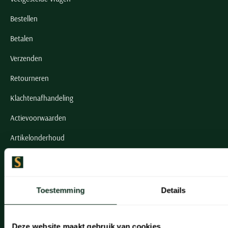
Bestellen
Betalen
Verzenden
Retourneren
Klachtenafhandeling
Actievoorwaarden
Artikelonderhoud
Onze winkels
Onze winkels
Toestemming
Details
Heemstede
Deze website maakt gebruik van cookies