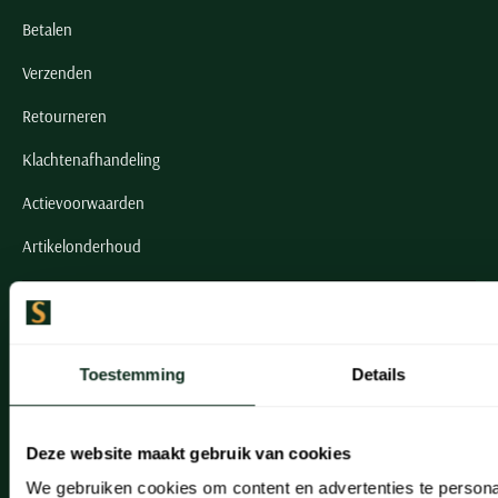
Betalen
Verzenden
Retourneren
Klachtenafhandeling
Actievoorwaarden
Artikelonderhoud
Onze winkels
Onze winkels
Toestemming
Details
Heemstede
Hillegom
Deze website maakt gebruik van cookies
Leiderdorp
We gebruiken cookies om content en advertenties te persona