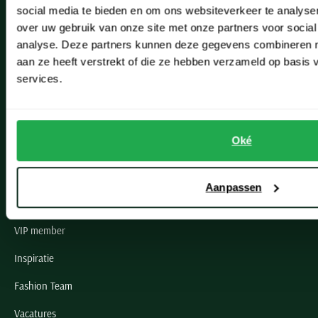
social media te bieden en om ons websiteverkeer te analyse
Lisse
over uw gebruik van onze site met onze partners voor social
analyse. Deze partners kunnen deze gegevens combineren me
Noordwijk
aan ze heeft verstrekt of die ze hebben verzameld op basis
Oegstgeest
services.
Openingstijden winkels
Oké
Schulte Herenmode
Grote maten herenkleding
Aanpassen
Paul & Shark specialist
VIP member
Inspiratie
Fashion Team
Vacatures