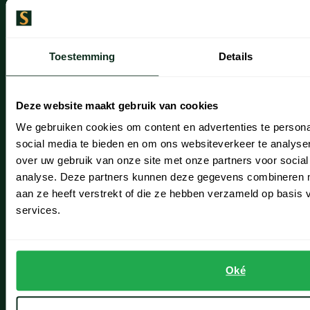
Artikelonderhoud
Toestemming
Details
Onze winkels
Onze winkels
Deze website maakt gebruik van cookies
Heemstede
We gebruiken cookies om content en advertenties te persona
Hillegom
social media te bieden en om ons websiteverkeer te analyse
over uw gebruik van onze site met onze partners voor social
Leiderdorp
analyse. Deze partners kunnen deze gegevens combineren me
aan ze heeft verstrekt of die ze hebben verzameld op basis
Lisse
services.
Noordwijk
Oegstgeest
Oké
Openingstijden winkels