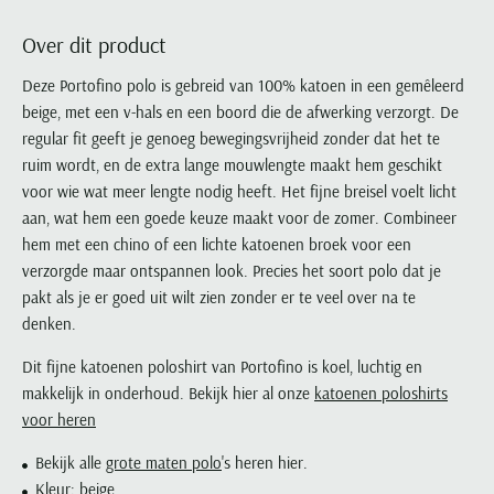
Portofino
PME Legend
Tussenjassen
PME Legend
Polo Ralph Lauren
Pierre Cardin
New Zealand
Lacoste
Over dit product
Profuomo
Polo Ralph Lauren
Bodywarmers
Polo Ralph Lauren
PME Legend
PME Legend
Olymp
Ledub
R2
Portofino
Deze Portofino polo is gebreid van 100% katoen in een gemêleerd
Portofino
Portofino
Polo Ralph Lauren
Paul & Shark
Lyle & Scott
beige, met een v-hals en een boord die de afwerking verzorgt. De
Seidensticker
Reset
Profuomo
Profuomo
Portofino
Polo Ralph Lauren
Mac
regular fit geeft je genoeg bewegingsvrijheid zonder dat het te
State of Art
State of Art
State of Art
State of Art
Replay
PME Legend
Maerz
ruim wordt, en de extra lange mouwlengte maakt hem geschikt
Tommy Hilfiger
Superdry
Superdry
Superdry
Tommy Hilfiger
voor wie wat meer lengte nodig heeft. Het fijne breisel voelt licht
Profuomo
Magnanni
Vanguard
Tenson
aan, wat hem een goede keuze maakt voor de zomer. Combineer
Tommy Hilfiger
Thomas Maine
Tramarossa
R2
Mason's
hem met een chino of een lichte katoenen broek voor een
Xacus
Tommy Hilfiger
Vanguard
Tommy Hilfiger
Vanguard
State of Art
Mc Alson
verzorgde maar ontspannen look. Precies het soort polo dat je
UBR
Vanguard
pakt als je er goed uit wilt zien zonder er te veel over na te
Superdry
Meyer
Populaire kleuren
Vanguard
Grote maten
Deals
denken.
William Lockie
Tenson
New Zealand
Wit overhemd heren
Grote maten poloshirts
2e broek voor de helft
Wellington of Billmore
Dit fijne katoenen poloshirt van Portofino is koel, luchtig en
Tommy Hilfiger
Zwart overhemd heren
Grote maten herenmode
Populaire materialen
makkelijk in onderhoud. Bekijk hier al onze
katoenen poloshirts
Tramarossa
Blauw overhemd heren
Populaire merk lijnen
Grote maten
voor heren
Katoenen trui
North 84
Vanguard
Groen overhemd heren
Meyer Chicago
Grote maten jassen
Populaire kleuren
Lamswollen trui
Olymp
Bekijk alle
grote maten polo
's heren hier.
Alle merken sale
Witte polo heren
Meyer Diego
Grote maten winterjassen
Merino wol trui
Kleur:
beige