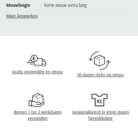
Seidensticker
Mouwlengte
korte mouw extra lang
Slater
Meer kenmerken
Leveranciers nr.
6157PDM08BISEL5S-833
State of Art
Model
v-hals
Superdry
Tenson
Design
gemêleerd
Thomas Maine
Eigenschappen
gebreid, met boord
Tommy Hilfiger
Wasvoorschriften
speciaal wasprogamma 30°C, niet in de droger,
Tramarossa
strijken op middelhoge temperatuur, chemish
Gratis verzending en retour
30 dagen recht op retour
reinigen
UBR
Vanguard
Wellington of Billmore
William Lockie
Binnen 1 tot 3 werkdagen
Gespecialiseerd in grote maten
verzonden
herenkleding
Xacus
Alle merken