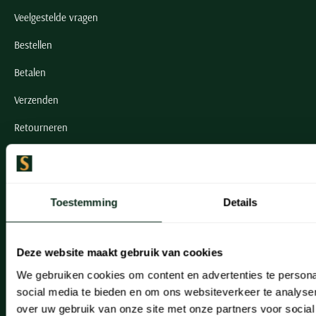
Veelgestelde vragen
Bestellen
Betalen
Verzenden
Retourneren
Klachtenafhandeling
Actievoorwaarden
Toestemming
Details
Artikelonderhoud
Onze winkels
Deze website maakt gebruik van cookies
We gebruiken cookies om content en advertenties te persona
Onze winkels
social media te bieden en om ons websiteverkeer te analyse
Heemstede
over uw gebruik van onze site met onze partners voor social