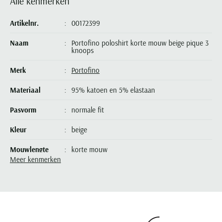
Alle kenmerken
Seidensticker
Slater
Artikelnr.
00172399
State of Art
Naam
Portofino poloshirt korte mouw beige pique 3
knoops
Superdry
Tenson
Merk
Portofino
Thomas Maine
Materiaal
95% katoen en 5% elastaan
Tommy Hilfiger
Pasvorm
normale fit
Tramarossa
UBR
Kleur
beige
Vanguard
Mouwlengte
korte mouw
Meer kenmerken
Wellington of Billmore
Leveranciers nr.
6152PDM075S-081
William Lockie
Design
effen
Xacus
Sluiting
3 knoops
Alle merken