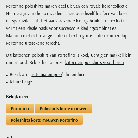
Paul & Shark
Grote maten
Oranje polo heren
Meyer Dubai
Grote maten zomerjassen
Portofino poloshirts maken deel uit van een royale herencollectie.
Katoenen vest
People of Shibuya
Grote maten overhemden
Het design van de polo's ademt hierdoor dezelfde sfeer van luxe
Blauwe polo heren
Grote maten specialist
Wollen vest
Peuterey
en sportiviteit uit. Het aansprekende kleurgebruik in de collectie
Grote maten herenkleding
Grote maten
Groene polo heren
Fleece trui
vormt een ideale basis voor succesvolle kledingcombinaties.
Pierre Cardin
Grote maten broeken
Model jas
Mannen met extra lange maten of extra grote maten kunnen bij
Polo Ralph Lauren
Populaire materialen
Grote maten herenmode
Gewatteerde jassen
Populaire lijnen
Portofino uitstekend terecht.
Grote maten
Portofino
Flanellen overhemden
Ralph Lauren Slim Fit polo
Parka jassen
Grote maten truien
Dit katoenen poloshirt van Portofino is koel, luchtig en makkelijk in
PME Legend
Linnen overhemden
Populaire fits
Ralph Lauren Custom Fit polo
Mantel jassen
onderhoud. Bekijk hier al onze
katoenen poloshirts voor heren
Grote maten vesten
Profuomo
Denim overhemden
Broeken slim fit
Lacoste Slim Fit polo
Regenjassen
Grote maten truien & vesten
Bekijk alle
grote maten polo
's heren hier.
Rehab
Katoenen overhemden
Jeans slim fit
Bomber jacks
Kleur:
beige
Grote maten specialist
Replay
Corduroy overhemden
Cargo broeken
Deals
Windjacks
Reset
Bekijk meer
Buy 2 save €20
Softshell jassen
Roy Robson
Portofino
Poloshirts korte mouwen
Schiesser
Poloshirts korte mouwen Portofino