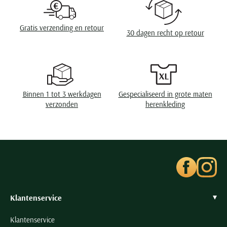
Eigenschappen
pique
Wasvoorschriften
40°C was, niet in de droger, strijken op lage
Gratis verzending en retour
30 dagen recht op retour
temperatuur, chemish reinigen
Binnen 1 tot 3 werkdagen
Gespecialiseerd in grote maten
verzonden
herenkleding
Klantenservice
Klantenservice