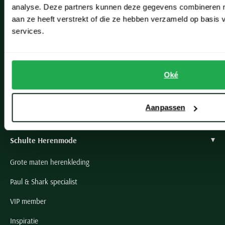
analyse. Deze partners kunnen deze gegevens combineren me
Hillegom
aan ze heeft verstrekt of die ze hebben verzameld op basis
services.
Leiderdorp
Lisse
Noordwijk
Oké
Oegstgeest
Aanpassen
Openingstijden winkels
Schulte Herenmode
Grote maten herenkleding
Paul & Shark specialist
VIP member
Inspiratie