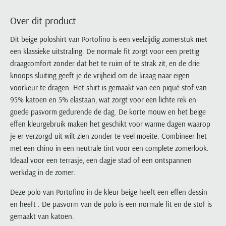
Portofino
PME Legend
Tussenjassen
PME Legend
Polo Ralph Lauren
Pierre Cardin
New Zealand
Lacoste
Over dit product
Profuomo
Polo Ralph Lauren
Bodywarmers
Polo Ralph Lauren
PME Legend
PME Legend
Olymp
Ledub
R2
Portofino
Dit beige poloshirt van Portofino is een veelzijdig zomerstuk met
Portofino
Portofino
Polo Ralph Lauren
Paul & Shark
Lyle & Scott
een klassieke uitstraling. De normale fit zorgt voor een prettig
Seidensticker
Reset
Profuomo
Profuomo
Portofino
Polo Ralph Lauren
Mac
draagcomfort zonder dat het te ruim of te strak zit, en de drie
State of Art
State of Art
State of Art
State of Art
Replay
PME Legend
Maerz
knoops sluiting geeft je de vrijheid om de kraag naar eigen
Tommy Hilfiger
Superdry
Superdry
Superdry
Tommy Hilfiger
voorkeur te dragen. Het shirt is gemaakt van een piqué stof van
Profuomo
Magnanni
Vanguard
Tenson
95% katoen en 5% elastaan, wat zorgt voor een lichte rek en
Tommy Hilfiger
Thomas Maine
Tramarossa
R2
Mason's
goede pasvorm gedurende de dag. De korte mouw en het beige
Xacus
Tommy Hilfiger
Vanguard
Tommy Hilfiger
Vanguard
State of Art
Mc Alson
effen kleurgebruik maken het geschikt voor warme dagen waarop
UBR
Vanguard
je er verzorgd uit wilt zien zonder te veel moeite. Combineer het
Superdry
Meyer
Populaire kleuren
Vanguard
Grote maten
Deals
met een chino in een neutrale tint voor een complete zomerlook.
William Lockie
Tenson
New Zealand
Wit overhemd heren
Ideaal voor een terrasje, een dagje stad of een ontspannen
Grote maten poloshirts
2e broek voor de helft
Wellington of Billmore
Tommy Hilfiger
werkdag in de zomer.
Zwart overhemd heren
Grote maten herenmode
Populaire materialen
Tramarossa
Blauw overhemd heren
Populaire merk lijnen
Grote maten
Deze polo van Portofino in de kleur beige heeft een effen dessin
Katoenen trui
North 84
Vanguard
en heeft . De pasvorm van de polo is een normale fit en de stof is
Groen overhemd heren
Meyer Chicago
Grote maten jassen
Populaire kleuren
Lamswollen trui
Olymp
Alle merken sale
gemaakt van katoen.
Witte polo heren
Meyer Diego
Grote maten winterjassen
Merino wol trui