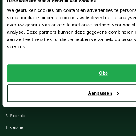
Deze website maakt gebruik van cookies
Hillegom
We gebruiken cookies om content en advertenties te persona
Leiderdorp
social media te bieden en om ons websiteverkeer te analyse
over uw gebruik van onze site met onze partners voor social
Lisse
analyse. Deze partners kunnen deze gegevens combineren me
Noordwijk
aan ze heeft verstrekt of die ze hebben verzameld op basis
services.
Oegstgeest
Openingstijden winkels
Oké
Schulte Herenmode
Grote maten herenkleding
Aanpassen
Paul & Shark specialist
VIP member
Inspiratie