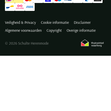
Veiligheid & Privacy
Cookie informatie
Disclaimer
Algemene voorwaarden
Copyright
Overige informatie
© 2026 Schulte Herenmode