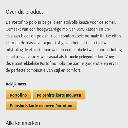
Portofino
PME Legend
Tussenjassen
PME Legend
Polo Ralph Lauren
Pierre Cardin
New Zealand
Lacoste
Over dit product
Profuomo
Polo Ralph Lauren
Bodywarmers
Polo Ralph Lauren
PME Legend
PME Legend
Olymp
Ledub
R2
Portofino
De Portofino polo in beige is een stijlvolle keuze voor de zomer.
Portofino
Portofino
Polo Ralph Lauren
Paul & Shark
Lyle & Scott
Gemaakt van een hoogwaardige mix van 95% katoen en 5%
Seidensticker
Reset
Profuomo
Profuomo
Portofino
Polo Ralph Lauren
Mac
elastaan biedt dit poloshirt een comfortabele normale fit. De effen
State of Art
State of Art
State of Art
State of Art
Replay
PME Legend
Maerz
kleur en de klassieke pique stof geven het shirt een tijdloze
Tommy Hilfiger
Superdry
Superdry
Superdry
Tommy Hilfiger
uitstraling. Met korte mouwen en een subtiele twee-knoopssluiting
Profuomo
Magnanni
Vanguard
Tenson
is het ideaal voor zowel casual als formele gelegenheden. Voeg
Tommy Hilfiger
Thomas Maine
Tramarossa
R2
Mason's
deze aantrekkelijke Portofino polo toe aan je garderobe en ervaar
Xacus
Tommy Hilfiger
Vanguard
Tommy Hilfiger
Vanguard
State of Art
Mc Alson
de perfecte combinatie van stijl en comfort.
UBR
Vanguard
Superdry
Meyer
Populaire kleuren
Vanguard
Grote maten
Deals
Bekijk meer
William Lockie
Tenson
New Zealand
Wit overhemd heren
Grote maten poloshirts
2e broek voor de helft
Wellington of Billmore
Portofino
Poloshirts korte mouwen
Tommy Hilfiger
Zwart overhemd heren
Grote maten herenmode
Populaire materialen
Tramarossa
Poloshirts korte mouwen Portofino
Blauw overhemd heren
Populaire merk lijnen
Grote maten
Katoenen trui
North 84
Vanguard
Groen overhemd heren
Meyer Chicago
Grote maten jassen
Populaire kleuren
Lamswollen trui
Olymp
Alle merken sale
Alle kenmerken
Witte polo heren
Meyer Diego
Grote maten winterjassen
Merino wol trui