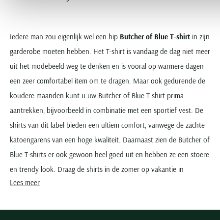
Iedere man zou eigenlijk wel een hip
Butcher of Blue T-shirt
in zijn
garderobe moeten hebben. Het T-shirt is vandaag de dag niet meer
uit het modebeeld weg te denken en is vooral op warmere dagen
een zeer comfortabel item om te dragen. Maar ook gedurende de
koudere maanden kunt u uw Butcher of Blue T-shirt prima
aantrekken, bijvoorbeeld in combinatie met een sportief vest. De
shirts van dit label bieden een ultiem comfort, vanwege de zachte
katoengarens van een hoge kwaliteit. Daarnaast zien de Butcher of
Blue T-shirts er ook gewoon heel goed uit en hebben ze een stoere
en trendy look. Draag de shirts in de zomer op vakantie in
Lees meer
combinatie met een leuke bermuda, of draag ze boven een jeans
voor een casual look. De shirts van dit merk zijn eenvoudig te
combineren, waardoor u er alle kanten mee op kunt! Bekijk alle