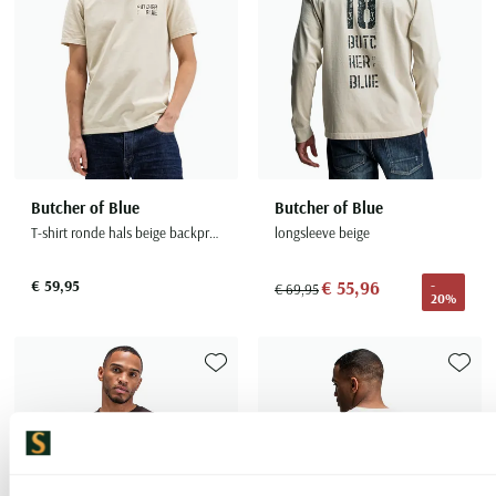
Butcher of Blue
Butcher of Blue
T-shirt ronde hals beige backprint
longsleeve beige
€ 59,95
€ 55,96
-
€ 69,95
20%
Toevoegen aan favorieten
Toevoe