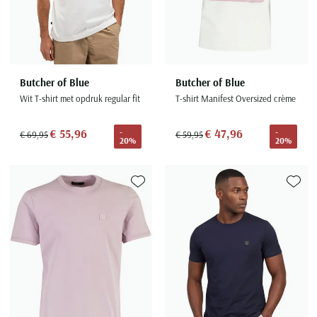
Butcher of Blue
Butcher of Blue
Wit T-shirt met opdruk regular fit
T-shirt Manifest Oversized crème
€ 55,96
€ 47,96
-
-
€ 69,95
€ 59,95
20%
20%
Toevoegen aan favorieten
Toevoe