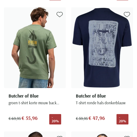
Toevoegen aan favorieten
Toevoe
Butcher of Blue
Butcher of Blue
groen t-shirt korte mouw backprint
T-shirt ronde hals donkerblauw
€ 55,96
€ 47,96
-
-
€ 69,95
€ 59,95
20%
20%