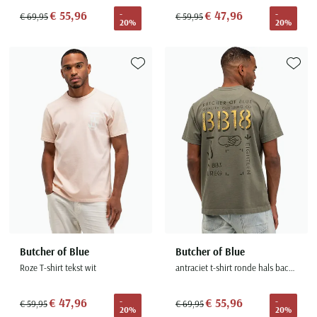
€ 55,96
€ 47,96
-
-
€ 69,95
€ 59,95
20%
20%
Toevoegen aan favorieten
Toevoe
Butcher of Blue
Butcher of Blue
Roze T-shirt tekst wit
antraciet t-shirt ronde hals backprint
€ 47,96
€ 55,96
-
-
€ 59,95
€ 69,95
20%
20%