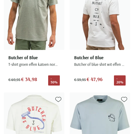
Butcher of Blue
Butcher of Blue
T-shirt groen effen katoen normale fit
Butcher of blue shirt wit effen katoen
€ 34,98
€ 47,96
-
-
€ 69,95
€ 59,95
50%
20%
Toevoegen aan favorieten
Toevoe