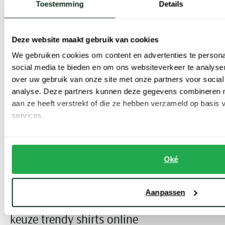
Toestemming
Details
Deze website maakt gebruik van cookies
We gebruiken cookies om content en advertenties te persona
social media te bieden en om ons websiteverkeer te analyse
Butcher of Blue
Butcher of Blue
over uw gebruik van onze site met onze partners voor social
T-shirt bruin bruin
t-shirt wit
analyse. Deze partners kunnen deze gegevens combineren me
aan ze heeft verstrekt of die ze hebben verzameld op basis
€ 69,95
€ 47,96
-
€ 59,95
20%
services.
Toon volgende artikelen
Oké
Vorige
Volgende
1
2
Current Page
Page
Aanpassen
Butcher of Blue T-shirts heren – ruime
keuze trendy shirts online