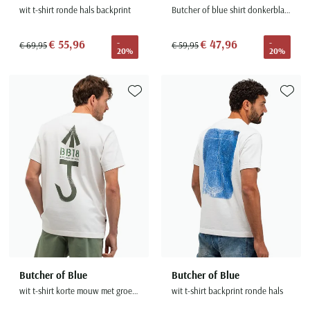
wit t-shirt ronde hals backprint
Butcher of blue shirt donkerblauw effen
€ 55,96
€ 47,96
-
-
€ 69,95
€ 59,95
20%
20%
Toevoegen aan favorieten
Toevoe
Butcher of Blue
Butcher of Blue
wit t-shirt korte mouw met groene backprint
wit t-shirt backprint ronde hals