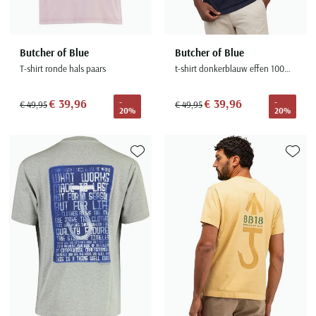
Butcher of Blue
Butcher of Blue
T-shirt ronde hals paars
t-shirt donkerblauw effen 100% katoen
€ 39,96
€ 39,96
-
-
€ 49,95
€ 49,95
20%
20%
Toevoegen aan favorieten
Toevoe