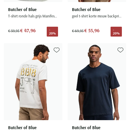
Butcher of Blue
Butcher of Blue
T-shirt ronde hals grijs Manifest Oversized
geel t-shirt korte mouw backprint
€ 47,96
€ 55,96
-
-
€ 59,95
€ 69,95
20%
20%
Toevoegen aan favorieten
Toevoe
Butcher of Blue
Butcher of Blue