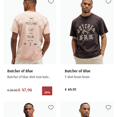
Toevoegen aan favorieten
Toevoe
Butcher of Blue
Butcher of Blue
Butcher of blue shirt roze katoen effen
T-shirt bruin bruin
€ 47,96
€ 69,95
-
€ 59,95
20%
Toevoegen aan favorieten
Toevoe