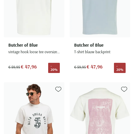
Butcher of Blue
Butcher of Blue
vintage hook loose tee oversized creme
T-shirt blauw backprint
€ 47,96
€ 47,96
-
-
€ 59,95
€ 59,95
20%
20%
Toevoegen aan favorieten
Toevoe