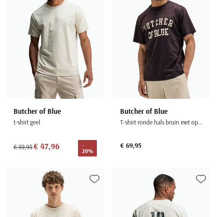
Butcher of Blue
Butcher of Blue
t-shirt geel
T-shirt ronde hals bruin met opdruk
€ 47,96
€ 69,95
-
€ 59,95
20%
Toevoegen aan favorieten
Toevoe