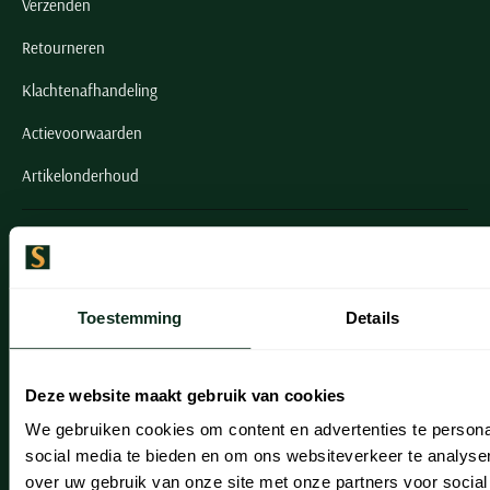
Verzenden
Retourneren
Klachtenafhandeling
Actievoorwaarden
Artikelonderhoud
Onze winkels
Onze winkels
Toestemming
Details
Heemstede
Hillegom
Deze website maakt gebruik van cookies
Leiderdorp
We gebruiken cookies om content en advertenties te persona
Lisse
social media te bieden en om ons websiteverkeer te analyse
over uw gebruik van onze site met onze partners voor social