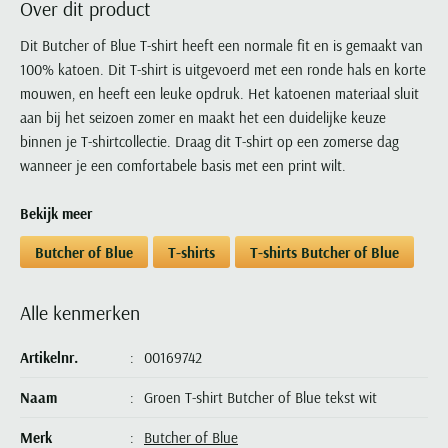
Over dit product
Portofino
PME Legend
Tussenjassen
PME Legend
Polo Ralph Lauren
Pierre Cardin
New Zealand
Lacoste
Profuomo
Polo Ralph Lauren
Dit Butcher of Blue T-shirt heeft een normale fit en is gemaakt van
Bodywarmers
Polo Ralph Lauren
PME Legend
PME Legend
Olymp
Ledub
100% katoen. Dit T-shirt is uitgevoerd met een ronde hals en korte
R2
Portofino
Portofino
Portofino
Polo Ralph Lauren
Paul & Shark
Lyle & Scott
mouwen, en heeft een leuke opdruk. Het katoenen materiaal sluit
Seidensticker
Reset
Profuomo
Profuomo
Portofino
Polo Ralph Lauren
Mac
aan bij het seizoen zomer en maakt het een duidelijke keuze
State of Art
State of Art
State of Art
State of Art
Replay
binnen je T-shirtcollectie. Draag dit T-shirt op een zomerse dag
PME Legend
Maerz
Tommy Hilfiger
Superdry
wanneer je een comfortabele basis met een print wilt.
Superdry
Superdry
Tommy Hilfiger
Profuomo
Magnanni
Vanguard
Tenson
Tommy Hilfiger
Thomas Maine
Tramarossa
R2
Mason's
Bekijk meer
Xacus
Tommy Hilfiger
Vanguard
Tommy Hilfiger
Vanguard
State of Art
Mc Alson
Butcher of Blue
T-shirts
T-shirts Butcher of Blue
UBR
Vanguard
Superdry
Meyer
Populaire kleuren
Vanguard
Grote maten
Deals
William Lockie
Tenson
New Zealand
Alle kenmerken
Wit overhemd heren
Grote maten poloshirts
2e broek voor de helft
Wellington of Billmore
Tommy Hilfiger
Zwart overhemd heren
Grote maten herenmode
Populaire materialen
Artikelnr.
00169742
Tramarossa
Blauw overhemd heren
Populaire merk lijnen
Grote maten
Katoenen trui
North 84
Vanguard
Naam
Groen T-shirt Butcher of Blue tekst wit
Groen overhemd heren
Meyer Chicago
Grote maten jassen
Populaire kleuren
Lamswollen trui
Olymp
Alle merken sale
Witte polo heren
Meyer Diego
Grote maten winterjassen
Merk
Butcher of Blue
Merino wol trui