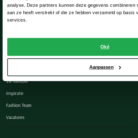
Noordwijk
analyse. Deze partners kunnen deze gegevens combineren me
aan ze heeft verstrekt of die ze hebben verzameld op basis
Oegstgeest
services.
Openingstijden winkels
Schulte Herenmode
Oké
Grote maten herenkleding
Aanpassen
Paul & Shark specialist
VIP member
Inspiratie
Fashion Team
Vacatures