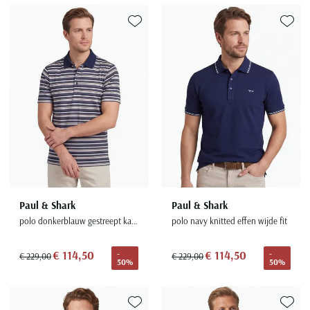
Toevoegen aan favorieten
Toevoe
Paul & Shark
Paul & Shark
polo donkerblauw gestreept katoen wijde fit
polo navy knitted effen wijde fit
€ 114,50
€ 114,50
-
-
€ 229,00
€ 229,00
50%
50%