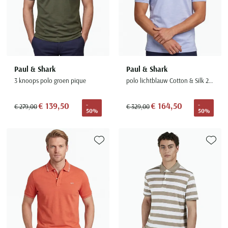
Paul & Shark
Paul & Shark
3 knoops polo groen pique
polo lichtblauw Cotton & Silk 2 knoops
€ 139,50
€ 164,50
-
-
€ 279,00
€ 329,00
50%
50%
Toevoegen aan favorieten
Toevoe