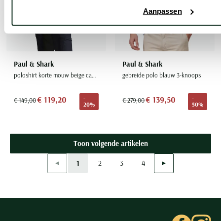
Aanpassen
Paul & Shark
Paul & Shark
poloshirt korte mouw beige camel
gebreide polo blauw 3-knoops
€ 119,20
€ 139,50
-
-
€ 149,00
€ 279,00
20%
50%
Toon volgende artikelen
Vorige
Volgende
1
2
3
4
Current Page
Page
Page
Page