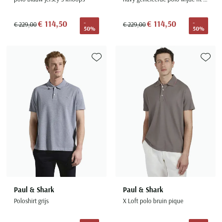
€ 114,50
€ 114,50
-
-
€ 229,00
€ 229,00
50%
50%
Toevoegen aan favorieten
Toevoe
Paul & Shark
Paul & Shark
Poloshirt grijs
X Loft polo bruin pique