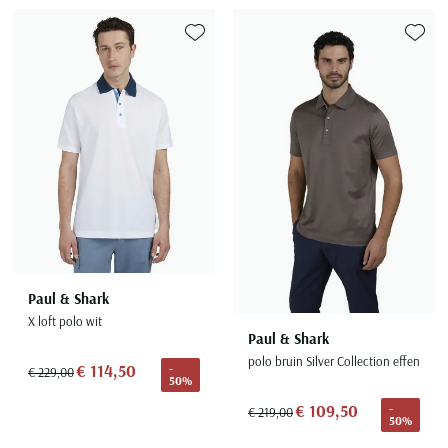
Toevoegen aan favorieten
Toevoe
Paul & Shark
X loft polo wit
Paul & Shark
polo bruin Silver Collection effen
€ 114,50
-
€ 229,00
50%
€ 109,50
-
€ 219,00
50%