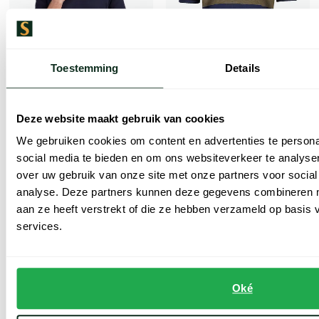
Toestemming
Details
Deze website maakt gebruik van cookies
Paul & Shark
Paul & Shark
Poloshirt donkerblauw zijde v-hals
polo gestreept donkerblauw groen
We gebruiken cookies om content en advertenties te persona
social media te bieden en om ons websiteverkeer te analyse
€ 215,20
€ 104,50
-
-
€ 269,00
€ 209,00
over uw gebruik van onze site met onze partners voor social
20%
50%
analyse. Deze partners kunnen deze gegevens combineren me
aan ze heeft verstrekt of die ze hebben verzameld op basis
services.
Toevoegen aan favorieten
Toevoe
Oké