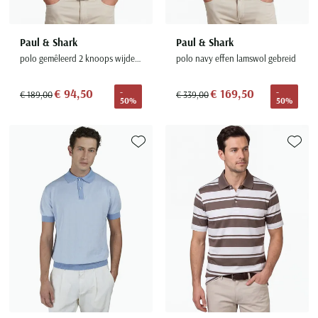
Paul & Shark
Paul & Shark
polo gemêleerd 2 knoops wijde fit
polo navy effen lamswol gebreid
€ 94,50
€ 169,50
-
-
€ 189,00
€ 339,00
50%
50%
Toevoegen aan favorieten
Toevoe