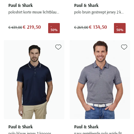
Paul & Shark
Paul & Shark
poloshirt korte mouw lichtblauw 2 knoops
polo bruin gestreept jersey 2 knoops
€ 219,50
€ 134,50
-
-
€ 439,00
€ 269,00
50%
50%
Toevoegen aan favorieten
Toevoe
Paul & Shark
Paul & Shark
polo blauw jersey 3 knoops
navy gemêleerde polo wijde fit katoen 3-knoops