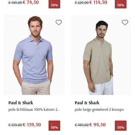
€ 74,50
€ 114,50
-
-
€ 149,00
€ 229,00
50%
50%
Toevoegen aan favorieten
Toevoe
Paul & Shark
Paul & Shark
polo lichtblauw 100% katoen 2 knoops
polo beige gemeleerd 2 knoops
€ 159,50
€ 94,50
-
-
€ 319,00
€ 189,00
50%
50%