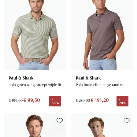
Toevoegen aan favorieten
Toevoe
Paul & Shark
Paul & Shark
polo groen wit gestreept wijde fit
Polo Bruin effen beige rand op boord
€ 99,50
€ 191,20
-
-
€ 199,00
€ 239,00
50%
20%
Toevoegen aan favorieten
Toevoe