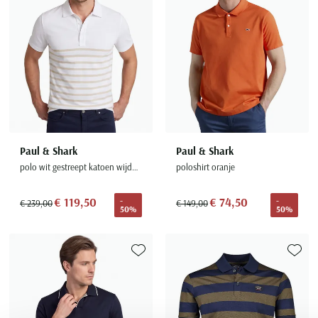
Paul & Shark
Paul & Shark
polo wit gestreept katoen wijde fit
poloshirt oranje
€ 119,50
€ 74,50
-
-
€ 239,00
€ 149,00
50%
50%
Toevoegen aan favorieten
Toevoe