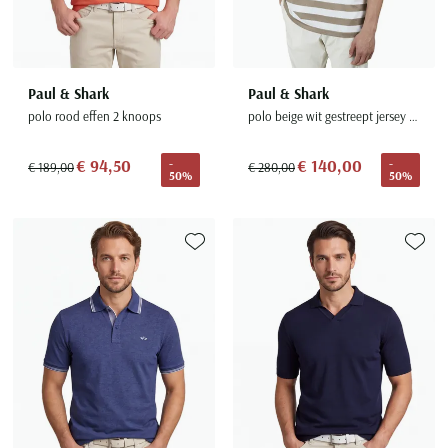
Paul & Shark
Paul & Shark
polo rood effen 2 knoops
polo beige wit gestreept jersey 2-knoops
€ 94,50
€ 140,00
-
-
€ 189,00
€ 280,00
50%
50%
Toevoegen aan favorieten
Toevoe