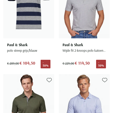
Seidensticker
Slater
State of Art
Superdry
Tenson
Thomas Maine
Paul & Shark
Paul & Shark
Tommy Hilfiger
polo streep grijs/blauw
Wijde fit 2-knoops polo katoen grijs gemêleerd
Tramarossa
€ 104,50
€ 114,50
-
-
€ 209,00
€ 229,00
UBR
50%
50%
Vanguard
Wellington of Billmore
Toevoegen aan favorieten
Toevoe
William Lockie
Xacus
Alle merken