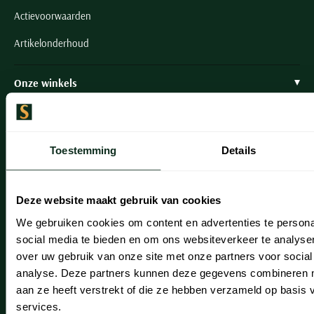
Actievoorwaarden
Artikelonderhoud
Onze winkels
Onze winkels
Heemstede
Toestemming
Details
Hillegom
Leiderdorp
Deze website maakt gebruik van cookies
Lisse
We gebruiken cookies om content en advertenties te persona
social media te bieden en om ons websiteverkeer te analyse
Noordwijk
over uw gebruik van onze site met onze partners voor social
analyse. Deze partners kunnen deze gegevens combineren me
Oegstgeest
aan ze heeft verstrekt of die ze hebben verzameld op basis
Openingstijden winkels
services.