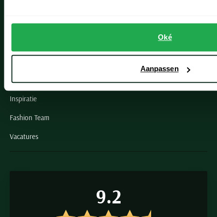
Schulte Herenmode
Oké
Grote maten herenkleding
Paul & Shark specialist
Aanpassen
VIP member
Inspiratie
Fashion Team
Vacatures
9.2