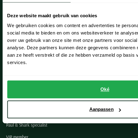
Heemstede
Deze website maakt gebruik van cookies
Hillegom
We gebruiken cookies om content en advertenties te persona
social media te bieden en om ons websiteverkeer te analyse
Leiderdorp
over uw gebruik van onze site met onze partners voor social
Lisse
analyse. Deze partners kunnen deze gegevens combineren me
aan ze heeft verstrekt of die ze hebben verzameld op basis
Noordwijk
services.
Oegstgeest
Openingstijden winkels
Oké
Schulte Herenmode
Aanpassen
Grote maten herenkleding
Paul & Shark specialist
VIP member