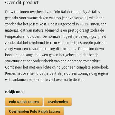
Over dit product
Portofino
PME Legend
Tussenjassen
PME Legend
Polo Ralph Lauren
Pierre Cardin
New Zealand
Lacoste
Profuomo
Polo Ralph Lauren
Dit witte linnen overhemd van Polo Ralph Lauren Big & Tall is
Bodywarmers
Polo Ralph Lauren
PME Legend
PME Legend
Olymp
Ledub
gemaakt voor warme dagen waarop je er verzorgd bij wilt lopen
R2
Portofino
Portofino
Portofino
Polo Ralph Lauren
Paul & Shark
Lyle & Scott
zonder dat het je iets kost. Het is uitgevoerd in 100% linnen, een
Seidensticker
Reset
Profuomo
Profuomo
Portofino
Polo Ralph Lauren
Mac
materiaal dat van nature ademend is en prettig draagt zodra de
State of Art
State of Art
State of Art
State of Art
Replay
temperaturen oplopen. De normale fit geeft je bewegingsvrijheid
PME Legend
Maerz
Tommy Hilfiger
Superdry
zonder dat het overhemd te ruim valt, en het gestreepte patroon
Superdry
Superdry
Tommy Hilfiger
Profuomo
Magnanni
zorgt voor een casual uitstraling die toch af is. De button-down
Vanguard
Tenson
Tommy Hilfiger
Thomas Maine
Tramarossa
R2
Mason's
boord en de lange mouwen geven het geheel net dat beetje
Xacus
Tommy Hilfiger
Vanguard
Tommy Hilfiger
Vanguard
structuur dat het onderscheidt van een doorsnee zomershirt.
State of Art
Mc Alson
UBR
Combineer het met een lichte chino voor een complete zomerlook.
Vanguard
Superdry
Meyer
Populaire kleuren
Precies het overhemd dat je pakt als je op een zonnige dag ergens
Vanguard
Grote maten
Deals
William Lockie
Tenson
New Zealand
wilt aankomen zonder er te veel over na te denken.
Wit overhemd heren
Grote maten poloshirts
2e broek voor de helft
Wellington of Billmore
Tommy Hilfiger
Zwart overhemd heren
Grote maten herenmode
Populaire materialen
Bekijk meer
Tramarossa
Blauw overhemd heren
Populaire merk lijnen
Grote maten
Katoenen trui
North 84
Vanguard
Polo Ralph Lauren
Overhemden
Groen overhemd heren
Meyer Chicago
Grote maten jassen
Populaire kleuren
Lamswollen trui
Olymp
Alle merken sale
Overhemden Polo Ralph Lauren
Witte polo heren
Meyer Diego
Grote maten winterjassen
Merino wol trui