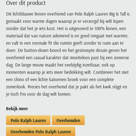
Over dit product
Portofino
PME Legend
Tussenjassen
PME Legend
Polo Ralph Lauren
Pierre Cardin
New Zealand
Lacoste
Profuomo
Polo Ralph Lauren
Dit lichtblauwe linnen overhemd van Polo Ralph Lauren Big & Tall is
Bodywarmers
Polo Ralph Lauren
PME Legend
PME Legend
Olymp
Ledub
gemaakt voor warme dagen waarop je er verzorgd bij wilt lopen
R2
Portofino
Portofino
Portofino
Polo Ralph Lauren
Paul & Shark
Lyle & Scott
zonder dat het je iets kost. Het is uitgevoerd in 100% linnen, een
Seidensticker
Reset
Profuomo
Profuomo
Portofino
Polo Ralph Lauren
Mac
materiaal dat van nature ademend is en goed omgaat met warmte,
State of Art
State of Art
State of Art
State of Art
Replay
en valt in een normale fit die ruimte geeft zonder te ruim aan te
PME Legend
Maerz
Tommy Hilfiger
Superdry
doen. De button-down boord en het gestreepte dessin geven het
Superdry
Superdry
Tommy Hilfiger
Profuomo
Magnanni
overhemd een casual karakter dat moeiteloos past bij een zomerse
Vanguard
Tenson
Tommy Hilfiger
Thomas Maine
Tramarossa
R2
Mason's
dag. De lange mouw maakt het veelzijdig inzetbaar, ook op
Xacus
Tommy Hilfiger
Vanguard
Tommy Hilfiger
Vanguard
momenten waarop je iets meer bedekking wilt. Combineer het met
State of Art
Mc Alson
UBR
een chino of een lichte katoenen broek voor een complete
Vanguard
Superdry
Meyer
Populaire kleuren
zomerlook. Precies het overhemd dat je pakt als het kwik stijgt en
Vanguard
Grote maten
Deals
William Lockie
Tenson
New Zealand
je toch fris voor de dag wilt komen.
Wit overhemd heren
Grote maten poloshirts
2e broek voor de helft
Wellington of Billmore
Tommy Hilfiger
Zwart overhemd heren
Grote maten herenmode
Populaire materialen
Bekijk meer
Tramarossa
Blauw overhemd heren
Populaire merk lijnen
Grote maten
Katoenen trui
North 84
Vanguard
Polo Ralph Lauren
Overhemden
Groen overhemd heren
Meyer Chicago
Grote maten jassen
Populaire kleuren
Lamswollen trui
Olymp
Alle merken sale
Overhemden Polo Ralph Lauren
Witte polo heren
Meyer Diego
Grote maten winterjassen
Merino wol trui