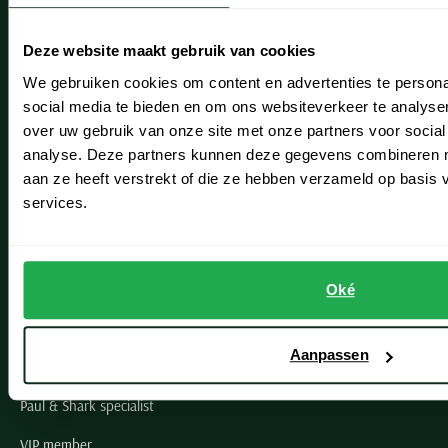
Heemstede
Deze website maakt gebruik van cookies
Hillegom
We gebruiken cookies om content en advertenties te persona
social media te bieden en om ons websiteverkeer te analyse
Leiderdorp
over uw gebruik van onze site met onze partners voor social
Lisse
analyse. Deze partners kunnen deze gegevens combineren me
aan ze heeft verstrekt of die ze hebben verzameld op basis
Noordwijk
services.
Oegstgeest
Openingstijden winkels
Oké
Schulte Herenmode
Aanpassen
Grote maten herenkleding
Paul & Shark specialist
VIP member