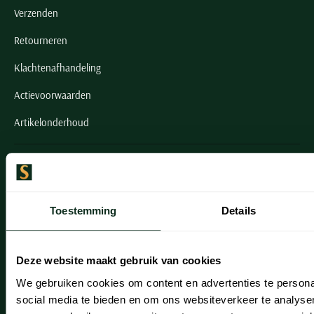
Verzenden
Retourneren
Klachtenafhandeling
Actievoorwaarden
Artikelonderhoud
Onze winkels
Onze winkels
Toestemming
Details
Heemstede
Hillegom
Deze website maakt gebruik van cookies
Leiderdorp
We gebruiken cookies om content en advertenties te persona
social media te bieden en om ons websiteverkeer te analyse
Lisse