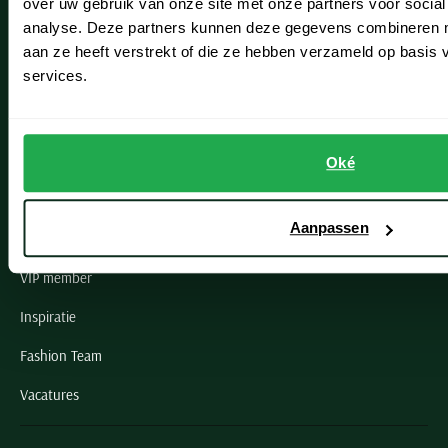
over uw gebruik van onze site met onze partners voor social
Noordwijk
analyse. Deze partners kunnen deze gegevens combineren me
aan ze heeft verstrekt of die ze hebben verzameld op basis
Oegstgeest
services.
Openingstijden winkels
Schulte Herenmode
Oké
Grote maten herenkleding
Aanpassen
Paul & Shark specialist
VIP member
Inspiratie
Fashion Team
Vacatures