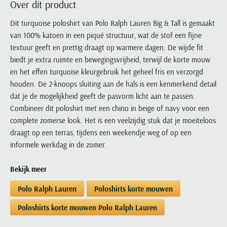
Over dit product
Portofino
PME Legend
Tussenjassen
PME Legend
Polo Ralph Lauren
Pierre Cardin
New Zealand
Lacoste
Profuomo
Polo Ralph Lauren
Dit turquoise poloshirt van Polo Ralph Lauren Big & Tall is gemaakt
Bodywarmers
Polo Ralph Lauren
PME Legend
PME Legend
Olymp
Ledub
van 100% katoen in een piqué structuur, wat de stof een fijne
R2
Portofino
Portofino
Portofino
Polo Ralph Lauren
Paul & Shark
Lyle & Scott
textuur geeft en prettig draagt op warmere dagen. De wijde fit
Seidensticker
Reset
Profuomo
Profuomo
Portofino
Polo Ralph Lauren
Mac
biedt je extra ruimte en bewegingsvrijheid, terwijl de korte mouw
State of Art
State of Art
State of Art
State of Art
Replay
en het effen turquoise kleurgebruik het geheel fris en verzorgd
PME Legend
Maerz
Tommy Hilfiger
Superdry
houden. De 2-knoops sluiting aan de hals is een kenmerkend detail
Superdry
Superdry
Tommy Hilfiger
Profuomo
Magnanni
dat je de mogelijkheid geeft de pasvorm licht aan te passen.
Vanguard
Tenson
Tommy Hilfiger
Thomas Maine
Tramarossa
R2
Mason's
Combineer dit poloshirt met een chino in beige of navy voor een
Xacus
Tommy Hilfiger
Vanguard
Tommy Hilfiger
Vanguard
complete zomerse look. Het is een veelzijdig stuk dat je moeiteloos
State of Art
Mc Alson
UBR
draagt op een terras, tijdens een weekendje weg of op een
Vanguard
Superdry
Meyer
Populaire kleuren
informele werkdag in de zomer.
Vanguard
Grote maten
Deals
William Lockie
Tenson
New Zealand
Wit overhemd heren
Grote maten poloshirts
2e broek voor de helft
Wellington of Billmore
Tommy Hilfiger
Bekijk meer
Zwart overhemd heren
Grote maten herenmode
Populaire materialen
Tramarossa
Polo Ralph Lauren
Poloshirts korte mouwen
Blauw overhemd heren
Populaire merk lijnen
Grote maten
Katoenen trui
North 84
Vanguard
Groen overhemd heren
Meyer Chicago
Grote maten jassen
Populaire kleuren
Poloshirts korte mouwen Polo Ralph Lauren
Lamswollen trui
Olymp
Alle merken sale
Witte polo heren
Meyer Diego
Grote maten winterjassen
Merino wol trui