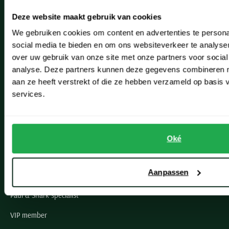
Heemstede
Deze website maakt gebruik van cookies
Hillegom
We gebruiken cookies om content en advertenties te persona
Leiderdorp
social media te bieden en om ons websiteverkeer te analyse
over uw gebruik van onze site met onze partners voor social
Lisse
analyse. Deze partners kunnen deze gegevens combineren me
aan ze heeft verstrekt of die ze hebben verzameld op basis
Noordwijk
services.
Oegstgeest
Openingstijden winkels
Oké
Schulte Herenmode
Aanpassen
Grote maten herenkleding
Paul & Shark specialist
VIP member