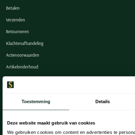
Betalen
Verzenden
Retourneren
Klachtenafhandeling
Actievoorwaarden
Artikelonderhoud
Onze winkels
Onze winkels
Toestemming
Details
Heemstede
Hillegom
Deze website maakt gebruik van cookies
Leiderdorp
We gebruiken cookies om content en advertenties te persona