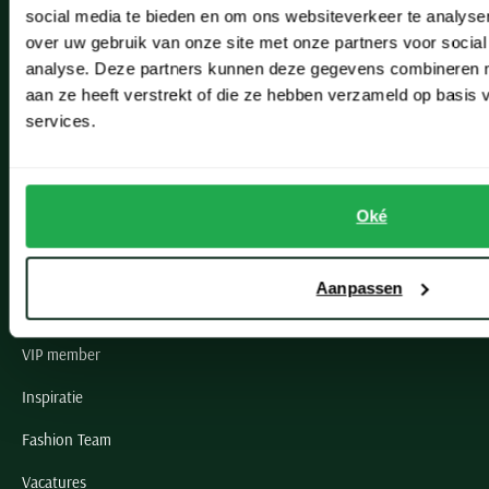
social media te bieden en om ons websiteverkeer te analyse
Lisse
over uw gebruik van onze site met onze partners voor social
analyse. Deze partners kunnen deze gegevens combineren me
Noordwijk
aan ze heeft verstrekt of die ze hebben verzameld op basis
Oegstgeest
services.
Openingstijden winkels
Oké
Schulte Herenmode
Grote maten herenkleding
Aanpassen
Paul & Shark specialist
VIP member
Inspiratie
Fashion Team
Vacatures