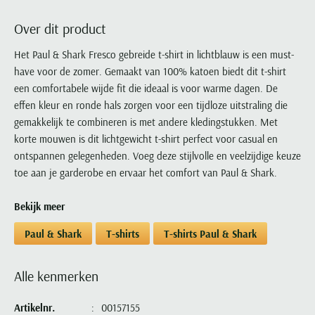
Portofino
PME Legend
Tussenjassen
PME Legend
Polo Ralph Lauren
Pierre Cardin
New Zealand
Lacoste
Over dit product
Profuomo
Polo Ralph Lauren
Bodywarmers
Polo Ralph Lauren
PME Legend
PME Legend
Olymp
Ledub
R2
Portofino
Het Paul & Shark Fresco gebreide t-shirt in lichtblauw is een must-
Portofino
Portofino
Polo Ralph Lauren
Paul & Shark
Lyle & Scott
have voor de zomer. Gemaakt van 100% katoen biedt dit t-shirt
Seidensticker
Reset
Profuomo
Profuomo
Portofino
Polo Ralph Lauren
Mac
een comfortabele wijde fit die ideaal is voor warme dagen. De
State of Art
State of Art
State of Art
State of Art
Replay
PME Legend
Maerz
effen kleur en ronde hals zorgen voor een tijdloze uitstraling die
Tommy Hilfiger
Superdry
Superdry
Superdry
Tommy Hilfiger
gemakkelijk te combineren is met andere kledingstukken. Met
Profuomo
Magnanni
Vanguard
Tenson
korte mouwen is dit lichtgewicht t-shirt perfect voor casual en
Tommy Hilfiger
Thomas Maine
Tramarossa
R2
Mason's
ontspannen gelegenheden. Voeg deze stijlvolle en veelzijdige keuze
Xacus
Tommy Hilfiger
Vanguard
Tommy Hilfiger
Vanguard
State of Art
Mc Alson
toe aan je garderobe en ervaar het comfort van Paul & Shark.
UBR
Vanguard
Superdry
Meyer
Populaire kleuren
Vanguard
Grote maten
Deals
Bekijk meer
William Lockie
Tenson
New Zealand
Wit overhemd heren
Grote maten poloshirts
2e broek voor de helft
Wellington of Billmore
Paul & Shark
T-shirts
T-shirts Paul & Shark
Tommy Hilfiger
Zwart overhemd heren
Grote maten herenmode
Populaire materialen
Tramarossa
Blauw overhemd heren
Populaire merk lijnen
Grote maten
Katoenen trui
North 84
Alle kenmerken
Vanguard
Groen overhemd heren
Meyer Chicago
Grote maten jassen
Populaire kleuren
Lamswollen trui
Olymp
Alle merken sale
Witte polo heren
Meyer Diego
Grote maten winterjassen
Artikelnr.
00157155
Merino wol trui