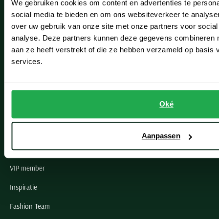
We gebruiken cookies om content en advertenties te persona
Leiderdorp
social media te bieden en om ons websiteverkeer te analyse
Lisse
over uw gebruik van onze site met onze partners voor social
analyse. Deze partners kunnen deze gegevens combineren me
Noordwijk
aan ze heeft verstrekt of die ze hebben verzameld op basis
services.
Oegstgeest
Openingstijden winkels
Oké
Schulte Herenmode
Grote maten herenkleding
Aanpassen
Paul & Shark specialist
VIP member
Inspiratie
Fashion Team