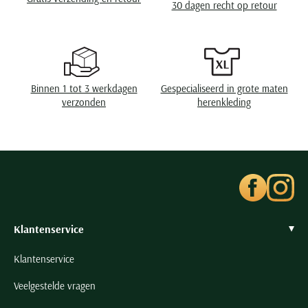
30 dagen recht op retour
Seidensticker
Slater
State of Art
Superdry
Binnen 1 tot 3 werkdagen
Gespecialiseerd in grote maten
Tenson
verzonden
herenkleding
Thomas Maine
Tommy Hilfiger
Tramarossa
UBR
Vanguard
Wellington of Billmore
Klantenservice
William Lockie
Klantenservice
Xacus
Veelgestelde vragen
Alle merken