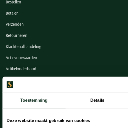
Bestellen
Betalen
Verzenden
Retourneren
Klachtenafhandeling
Actievoorwaarden
Artikelonderhoud
Onze winkels
Onze winkels
Toestemming
Details
Heemstede
Hillegom
Deze website maakt gebruik van cookies