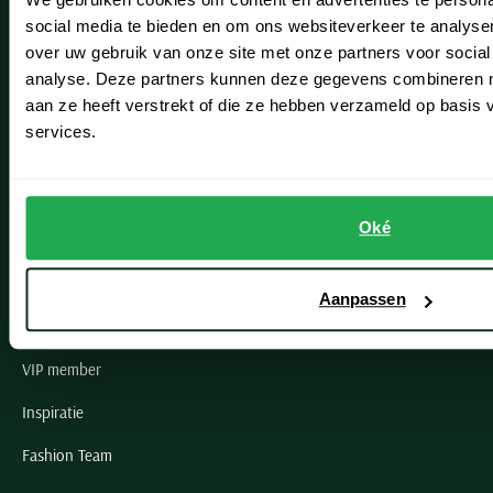
Leiderdorp
social media te bieden en om ons websiteverkeer te analyse
Lisse
over uw gebruik van onze site met onze partners voor social
analyse. Deze partners kunnen deze gegevens combineren me
Noordwijk
aan ze heeft verstrekt of die ze hebben verzameld op basis
Oegstgeest
services.
Openingstijden winkels
Oké
Schulte Herenmode
Grote maten herenkleding
Aanpassen
Paul & Shark specialist
VIP member
Inspiratie
Fashion Team