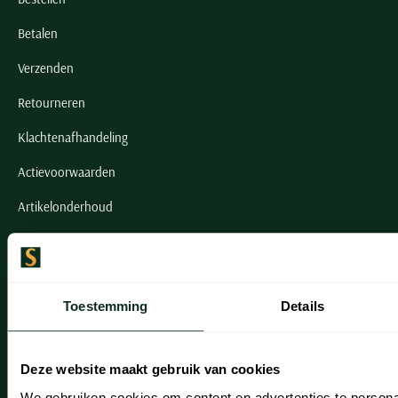
Betalen
Verzenden
Retourneren
Klachtenafhandeling
Actievoorwaarden
Artikelonderhoud
Onze winkels
Onze winkels
Toestemming
Details
Heemstede
Hillegom
Deze website maakt gebruik van cookies
We gebruiken cookies om content en advertenties te persona