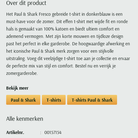
Over dit product
Portofino
PME Legend
Tussenjassen
PME Legend
Polo Ralph Lauren
Pierre Cardin
New Zealand
Lacoste
Profuomo
Polo Ralph Lauren
Het Paul & Shark Fresco gebreide t-shirt in donkerblauw is een
Bodywarmers
Polo Ralph Lauren
PME Legend
PME Legend
Olymp
Ledub
must-have voor de zomer. Dit effen t-shirt met wijde fit en ronde
R2
Portofino
Portofino
Portofino
Polo Ralph Lauren
Paul & Shark
Lyle & Scott
hals is gemaakt van 100% katoen en biedt ultiem comfort en
Seidensticker
Reset
Profuomo
Profuomo
Portofino
Polo Ralph Lauren
Mac
ademend vermogen. Met zijn korte mouwen en tijdloze design
State of Art
State of Art
State of Art
State of Art
Replay
past het perfect in elke garderobe. De hoogwaardige afwerking en
PME Legend
Maerz
Tommy Hilfiger
Superdry
het iconische Paul & Shark merk zorgen voor een stijlvolle
Superdry
Superdry
Tommy Hilfiger
Profuomo
Magnanni
uitstraling. Voeg dit veelzijdige t-shirt toe aan je collectie en ervaar
Vanguard
Tenson
Tommy Hilfiger
Thomas Maine
Tramarossa
R2
Mason's
de perfecte mix van stijl en comfort. Bestel nu en verrijk je
Xacus
Tommy Hilfiger
Vanguard
Tommy Hilfiger
Vanguard
zomergarderobe.
State of Art
Mc Alson
UBR
Vanguard
Superdry
Meyer
Populaire kleuren
Bekijk meer
Vanguard
Grote maten
Deals
William Lockie
Tenson
New Zealand
Wit overhemd heren
Grote maten poloshirts
2e broek voor de helft
Wellington of Billmore
Paul & Shark
T-shirts
T-shirts Paul & Shark
Tommy Hilfiger
Zwart overhemd heren
Grote maten herenmode
Populaire materialen
Tramarossa
Blauw overhemd heren
Populaire merk lijnen
Grote maten
Katoenen trui
Alle kenmerken
North 84
Vanguard
Groen overhemd heren
Meyer Chicago
Grote maten jassen
Populaire kleuren
Lamswollen trui
Olymp
Alle merken sale
Artikelnr.
00157154
Witte polo heren
Meyer Diego
Grote maten winterjassen
Merino wol trui