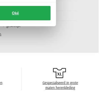
grijs
Oké
.
4399-622-2/-919
gestreept
n
en
Gespecialiseerd in grote
maten herenkleding