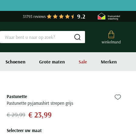
9.2
31793 reviews
Submit search
winkelmand
Schoenen
Grote maten
Sale
Merken
Pastunette
Zet bij fa
Pastunette pyjamashirt strepen grijs
€ 23,99
€ 29,99
Selecteer uw maat