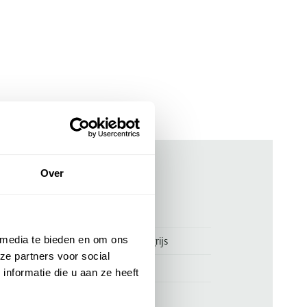
Over
ken
00123198
 media te bieden en om ons
Pastunette pyjamashirt strepen grijs
ze partners voor social
Pastunette
nformatie die u aan ze heeft
95% katoen en 5% polyester