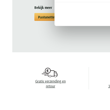
Bekijk meer
Pastunette
Pyjama's
Pyjama's Pastun
Gratis verzending en
retour
3