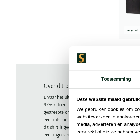
Vergroot
Toestemming
Over dit product
Ervaar het ultieme comfort van het Pastunette pyj
Deze website maakt gebruik
95% katoen en 5% polyester biedt dit shirt een luch
We gebruiken cookies om cont
gestreepte ontwerp in een rustgevende grijstint m
websiteverkeer te analyseren
een ontspannen nachtrust. De kwaliteit en het co
media, adverteren en analys
dit shirt is geen uitzondering. Voeg dit essentiële
verstrekt of die ze hebben v
een ongeëvenaarde nachtrust. Bestel nu en ervaar 