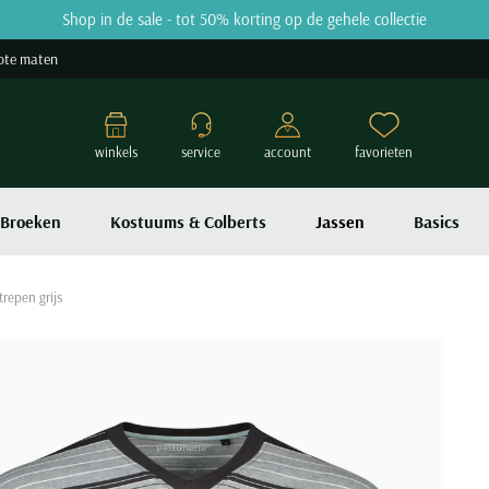
Shop in de sale - tot 50% korting op de gehele collectie
ote maten
winkels
service
account
favorieten
Broeken
Kostuums & Colberts
Jassen
Basics
trepen grijs