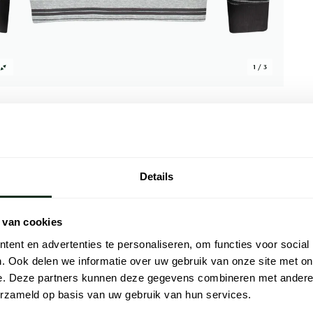
1 / 3
Details
Alle kenmer
amashirt met grijze strepen. Gemaakt van
Artikelnr.
 van cookies
tige en lichte draagervaring. Het stijlvolle
ent en advertenties te personaliseren, om functies voor social
Naam
aakt dit pyjamashirt de perfecte keuze voor
. Ook delen we informatie over uw gebruik van onze site met on
mfort van Pastunette zijn ongeëvenaard en
Merk
e. Deze partners kunnen deze gegevens combineren met andere i
 stuk toe aan uw nachtkledingcollectie voor
erzameld op basis van uw gebruik van hun services.
het verschil.
Materiaal