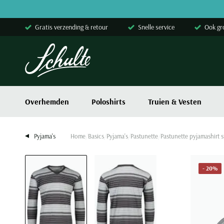
Skip to content
Gratis verzending & retour
Snelle service
Ook gr
Overhemden
Poloshirts
Truien & Vesten
Pyjama's
Home
Basics
Pyjama's
Pastunette
Pastunette pyjamashirt s
- 20%