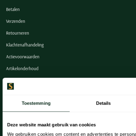
Betalen
Verzenden
Retourneren
Klachtenafhandeling
Actievoorwaarden
Artikelonderhoud
Onze winkels
Onze winkels
Toestemming
Details
Heemstede
Hillegom
Deze website maakt gebruik van cookies
Leiderdorp
We gebruiken cookies om content en advertenties te persona