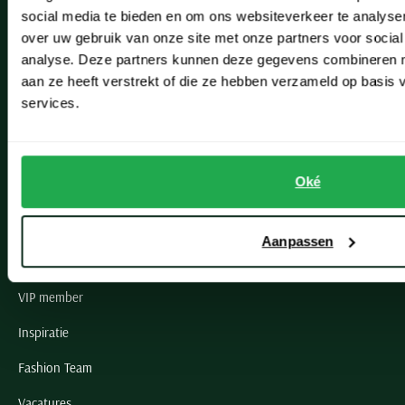
social media te bieden en om ons websiteverkeer te analyse
Lisse
over uw gebruik van onze site met onze partners voor social
analyse. Deze partners kunnen deze gegevens combineren me
Noordwijk
aan ze heeft verstrekt of die ze hebben verzameld op basis
Oegstgeest
services.
Openingstijden winkels
Oké
Schulte Herenmode
Grote maten herenkleding
Aanpassen
Paul & Shark specialist
VIP member
Inspiratie
Fashion Team
Vacatures