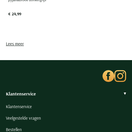
Seidensticker
Slater
€ 24,99
State of Art
Superdry
Tenson
Lees meer
Thomas Maine
Tommy Hilfiger
Tramarossa
UBR
Vanguard
Klantenservice
Wellington of Billmore
William Lockie
Klantenservice
Xacus
Veelgestelde vragen
Bestellen
Alle merken