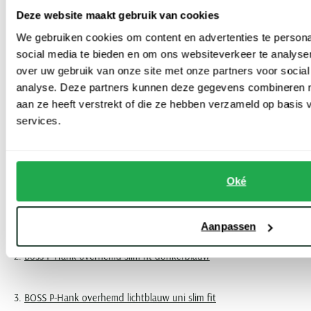
Een goed zakelijk overhemd vormt de basis van een verzorgde en
Deze website maakt gebruik van cookies
professionele uitstraling. Hugo Boss staat bekend om zijn sterke
We gebruiken cookies om content en advertenties te persona
pasvormen, hoogwaardige materialen en tijdloze uitstraling. De
social media te bieden en om ons websiteverkeer te analyse
onderstaande selectie bestaat uit populaire Boss dress shirts die
over uw gebruik van onze site met onze partners voor social
analyse. Deze partners kunnen deze gegevens combineren me
veel gekozen worden voor werk en formele gelegenheden. Deze
aan ze heeft verstrekt of die ze hebben verzameld op basis
modellen combineren comfort met een nette look en zijn geschikt
services.
voor dagelijks zakelijk gebruik.
Dit is onze top 3 zakelijke overhemden:
Oké
1.
Hugo Boss Black business overhemd wit Hank
Aanpassen
2.
Boss P-Hank overhemd slim fit donkerblauw
3.
BOSS P-Hank overhemd lichtblauw uni slim fit