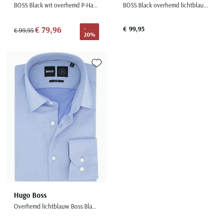
BOSS Black wit overhemd P-Hank jersey stretch slim fit
BOSS Black overhemd lichtblauw P-Hank slim fit zakelijk
€ 79,96
€ 99,95
-
€ 99,95
20%
Toevoegen aan favorieten
Hugo Boss
Overhemd lichtblauw Boss Black P-Hank semi-wide collar