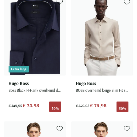
Toevoegen aan favorieten
Toevoe
Extra lang
Hugo Boss
Hugo Boss
Boss Black H-Hank overhemd donkerblauw linnen mouwlengte 7
BOSS overhemd beige Slim Fit semi-wide collar
€ 74,98
€ 74,98
-
-
€ 149,95
€ 149,95
50%
50%
Toevoegen aan favorieten
Toevoe