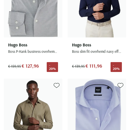
Hugo Boss
Hugo Boss
Boss P-Hank business overhemd grijs
Boss slim fit overhemd navy effen knitted
€ 127,96
€ 111,96
-
-
€ 159,95
€ 139,95
20%
20%
Toevoegen aan favorieten
Toevoe