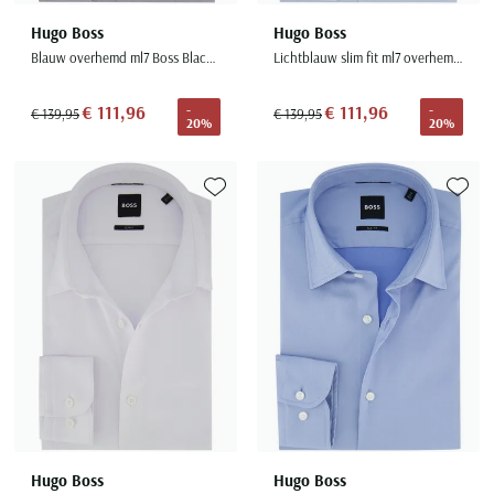
Hugo Boss
Hugo Boss
Blauw overhemd ml7 Boss Black slim fit katoen
Lichtblauw slim fit ml7 overhemd Boss Black katoen
€ 111,96
€ 111,96
-
-
€ 139,95
€ 139,95
20%
20%
Toevoegen aan favorieten
Toevoe
Hugo Boss
Hugo Boss