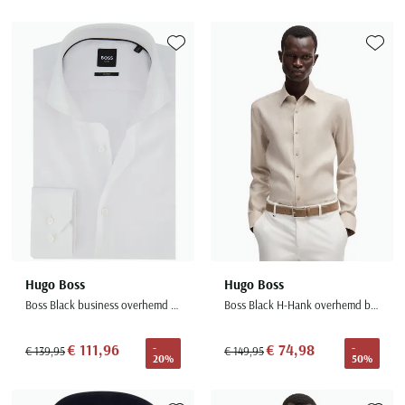
Toevoegen aan favorieten
Toevoe
Hugo Boss
Hugo Boss
Boss Black business overhemd wit
Boss Black H-Hank overhemd beige linnen mouwlengte 7
€ 111,96
€ 74,98
-
-
€ 139,95
€ 149,95
20%
50%