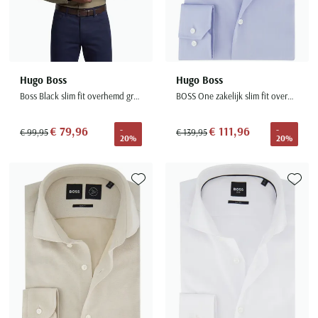
Hugo Boss
Hugo Boss
Boss Black slim fit overhemd groen
BOSS One zakelijk slim fit overhemd lichtblauw
€ 79,96
€ 111,96
-
-
€ 99,95
€ 139,95
20%
20%
Toevoegen aan favorieten
Toevoe