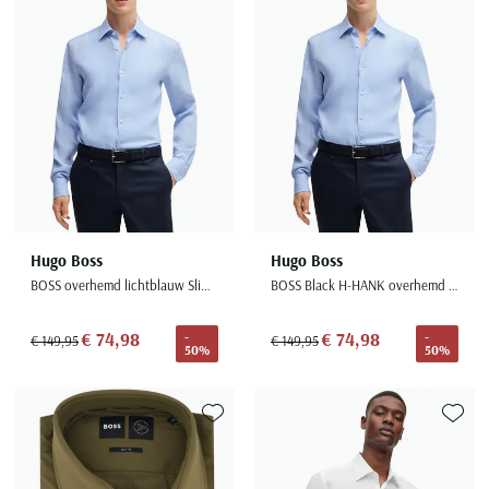
Hugo Boss
Hugo Boss
BOSS overhemd lichtblauw Slim Fit Pure Linen gemêleerd
BOSS Black H-HANK overhemd lichtblauw mouwlengte 7 linnen
€ 74,98
€ 74,98
-
-
€ 149,95
€ 149,95
50%
50%
Toevoegen aan favorieten
Toevoe