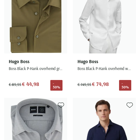
Hugo Boss
Hugo Boss
Boss Black P-Hank overhemd groen effen ml7 lange mouw
Boss Black P-Hank overhemd wit effen semi-wide spread boord
€ 44,98
€ 74,98
-
-
€ 89,95
€ 149,95
50%
50%
Toevoegen aan favorieten
Toevoe