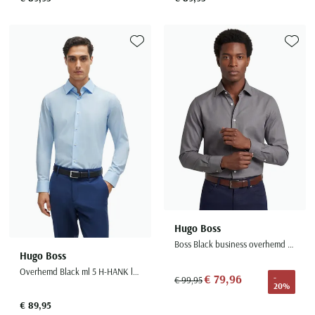
Seidensticker
Slater
State of Art
Toevoegen aan favorieten
Toevoe
Superdry
Tenson
Thomas Maine
Tommy Hilfiger
Tramarossa
UBR
Vanguard
Wellington of Billmore
Hugo Boss
Boss Black business overhemd grijs
William Lockie
Hugo Boss
Xacus
Overhemd Black ml 5 H-HANK lichtblauw
€ 79,96
-
€ 99,95
20%
€ 89,95
Alle merken