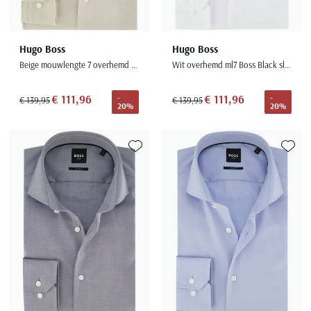
Hugo Boss
Hugo Boss
Beige mouwlengte 7 overhemd Boss Black katoen
Wit overhemd ml7 Boss Black slim fit katoen
€ 111,96
€ 111,96
-
-
€ 139,95
€ 139,95
20%
20%
Toevoegen aan favorieten
Toevoe