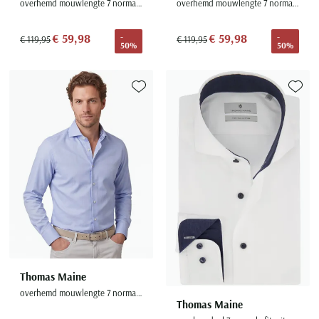
overhemd mouwlengte 7 normale fit wit effen 100% katoen
overhemd mouwlengte 7 normale fit wit uni katoen
€ 59,98
€ 59,98
-
-
€ 119,95
€ 119,95
50%
50%
Toevoegen aan favorieten
Toevoe
Thomas Maine
overhemd mouwlengte 7 normale fit
Thomas Maine