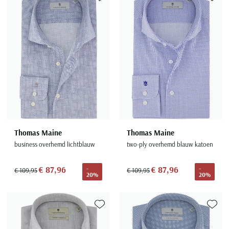
Toevoegen aan favorieten
Toevoe
Thomas Maine
Thomas Maine
business overhemd lichtblauw
two-ply overhemd blauw katoen
€ 87,96
€ 87,96
-
-
€ 109,95
€ 109,95
20%
20%
Toevoegen aan favorieten
Toevoe