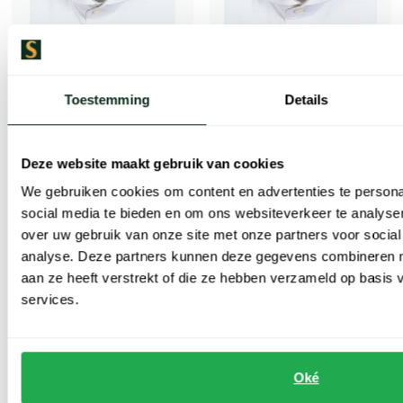
Toestemming
Details
Deze website maakt gebruik van cookies
Thomas Maine
Thomas Maine
We gebruiken cookies om content en advertenties te persona
Mouwlengte 7 overhemd wit
Mouwlengte 7 overhemd wit
social media te bieden en om ons websiteverkeer te analyse
over uw gebruik van onze site met onze partners voor social
€ 59,98
€ 59,98
-
-
analyse. Deze partners kunnen deze gegevens combineren me
€ 119,95
€ 119,95
50%
50%
aan ze heeft verstrekt of die ze hebben verzameld op basis
services.
Toevoegen aan favorieten
Oké