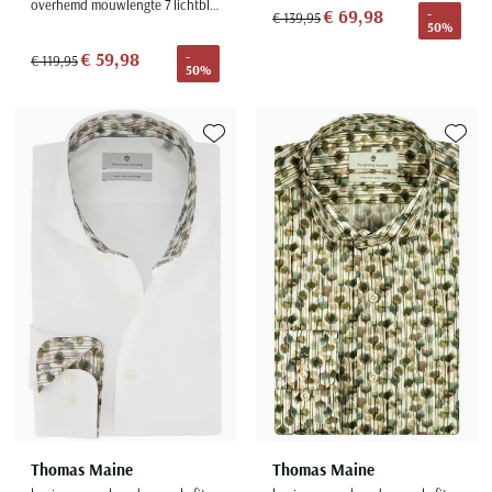
overhemd mouwlengte 7 lichtblauw
€ 69,98
-
€ 139,95
50%
€ 59,98
-
€ 119,95
50%
Toevoegen aan favorieten
Toevoe
Thomas Maine
Thomas Maine