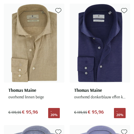
Toevoegen aan favorieten
Toevoe
Thomas Maine
Thomas Maine
overhemd linnen beige
overhemd donkerblauw effen katoen
€ 95,96
€ 95,96
-
-
€ 119,95
€ 119,95
20%
20%