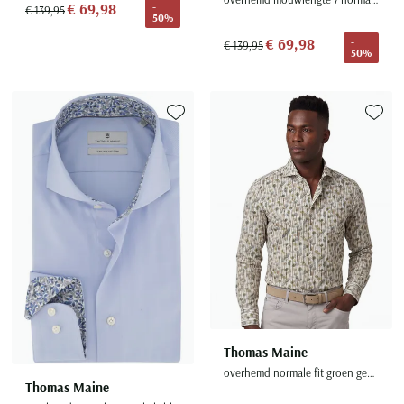
€ 69,98
-
€ 139,95
50%
€ 69,98
-
€ 139,95
50%
Toevoegen aan favorieten
Toevoe
Thomas Maine
overhemd normale fit groen geprint katoen mouwlengte 7
Thomas Maine