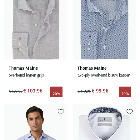
Thomas Maine
Thomas Maine
overhemd linnen grijs
two-ply overhemd blauw katoen
€ 103,96
€ 95,96
-
-
€ 129,95
€ 119,95
20%
20%
Toevoegen aan favorieten
Toevoe