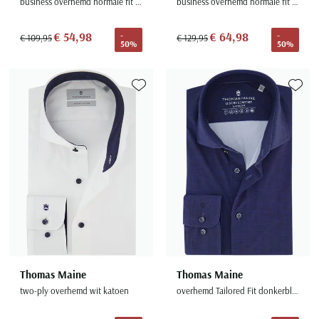
business overhemd normale fit wit effen 100% katoen
business overhemd normale fit groen geprint 100% katoen
€ 54,98
€ 64,98
-
-
€ 109,95
€ 129,95
50%
50%
Toevoegen aan favorieten
Toevoe
Thomas Maine
Thomas Maine
two-ply overhemd wit katoen
overhemd Tailored Fit donkerblauw