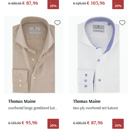
€ 87,96
€ 103,96
-
-
€ 109,95
€ 129,95
20%
20%
Toevoegen aan favorieten
Toevoe
Thomas Maine
Thomas Maine
overhemd beige gemêleerd katoen
two-ply overhemd wit katoen
€ 95,96
€ 87,96
-
-
€ 119,95
€ 109,95
20%
20%