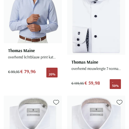
Thomas Maine
overhemd lichtblauw print katoen
Thomas Maine
overhemd mouwlengte 7 normale fit wit effen katoen
€ 79,96
-
€ 99,95
20%
€ 59,98
-
€ 119,95
50%
Toevoegen aan favorieten
Toevoe