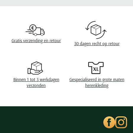
Seidensticker
Seizoen
zomer
Slater
Design
geprint
State of Art
Boord
cutaway boord
Superdry
Borstzak
geen borstzak
Gratis verzending en retour
Tenson
30 dagen recht op retour
Thomas Maine
Manchet
enkele manchet
Tommy Hilfiger
Tramarossa
UBR
Binnen 1 tot 3 werkdagen
Gespecialiseerd in grote maten
verzonden
herenkleding
Vanguard
Wellington of Billmore
William Lockie
Xacus
Alle merken