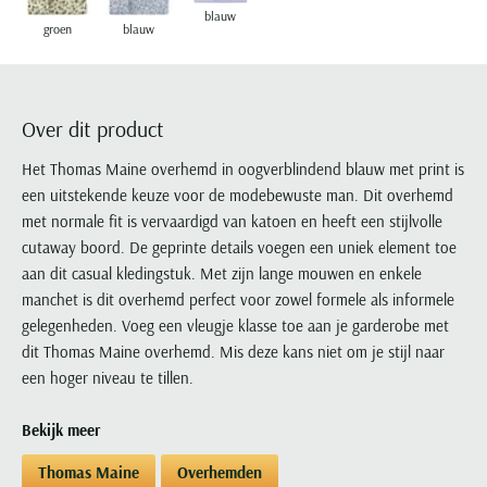
Portofino
PME Legend
Tussenjassen
PME Legend
Polo Ralph Lauren
Pierre Cardin
blauw
New Zealand
Lacoste
groen
blauw
Profuomo
Polo Ralph Lauren
Bodywarmers
Polo Ralph Lauren
PME Legend
PME Legend
Olymp
Ledub
R2
Portofino
Portofino
Portofino
Polo Ralph Lauren
Paul & Shark
Lyle & Scott
Seidensticker
Reset
Profuomo
Profuomo
Portofino
Over dit product
Polo Ralph Lauren
Mac
State of Art
State of Art
State of Art
State of Art
Replay
PME Legend
Maerz
Het Thomas Maine overhemd in oogverblindend blauw met print is
Tommy Hilfiger
Superdry
Superdry
Superdry
Tommy Hilfiger
Profuomo
Magnanni
een uitstekende keuze voor de modebewuste man. Dit overhemd
Vanguard
Tenson
Tommy Hilfiger
Thomas Maine
Tramarossa
met normale fit is vervaardigd van katoen en heeft een stijlvolle
R2
Mason's
Xacus
Tommy Hilfiger
cutaway boord. De geprinte details voegen een uniek element toe
Vanguard
Tommy Hilfiger
Vanguard
State of Art
Mc Alson
aan dit casual kledingstuk. Met zijn lange mouwen en enkele
UBR
Vanguard
Superdry
Meyer
manchet is dit overhemd perfect voor zowel formele als informele
Populaire kleuren
Vanguard
Grote maten
Deals
William Lockie
gelegenheden. Voeg een vleugje klasse toe aan je garderobe met
Tenson
New Zealand
Wit overhemd heren
Grote maten poloshirts
2e broek voor de helft
Wellington of Billmore
dit Thomas Maine overhemd. Mis deze kans niet om je stijl naar
Tommy Hilfiger
Zwart overhemd heren
een hoger niveau te tillen.
Grote maten herenmode
Populaire materialen
Tramarossa
Blauw overhemd heren
Populaire merk lijnen
Grote maten
Katoenen trui
North 84
Vanguard
Bekijk meer
Groen overhemd heren
Meyer Chicago
Grote maten jassen
Populaire kleuren
Lamswollen trui
Olymp
Alle merken sale
Thomas Maine
Overhemden
Witte polo heren
Meyer Diego
Grote maten winterjassen
Merino wol trui