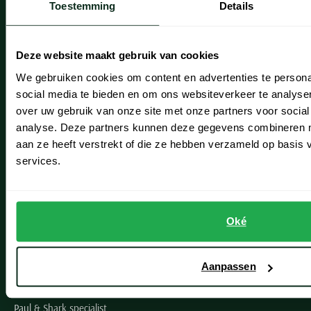
Toestemming
Details
Onze winkels
Heemstede
Deze website maakt gebruik van cookies
Hillegom
We gebruiken cookies om content en advertenties te persona
social media te bieden en om ons websiteverkeer te analyse
Leiderdorp
over uw gebruik van onze site met onze partners voor social
analyse. Deze partners kunnen deze gegevens combineren me
Lisse
aan ze heeft verstrekt of die ze hebben verzameld op basis
Noordwijk
services.
Oegstgeest
Openingstijden winkels
Oké
Schulte Herenmode
Aanpassen
Grote maten herenkleding
Paul & Shark specialist