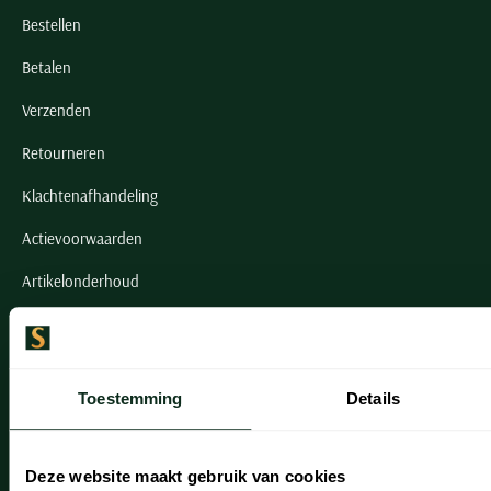
Bestellen
Betalen
Verzenden
Retourneren
Klachtenafhandeling
Actievoorwaarden
Artikelonderhoud
Onze winkels
Onze winkels
Toestemming
Details
Heemstede
Hillegom
Deze website maakt gebruik van cookies