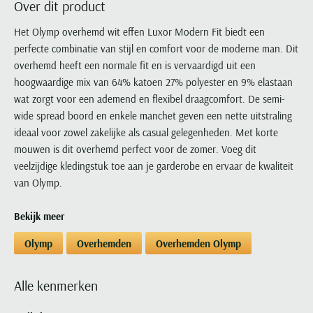
Over dit product
Portofino
PME Legend
Tussenjassen
PME Legend
Polo Ralph Lauren
Pierre Cardin
New Zealand
Lacoste
Profuomo
Polo Ralph Lauren
Het Olymp overhemd wit effen Luxor Modern Fit biedt een
Bodywarmers
Polo Ralph Lauren
PME Legend
PME Legend
Olymp
Ledub
perfecte combinatie van stijl en comfort voor de moderne man. Dit
R2
Portofino
Portofino
Portofino
Polo Ralph Lauren
Paul & Shark
Lyle & Scott
overhemd heeft een normale fit en is vervaardigd uit een
Seidensticker
Reset
Profuomo
Profuomo
Portofino
Polo Ralph Lauren
Mac
hoogwaardige mix van 64% katoen 27% polyester en 9% elastaan
State of Art
State of Art
State of Art
State of Art
Replay
wat zorgt voor een ademend en flexibel draagcomfort. De semi-
PME Legend
Maerz
Tommy Hilfiger
Superdry
wide spread boord en enkele manchet geven een nette uitstraling
Superdry
Superdry
Tommy Hilfiger
Profuomo
Magnanni
ideaal voor zowel zakelijke als casual gelegenheden. Met korte
Vanguard
Tenson
Tommy Hilfiger
Thomas Maine
Tramarossa
R2
Mason's
mouwen is dit overhemd perfect voor de zomer. Voeg dit
Xacus
Tommy Hilfiger
Vanguard
Tommy Hilfiger
Vanguard
veelzijdige kledingstuk toe aan je garderobe en ervaar de kwaliteit
State of Art
Mc Alson
UBR
van Olymp.
Vanguard
Superdry
Meyer
Populaire kleuren
Vanguard
Grote maten
Deals
William Lockie
Tenson
New Zealand
Bekijk meer
Wit overhemd heren
Grote maten poloshirts
2e broek voor de helft
Wellington of Billmore
Tommy Hilfiger
Zwart overhemd heren
Olymp
Overhemden
Overhemden Olymp
Grote maten herenmode
Populaire materialen
Tramarossa
Blauw overhemd heren
Populaire merk lijnen
Grote maten
Katoenen trui
North 84
Vanguard
Groen overhemd heren
Meyer Chicago
Grote maten jassen
Alle kenmerken
Populaire kleuren
Lamswollen trui
Olymp
Alle merken sale
Witte polo heren
Meyer Diego
Grote maten winterjassen
Merino wol trui