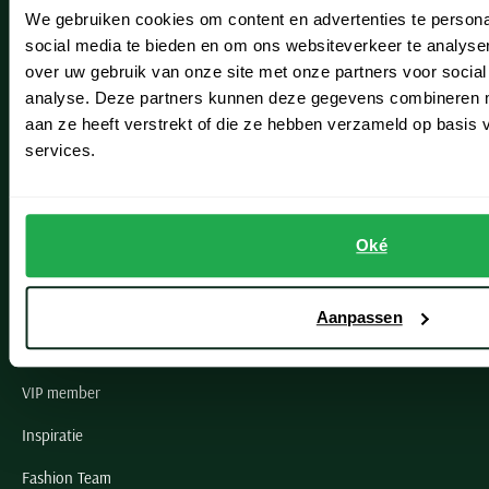
We gebruiken cookies om content en advertenties te persona
Leiderdorp
social media te bieden en om ons websiteverkeer te analyse
Lisse
over uw gebruik van onze site met onze partners voor social
analyse. Deze partners kunnen deze gegevens combineren me
Noordwijk
aan ze heeft verstrekt of die ze hebben verzameld op basis
services.
Oegstgeest
Openingstijden winkels
Oké
Schulte Herenmode
Grote maten herenkleding
Aanpassen
Paul & Shark specialist
VIP member
Inspiratie
Fashion Team