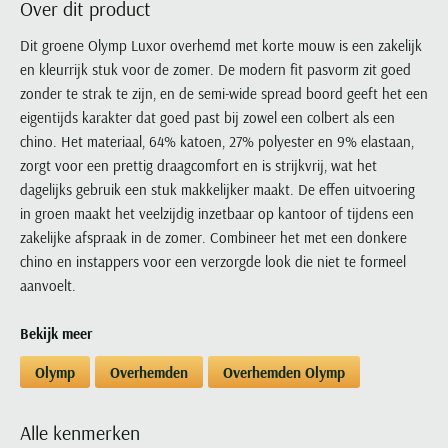
Over dit product
Portofino
PME Legend
Tussenjassen
PME Legend
Polo Ralph Lauren
Pierre Cardin
New Zealand
Lacoste
Profuomo
Polo Ralph Lauren
Dit groene Olymp Luxor overhemd met korte mouw is een zakelijk
Bodywarmers
Polo Ralph Lauren
PME Legend
PME Legend
Olymp
Ledub
en kleurrijk stuk voor de zomer. De modern fit pasvorm zit goed
R2
Portofino
Portofino
Portofino
Polo Ralph Lauren
Paul & Shark
Lyle & Scott
zonder te strak te zijn, en de semi-wide spread boord geeft het een
Seidensticker
Reset
Profuomo
Profuomo
Portofino
Polo Ralph Lauren
Mac
eigentijds karakter dat goed past bij zowel een colbert als een
State of Art
State of Art
State of Art
State of Art
Replay
chino. Het materiaal, 64% katoen, 27% polyester en 9% elastaan,
PME Legend
Maerz
Tommy Hilfiger
Superdry
zorgt voor een prettig draagcomfort en is strijkvrij, wat het
Superdry
Superdry
Tommy Hilfiger
Profuomo
Magnanni
dagelijks gebruik een stuk makkelijker maakt. De effen uitvoering
Vanguard
Tenson
Tommy Hilfiger
Thomas Maine
Tramarossa
R2
Mason's
in groen maakt het veelzijdig inzetbaar op kantoor of tijdens een
Xacus
Tommy Hilfiger
Vanguard
Tommy Hilfiger
Vanguard
zakelijke afspraak in de zomer. Combineer het met een donkere
State of Art
Mc Alson
UBR
chino en instappers voor een verzorgde look die niet te formeel
Vanguard
Superdry
Meyer
Populaire kleuren
aanvoelt.
Vanguard
Grote maten
Deals
William Lockie
Tenson
New Zealand
Wit overhemd heren
Grote maten poloshirts
2e broek voor de helft
Wellington of Billmore
Tommy Hilfiger
Bekijk meer
Zwart overhemd heren
Grote maten herenmode
Populaire materialen
Tramarossa
Olymp
Overhemden
Overhemden Olymp
Blauw overhemd heren
Populaire merk lijnen
Grote maten
Katoenen trui
North 84
Vanguard
Groen overhemd heren
Meyer Chicago
Grote maten jassen
Populaire kleuren
Lamswollen trui
Olymp
Alle merken sale
Alle kenmerken
Witte polo heren
Meyer Diego
Grote maten winterjassen
Merino wol trui