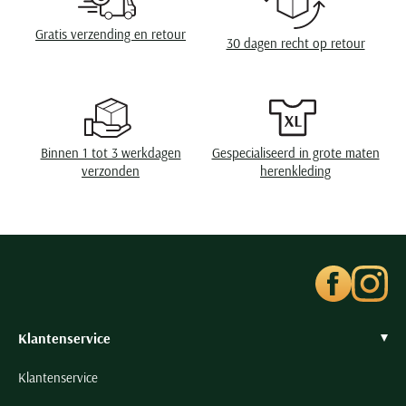
Seidensticker
Borstzak
geen borstzak
Gratis verzending en retour
Slater
30 dagen recht op retour
State of Art
Eigenschappen
strijkvrij
Superdry
Wasvoorschriften
speciaal wasprogamma 30°C, niet in de droger,
strijken op lage temperatuur, niet chemisch
Tenson
reinigen
Thomas Maine
Binnen 1 tot 3 werkdagen
Gespecialiseerd in grote maten
verzonden
herenkleding
Tommy Hilfiger
Tramarossa
UBR
Vanguard
Wellington of Billmore
William Lockie
Klantenservice
Xacus
Klantenservice
Alle merken