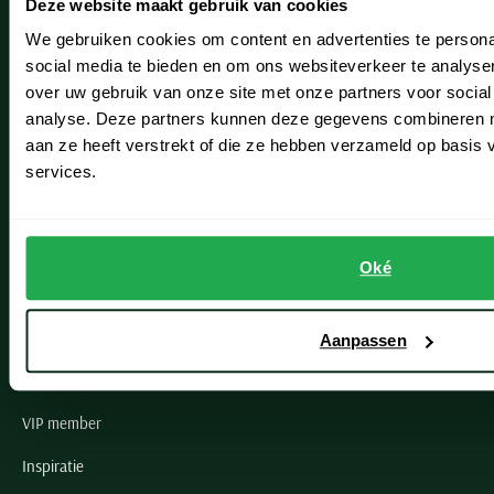
Deze website maakt gebruik van cookies
Hillegom
We gebruiken cookies om content en advertenties te persona
Leiderdorp
social media te bieden en om ons websiteverkeer te analyse
over uw gebruik van onze site met onze partners voor social
Lisse
analyse. Deze partners kunnen deze gegevens combineren me
Noordwijk
aan ze heeft verstrekt of die ze hebben verzameld op basis
services.
Oegstgeest
Openingstijden winkels
Oké
Schulte Herenmode
Grote maten herenkleding
Aanpassen
Paul & Shark specialist
VIP member
Inspiratie