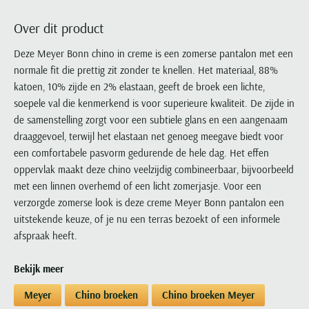
Portofino
PME Legend
Tussenjassen
PME Legend
Polo Ralph Lauren
Pierre Cardin
New Zealand
Lacoste
Over dit product
Profuomo
Polo Ralph Lauren
Bodywarmers
Polo Ralph Lauren
PME Legend
PME Legend
Olymp
Ledub
R2
Portofino
Deze Meyer Bonn chino in creme is een zomerse pantalon met een
Portofino
Portofino
Polo Ralph Lauren
Paul & Shark
Lyle & Scott
normale fit die prettig zit zonder te knellen. Het materiaal, 88%
Seidensticker
Reset
Profuomo
Profuomo
Portofino
Polo Ralph Lauren
Mac
katoen, 10% zijde en 2% elastaan, geeft de broek een lichte,
State of Art
State of Art
State of Art
State of Art
Replay
PME Legend
Maerz
soepele val die kenmerkend is voor superieure kwaliteit. De zijde in
Tommy Hilfiger
Superdry
Superdry
Superdry
Tommy Hilfiger
de samenstelling zorgt voor een subtiele glans en een aangenaam
Profuomo
Magnanni
Vanguard
Tenson
draaggevoel, terwijl het elastaan net genoeg meegave biedt voor
Tommy Hilfiger
Thomas Maine
Tramarossa
R2
Mason's
een comfortabele pasvorm gedurende de hele dag. Het effen
Xacus
Tommy Hilfiger
Vanguard
Tommy Hilfiger
Vanguard
State of Art
Mc Alson
oppervlak maakt deze chino veelzijdig combineerbaar, bijvoorbeeld
UBR
Vanguard
met een linnen overhemd of een licht zomerjasje. Voor een
Superdry
Meyer
Populaire kleuren
Vanguard
Grote maten
Deals
verzorgde zomerse look is deze creme Meyer Bonn pantalon een
William Lockie
Tenson
New Zealand
Wit overhemd heren
uitstekende keuze, of je nu een terras bezoekt of een informele
Grote maten poloshirts
2e broek voor de helft
Wellington of Billmore
Tommy Hilfiger
afspraak heeft.
Zwart overhemd heren
Grote maten herenmode
Populaire materialen
Tramarossa
Blauw overhemd heren
Populaire merk lijnen
Grote maten
Katoenen trui
North 84
Bekijk meer
Vanguard
Groen overhemd heren
Meyer Chicago
Grote maten jassen
Populaire kleuren
Lamswollen trui
Olymp
Alle merken sale
Meyer
Chino broeken
Chino broeken Meyer
Witte polo heren
Meyer Diego
Grote maten winterjassen
Merino wol trui