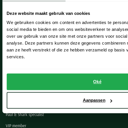
Heemstede
Deze website maakt gebruik van cookies
Hillegom
We gebruiken cookies om content en advertenties te persona
social media te bieden en om ons websiteverkeer te analyse
Leiderdorp
over uw gebruik van onze site met onze partners voor social
Lisse
analyse. Deze partners kunnen deze gegevens combineren me
aan ze heeft verstrekt of die ze hebben verzameld op basis
Noordwijk
services.
Oegstgeest
Openingstijden winkels
Oké
Schulte Herenmode
Aanpassen
Grote maten herenkleding
Paul & Shark specialist
VIP member