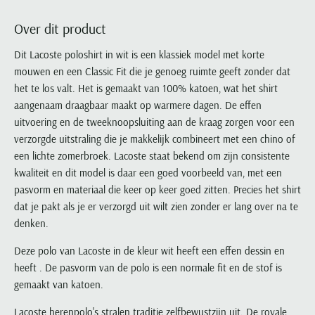
Portofino
PME Legend
Tussenjassen
PME Legend
Polo Ralph Lauren
Pierre Cardin
New Zealand
Lacoste
Over dit product
Profuomo
Polo Ralph Lauren
Bodywarmers
Polo Ralph Lauren
PME Legend
PME Legend
Olymp
Ledub
R2
Portofino
Dit Lacoste poloshirt in wit is een klassiek model met korte
Portofino
Portofino
Polo Ralph Lauren
Paul & Shark
Lyle & Scott
mouwen en een Classic Fit die je genoeg ruimte geeft zonder dat
Seidensticker
Reset
Profuomo
Profuomo
Portofino
Polo Ralph Lauren
Mac
het te los valt. Het is gemaakt van 100% katoen, wat het shirt
State of Art
State of Art
State of Art
State of Art
Replay
PME Legend
Maerz
aangenaam draagbaar maakt op warmere dagen. De effen
Tommy Hilfiger
Superdry
Superdry
Superdry
Tommy Hilfiger
uitvoering en de tweeknoopsluiting aan de kraag zorgen voor een
Profuomo
Magnanni
Vanguard
Tenson
verzorgde uitstraling die je makkelijk combineert met een chino of
Tommy Hilfiger
Thomas Maine
Tramarossa
R2
Mason's
een lichte zomerbroek. Lacoste staat bekend om zijn consistente
Xacus
Tommy Hilfiger
Vanguard
Tommy Hilfiger
Vanguard
State of Art
Mc Alson
kwaliteit en dit model is daar een goed voorbeeld van, met een
UBR
Vanguard
pasvorm en materiaal die keer op keer goed zitten. Precies het shirt
Superdry
Meyer
Populaire kleuren
Vanguard
Grote maten
Deals
dat je pakt als je er verzorgd uit wilt zien zonder er lang over na te
William Lockie
Tenson
New Zealand
Wit overhemd heren
denken.
Grote maten poloshirts
2e broek voor de helft
Wellington of Billmore
Tommy Hilfiger
Zwart overhemd heren
Grote maten herenmode
Populaire materialen
Deze polo van Lacoste in de kleur wit heeft een effen dessin en
Tramarossa
Blauw overhemd heren
Populaire merk lijnen
Grote maten
heeft . De pasvorm van de polo is een normale fit en de stof is
Katoenen trui
North 84
Vanguard
gemaakt van katoen.
Groen overhemd heren
Meyer Chicago
Grote maten jassen
Populaire kleuren
Lamswollen trui
Olymp
Alle merken sale
Witte polo heren
Meyer Diego
Grote maten winterjassen
Merino wol trui
Lacoste herenpolo's stralen traditie zelfbewustzijn uit. De royale