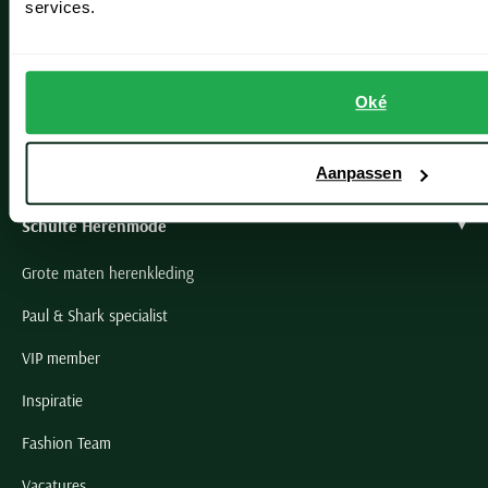
services.
Lisse
Noordwijk
Oké
Oegstgeest
Openingstijden winkels
Aanpassen
Schulte Herenmode
Grote maten herenkleding
Paul & Shark specialist
VIP member
Inspiratie
Fashion Team
Vacatures