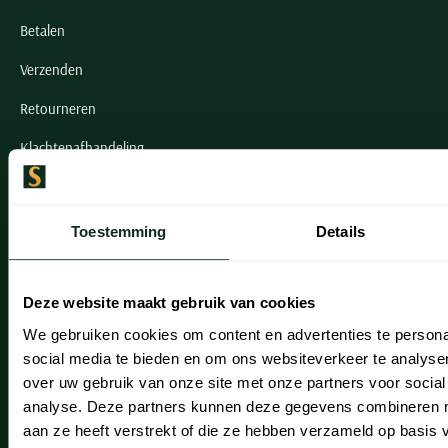
Betalen
Verzenden
Retourneren
Klachtenafhandeling
Actievoorwaarden
Artikelonderhoud
Toestemming
Details
Onze winkels
Deze website maakt gebruik van cookies
Onze winkels
We gebruiken cookies om content en advertenties te persona
social media te bieden en om ons websiteverkeer te analyse
Heemstede
over uw gebruik van onze site met onze partners voor social
Hillegom
analyse. Deze partners kunnen deze gegevens combineren me
aan ze heeft verstrekt of die ze hebben verzameld op basis
Leiderdorp