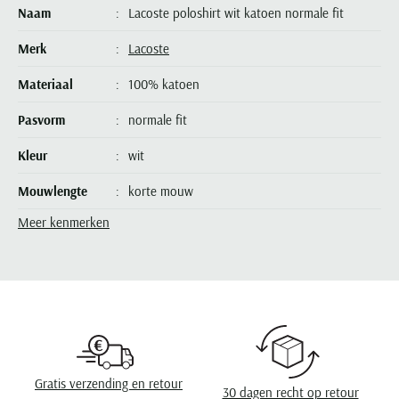
Seidensticker
Naam
Lacoste poloshirt wit katoen normale fit
Slater
Merk
Lacoste
State of Art
Materiaal
100% katoen
Superdry
Pasvorm
normale fit
Tenson
Thomas Maine
Kleur
wit
Tommy Hilfiger
Mouwlengte
korte mouw
Tramarossa
Meer kenmerken
Leveranciers nr.
DH1969-70V
UBR
Vanguard
Design
effen
Wellington of Billmore
Sluiting
2 knoops
William Lockie
Wasvoorschriften
speciaal wasprogamma 30°C, niet in de droger,
Xacus
strijken op lage temperatuur, niet chemisch
reinigen
Gratis verzending en retour
Alle merken
30 dagen recht op retour