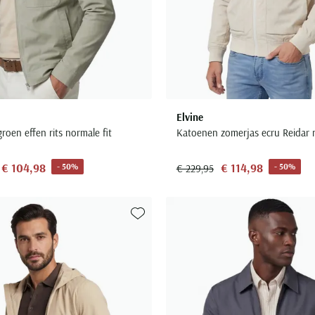
Elvine
roen effen rits normale fit
Katoenen zomerjas ecru Reidar n
€ 104,98
€ 114,98
- 50%
- 50%
€ 229,95
Toevoegen aan favorieten