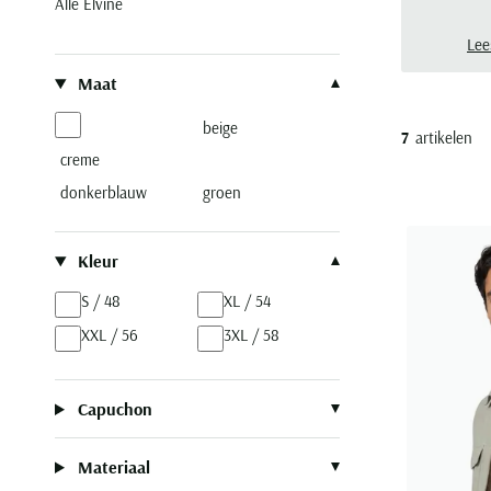
Alle Elvine
Lee
Filteren op
Maat
beige
7
artikelen
creme
donkerblauw
groen
Kleur
S / 48
XL / 54
XXL / 56
3XL / 58
Capuchon
Materiaal