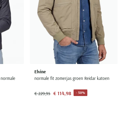
Elvine
 normale
normale fit zomerjas groen Reidar katoen
€ 114,98
- 50%
€ 229,95