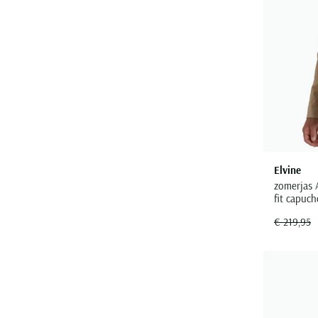
Elvine
zomerjas 
fit capuc
€ 219,95