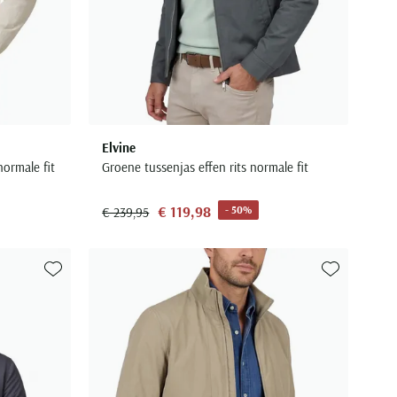
Elvine
ormale fit
Groene tussenjas effen rits normale fit
€ 119,98
- 50%
€ 239,95
Toevoegen aan favorieten
Toevoegen aa