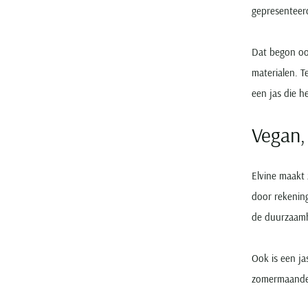
gepresenteerd
Dat begon ooi
materialen. Te
een jas die h
Vegan,
Elvine maakt 
door rekening
de duurzaamhe
Ook is een ja
zomermaanden