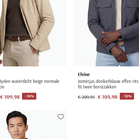
Elvine
Ayden waterdicht beige normale
zomerjas donkerblauw effen rits
hon
fit twee borstzakken
€ 109,98
€ 104,98
- 50%
- 50%
€ 209,95
Toevoegen aan favorieten