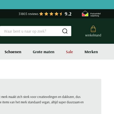
9.2
31803 reviews
Submit search
winkelmand
Schoenen
Grote maten
Sale
Merken
 merk maakt zich sterk voor creatievelingen en daklozen, dus
e items van het merk standaard vegan, altijd super duurzaam en