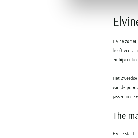
Elvi
Elvine zomerj
heeft veel a
en bijvoorbe
Het Zweedse
van de popula
jassen
in de 
The ma
Elvine staat