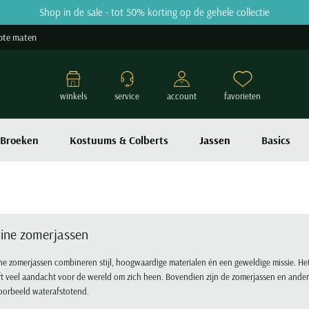
Shop in de sale - tot 50% korting op de gehele collectie
ote maten
winkels
service
account
favorieten
Broeken
Kostuums & Colberts
Jassen
Basics
vine zomerjassen
ne zomerjassen combineren stijl, hoogwaardige materialen én een geweldige missie. Het
t veel aandacht voor de wereld om zich heen. Bovendien zijn de zomerjassen en ander
oorbeeld waterafstotend.