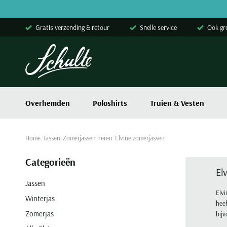
Skip to content
Gratis verzending & retour
Snelle service
Ook gr
Overhemden
Poloshirts
Truien & Vesten
Home
Jassen
Zomerjassen heren
Elvine zomerjassen
Categorieën
El
Jassen
Elvi
Winterjas
heef
Zomerjas
bijv