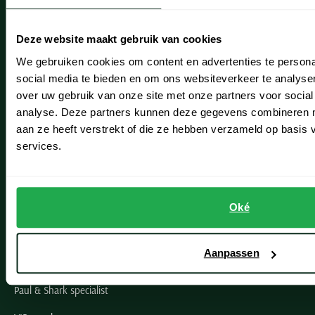
Onze winkels
Heemstede
Deze website maakt gebruik van cookies
Hillegom
We gebruiken cookies om content en advertenties te persona
social media te bieden en om ons websiteverkeer te analyse
Leiderdorp
over uw gebruik van onze site met onze partners voor social
Lisse
analyse. Deze partners kunnen deze gegevens combineren me
aan ze heeft verstrekt of die ze hebben verzameld op basis
Noordwijk
services.
Oegstgeest
Openingstijden winkels
Oké
Schulte Herenmode
Aanpassen
Grote maten herenkleding
Paul & Shark specialist