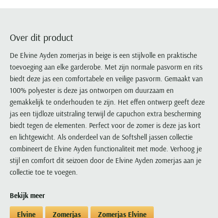
Portofino
PME Legend
Tussenjassen
PME Legend
Polo Ralph Lauren
Pierre Cardin
New Zealand
Lacoste
Profuomo
Polo Ralph Lauren
Bodywarmers
Polo Ralph Lauren
PME Legend
PME Legend
Olymp
Ledub
R2
Portofino
Over dit product
Portofino
Portofino
Polo Ralph Lauren
Paul & Shark
Lyle & Scott
Seidensticker
Reset
Profuomo
Profuomo
Portofino
De Elvine Ayden zomerjas in beige is een stijlvolle en praktische
Polo Ralph Lauren
Mac
State of Art
State of Art
toevoeging aan elke garderobe. Met zijn normale pasvorm en rits
State of Art
State of Art
Replay
PME Legend
Maerz
biedt deze jas een comfortabele en veilige pasvorm. Gemaakt van
Tommy Hilfiger
Superdry
Superdry
Superdry
Tommy Hilfiger
Profuomo
Magnanni
100% polyester is deze jas ontworpen om duurzaam en
Vanguard
Tenson
Tommy Hilfiger
Thomas Maine
Tramarossa
R2
Mason's
gemakkelijk te onderhouden te zijn. Het effen ontwerp geeft deze
Xacus
Tommy Hilfiger
Vanguard
Tommy Hilfiger
Vanguard
jas een tijdloze uitstraling terwijl de capuchon extra bescherming
State of Art
Mc Alson
UBR
biedt tegen de elementen. Perfect voor de zomer is deze jas kort
Vanguard
Superdry
Meyer
en lichtgewicht. Als onderdeel van de Softshell jassen collectie
Populaire kleuren
Vanguard
Grote maten
Deals
William Lockie
Tenson
New Zealand
combineert de Elvine Ayden functionaliteit met mode. Verhoog je
Wit overhemd heren
Grote maten poloshirts
2e broek voor de helft
Wellington of Billmore
stijl en comfort dit seizoen door de Elvine Ayden zomerjas aan je
Tommy Hilfiger
Zwart overhemd heren
Grote maten herenmode
Populaire materialen
collectie toe te voegen.
Tramarossa
Blauw overhemd heren
Populaire merk lijnen
Grote maten
Katoenen trui
North 84
Vanguard
Bekijk meer
Groen overhemd heren
Meyer Chicago
Grote maten jassen
Populaire kleuren
Lamswollen trui
Olymp
Alle merken sale
Witte polo heren
Meyer Diego
Grote maten winterjassen
Elvine
Zomerjas
Zomerjas Elvine
Merino wol trui