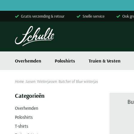
Skip to content
Gratis verzending & retour
Snelle service
Ook gr
Overhemden
Poloshirts
Truien & Vesten
Home
Jassen
Winterjassen
Butcher of Blue winterjas
Categorieën
Bu
Overhemden
Poloshirts
T-shirts