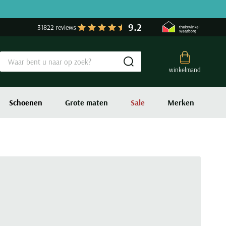
9.2
31822 reviews
Submit search
winkelmand
Schoenen
Grote maten
Sale
Merken