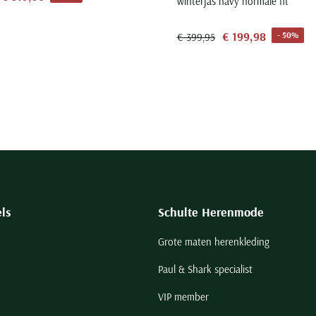
winterjas navy normale fit
€ 199,98
- 50%
€ 399,95
ls
Schulte Herenmode
Grote maten herenkleding
Paul & Shark specialist
VIP member