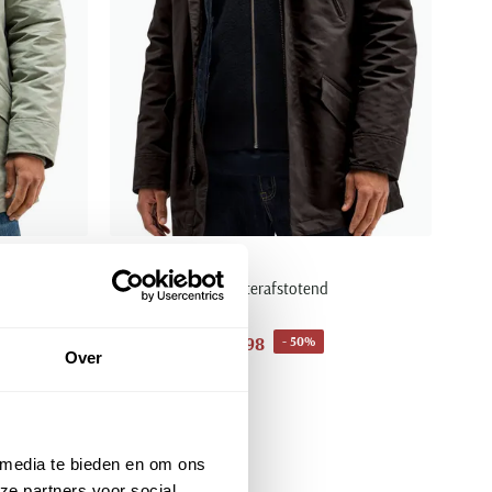
Butcher of Blue
le fit
parkajas bruin waterafstotend
€ 209,98
- 50%
€ 419,95
Over
 media te bieden en om ons
ze partners voor social