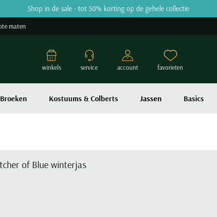
Shop in de sale - tot 50% korting op de gehele collectie
ote maten
winkels
service
account
favorieten
Broeken
Kostuums & Colberts
Jassen
Basics
tcher of Blue winterjas