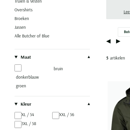
Truien & Vesten
Overshirts
Lee
Broeken
Jassen
But
Alle Butcher of Blue
Filteren op
Maat
5
artikelen
bruin
donkerblauw
groen
Kleur
XL / 54
XXL / 56
3XL / 58