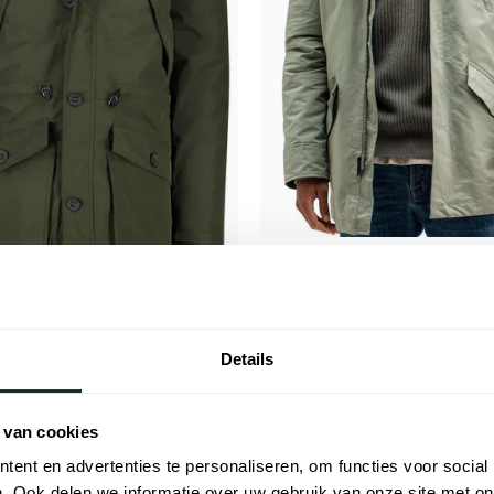
Butcher of Blue
jack groen waterafstotend norma
f Blue
€ 209,98
- 50%
€ 419,95
 Sorona Aura groen capuchon
Details
€ 199,98
- 50%
 van cookies
ent en advertenties te personaliseren, om functies voor social
. Ook delen we informatie over uw gebruik van onze site met on