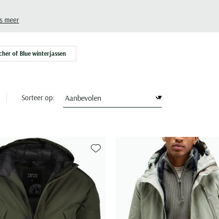
s meer
cher of Blue winterjassen
Sorteer op:
Toevoegen aan favorieten