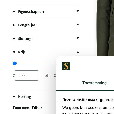
Eigenschappen
Lengte jas
Sluiting
Prijs
Range slider min value
Range slider max value
€
tot
€
Butcher o
Minimum value input
Maximum value input
winterjas
Toestemming
€ 399,95
Korting
Deze website maakt gebruik
Toon meer Filters
We gebruiken cookies om cont
websiteverkeer te analyseren