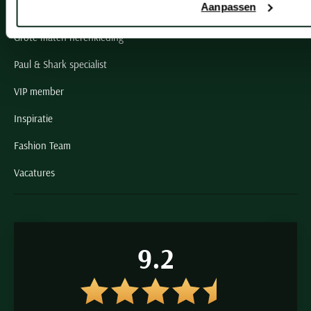
pasvormen: normale en wijde fit.
Schulte Herenmode
Aanpassen
Grote maten herenkleding
Paul & Shark specialist
VIP member
Inspiratie
Fashion Team
Vacatures
9.2