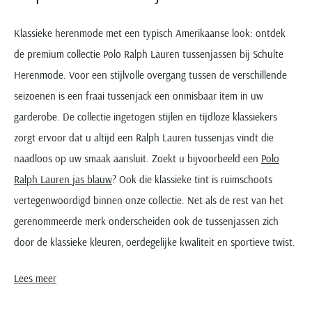
Seidensticker
Slater
Klassieke herenmode met een typisch Amerikaanse look: ontdek
State of Art
de premium collectie Polo Ralph Lauren tussenjassen bij Schulte
Superdry
Herenmode. Voor een stijlvolle overgang tussen de verschillende
Tenson
seizoenen is een fraai tussenjack een onmisbaar item in uw
garderobe. De collectie ingetogen stijlen en tijdloze klassiekers
Thomas Maine
zorgt ervoor dat u altijd een Ralph Lauren tussenjas vindt die
Tommy Hilfiger
naadloos op uw smaak aansluit. Zoekt u bijvoorbeeld een
Polo
Tramarossa
Ralph Lauren jas blauw
? Ook die klassieke tint is ruimschoots
UBR
vertegenwoordigd binnen onze collectie. Net als de rest van het
Vanguard
gerenommeerde merk onderscheiden ook de tussenjassen zich
Wellington of Billmore
door de klassieke kleuren, oerdegelijke kwaliteit en sportieve twist.
William Lockie
Xacus
Lees meer
Kies uit lichtgewicht jacks met klassieke kraag en stevige katoenen
Ralph Lauren jassen voor heren. Of u nu zoekt naar een formele
Alle merken