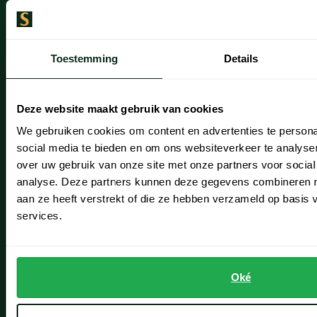
stijlvolle kleuren zoals camel, bruin en donkerblauw.
Artikelonderhoud
Klassiek, preppy en sportief met een Ralph Lauren tussenjas
Toestemming
Details
Onze winkels
Veel van de Ralph Lauren tussenjassen zijn te herkennen aan het
Onze winkels
iconische logo, de “Pony Polo”. Het aanbod bestaat uit gangbare
Deze website maakt gebruik van cookies
pasvormen om optimaal draagcomfort voor elk type man te
Heemstede
We gebruiken cookies om content en advertenties te persona
garanderen.
Hillegom
social media te bieden en om ons websiteverkeer te analyse
over uw gebruik van onze site met onze partners voor social
Leiderdorp
Maten en pasvormen
analyse. Deze partners kunnen deze gegevens combineren me
aan ze heeft verstrekt of die ze hebben verzameld op basis
Lisse
services.
In onze online shop vindt u Polo Ralph Lauren tussenjassen voor
Noordwijk
heren in confectiematen S tot en met XXL. Daarnaast bieden wij
Oegstgeest
een selectie tussenjassen en jacks van de Big & Tall collectie aan.
Oké
De tussenjacks voor heren in deze lijn zijn verkrijgbaar tot en met
Openingstijden winkels
maat 6XL. In deze matenrange vindt u daarnaast verschillende