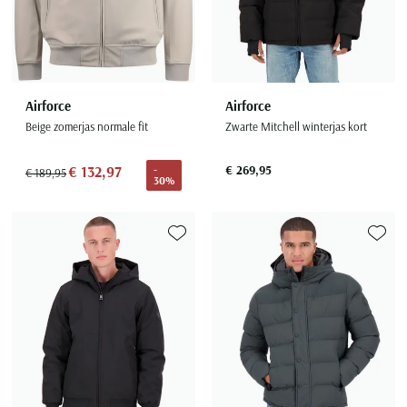
Airforce
Airforce
Beige zomerjas normale fit
Zwarte Mitchell winterjas kort
€ 132,97
€ 269,95
-
€ 189,95
30%
Toevoegen aan favorieten
Toevoe