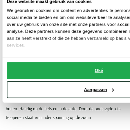
Deze website maakt gebruik van cookies
van de handwarmers. Vaak met een rits of drukkers, om er ook
We gebruiken cookies om content en advertenties te persona
een paar spullen in op te bergen. De binnenzak is de veilige keuze
social media te bieden en om ons websiteverkeer te analyse
voor de telefoon en portemonnee.
over uw gebruik van onze site met onze partners voor social
analyse. Deze partners kunnen deze gegevens combineren me
aan ze heeft verstrekt of die ze hebben verzameld op basis
De sta-kraag in veel van de korte jassen van Airforce heeft een
services.
zachte voering. Dat zorgt voor extra veel comfort. Sommige
modellen hebben een capuchon. Eventueel afritsbaar. Handig als u
zoekt naar een meer cleane look boven knitwear. Terwijl u extra
Oké
bescherming achter de hand heeft als het weer daar om vraagt.
Aanpassen
Veel van de korte jassen van Airforce hebben een degelijke rits en
soms zelfs 2-weg. Samen met de stormflap houden ze de wind
buiten. Handig op de fiets en in de auto. Door de onderzijde iets
te openen staat er minder spanning op de zoom.