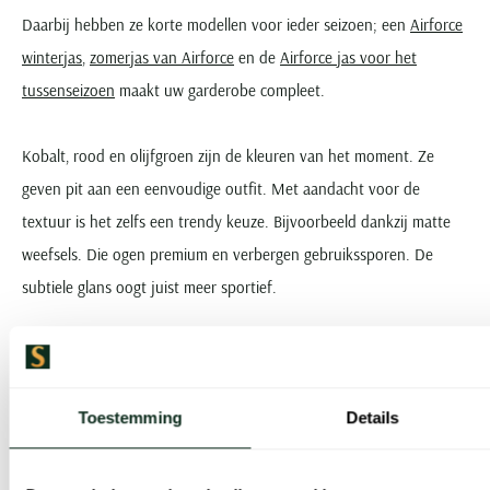
Daarbij hebben ze korte modellen voor ieder seizoen; een
Airforce
winterjas
,
zomerjas van Airforce
en de
Airforce jas voor het
tussenseizoen
maakt uw garderobe compleet.
Kobalt, rood en olijfgroen zijn de kleuren van het moment. Ze
geven pit aan een eenvoudige outfit. Met aandacht voor de
textuur is het zelfs een trendy keuze. Bijvoorbeeld dankzij matte
weefsels. Die ogen premium en verbergen gebruikssporen. De
subtiele glans oogt juist meer sportief.
Praktische details die het verschil maken
De korte Airforce jas heeft een aantal fijne details. Die maken het
Toestemming
Details
verschil, omdat het bewijst dat het merk met aandacht ontwerpt. U
kunt denken aan zakken die ‘kloppen’. Dankzij de schuine plaatsing