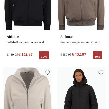
Airforce
Airforce
Softshell jas navy polyester slim fit
bruine zomerjas waterafstotend
€ 132,97
€ 132,97
-
-
€ 189,95
€ 189,95
30%
30%
Toevoegen aan favorieten
Toevoe