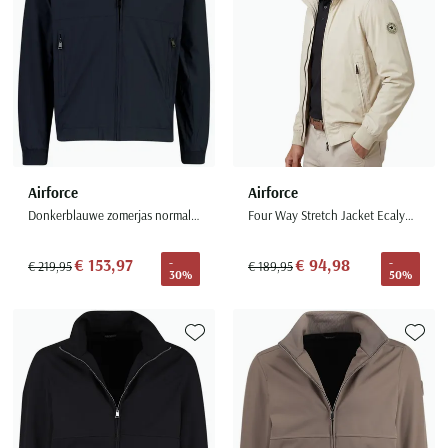
Airforce
Airforce
Donkerblauwe zomerjas normale fit
Four Way Stretch Jacket Ecalyptus
€ 153,97
€ 94,98
-
-
€ 219,95
€ 189,95
30%
50%
Toevoegen aan favorieten
Toevoe