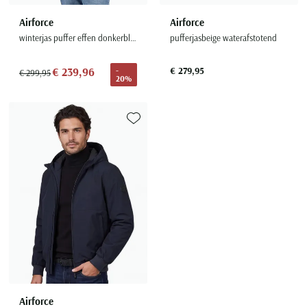
Airforce
Airforce
winterjas puffer effen donkerblauw normale fit
pufferjasbeige waterafstotend
€ 239,96
€ 279,95
-
€ 299,95
20%
Toevoegen aan favorieten
Airforce