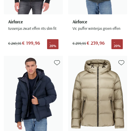
Airforce
Airforce
tussenjas zwart effen rits slim fit
Vic puffer winterjas groen effen
€ 199,96
€ 239,96
-
-
€ 249,95
€ 299,95
20%
20%
Toevoegen aan favorieten
Toevoe