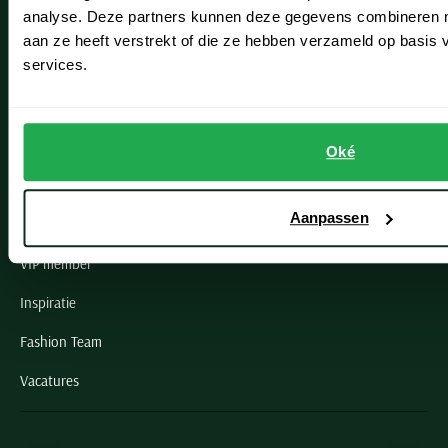
Noordwijk
analyse. Deze partners kunnen deze gegevens combineren me
aan ze heeft verstrekt of die ze hebben verzameld op basis
Oegstgeest
services.
Openingstijden winkels
Schulte Herenmode
Oké
Grote maten herenkleding
Aanpassen
Paul & Shark specialist
VIP member
Inspiratie
Fashion Team
Vacatures