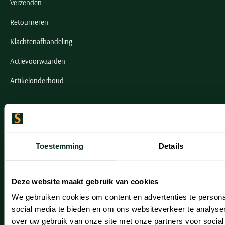
Verzenden
Retourneren
Klachtenafhandeling
Actievoorwaarden
Artikelonderhoud
Onze winkels
Onze winkels
Toestemming
Details
Heemstede
Hillegom
Deze website maakt gebruik van cookies
Leiderdorp
We gebruiken cookies om content en advertenties te persona
Lisse
social media te bieden en om ons websiteverkeer te analyse
over uw gebruik van onze site met onze partners voor social