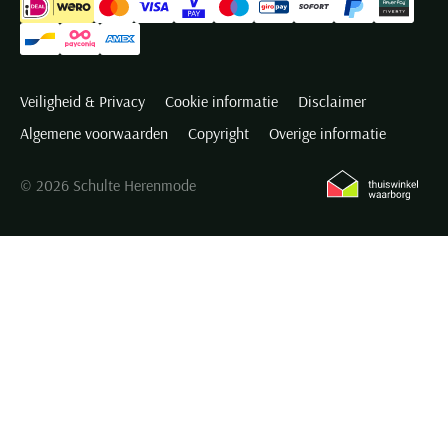
Veiligheid & Privacy
Cookie informatie
Disclaimer
Algemene voorwaarden
Copyright
Overige informatie
© 2026 Schulte Herenmode