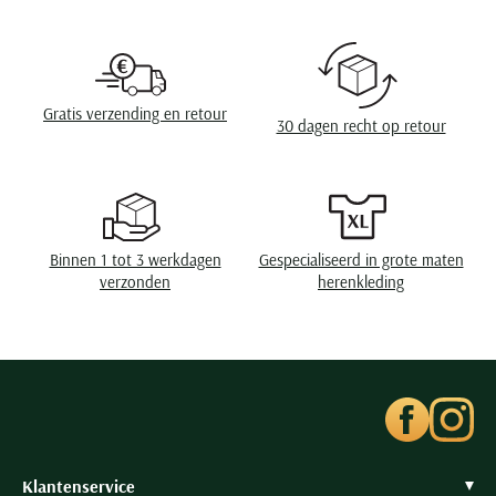
Seizoen
zomer
Seidensticker
Slater
Design
effen
State of Art
Omslag
zonder omslag
Gratis verzending en retour
Superdry
30 dagen recht op retour
Eigenschappen
Stretch
Tenson
Thomas Maine
Tommy Hilfiger
Tramarossa
Binnen 1 tot 3 werkdagen
Gespecialiseerd in grote maten
verzonden
herenkleding
UBR
Vanguard
Wellington of Billmore
William Lockie
Xacus
Klantenservice
Alle merken