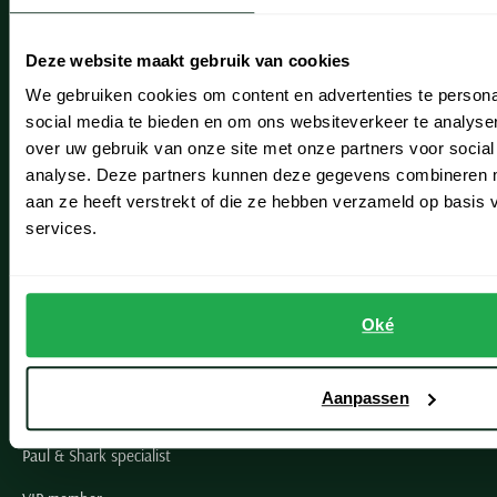
Heemstede
Deze website maakt gebruik van cookies
Hillegom
We gebruiken cookies om content en advertenties te persona
social media te bieden en om ons websiteverkeer te analyse
Leiderdorp
over uw gebruik van onze site met onze partners voor social
Lisse
analyse. Deze partners kunnen deze gegevens combineren me
aan ze heeft verstrekt of die ze hebben verzameld op basis
Noordwijk
services.
Oegstgeest
Openingstijden winkels
Oké
Schulte Herenmode
Aanpassen
Grote maten herenkleding
Paul & Shark specialist