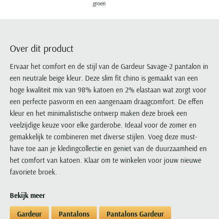
groen
Portofino
PME Legend
Tussenjassen
PME Legend
Polo Ralph Lauren
Pierre Cardin
New Zealand
Lacoste
Profuomo
Polo Ralph Lauren
Bodywarmers
Polo Ralph Lauren
PME Legend
PME Legend
Olymp
Ledub
R2
Portofino
Portofino
Portofino
Polo Ralph Lauren
Paul & Shark
Lyle & Scott
Over dit product
Seidensticker
Reset
Profuomo
Profuomo
Portofino
Polo Ralph Lauren
Mac
State of Art
State of Art
Ervaar het comfort en de stijl van de Gardeur Savage-2 pantalon in
State of Art
State of Art
Replay
PME Legend
Maerz
een neutrale beige kleur. Deze slim fit chino is gemaakt van een
Tommy Hilfiger
Superdry
Superdry
Superdry
Tommy Hilfiger
Profuomo
Magnanni
hoge kwaliteit mix van 98% katoen en 2% elastaan wat zorgt voor
Vanguard
Tenson
Tommy Hilfiger
Thomas Maine
Tramarossa
een perfecte pasvorm en een aangenaam draagcomfort. De effen
R2
Mason's
Xacus
Tommy Hilfiger
kleur en het minimalistische ontwerp maken deze broek een
Vanguard
Tommy Hilfiger
Vanguard
State of Art
Mc Alson
veelzijdige keuze voor elke garderobe. Ideaal voor de zomer en
UBR
Vanguard
Superdry
Meyer
gemakkelijk te combineren met diverse stijlen. Voeg deze must-
Populaire kleuren
Vanguard
Grote maten
Deals
William Lockie
Tenson
New Zealand
have toe aan je kledingcollectie en geniet van de duurzaamheid en
Wit overhemd heren
Grote maten poloshirts
2e broek voor de helft
Wellington of Billmore
het comfort van katoen. Klaar om te winkelen voor jouw nieuwe
Tommy Hilfiger
Zwart overhemd heren
Grote maten herenmode
favoriete broek.
Populaire materialen
Tramarossa
Blauw overhemd heren
Populaire merk lijnen
Grote maten
Katoenen trui
North 84
Vanguard
Bekijk meer
Groen overhemd heren
Meyer Chicago
Grote maten jassen
Populaire kleuren
Lamswollen trui
Olymp
Alle merken sale
Witte polo heren
Meyer Diego
Grote maten winterjassen
Gardeur
Pantalons
Pantalons Gardeur
Merino wol trui