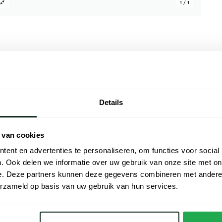
1 / 1
Alle kenmer
Details
us sokken in beige gemeleerd. Deze tijdloze
Artikelnr.
ige mix van 53% scheerwol 27% katoen en
Naam
pasvorm en een aangenaam draagcomfort. De
 van cookies
en zacht maar ook duurzaam en ademend.
Merk
ent en advertenties te personaliseren, om functies voor social
bewuste man die waarde hecht aan kwaliteit
. Ook delen we informatie over uw gebruik van onze site met on
bieding en voeg deze must-have toe aan je
Materiaal
e. Deze partners kunnen deze gegevens combineren met andere i
erzameld op basis van uw gebruik van hun services.
Kleur
Leveranciers nr