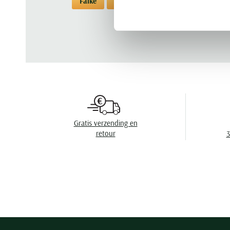
Falke
Sokken
Sokken Falke
Gratis verzending en
retour
3