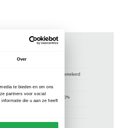
ken
Over
0953500760
Falke Airport Plus sokken beige gemeleerd
Falke
 media te bieden en om ons
ze partners voor social
53% scheerwol, 27% katoen en 20%
nformatie die u aan ze heeft
polyamide
beige
.
14403-5410