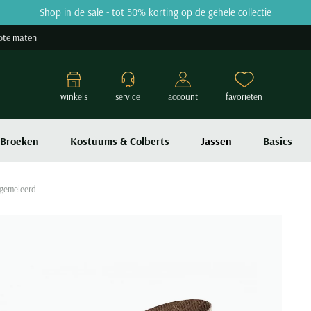
Shop in de sale - tot 50% korting op de gehele collectie
ote maten
winkels
service
account
favorieten
Broeken
Kostuums & Colberts
Jassen
Basics
 gemeleerd