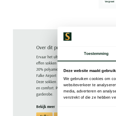
Vergroot
Over dit product
Toestemming
Ervaar het ultieme comfort met de Falke Airport Pl
effen sokken zijn vervaardigd uit een hoogwaard
20% polyamide. Dit zorgt voor een uitstekende 
Deze website maakt gebruik
Falke Airport Plus sokken zijn niet alleen warm 
We gebruiken cookies om cont
Deze sokken zijn een perfecte keuze voor de stijl
websiteverkeer te analyseren
en comfort. Profiteer nu van de Falke sokken aan
media, adverteren en analys
garderobe.
verstrekt of die ze hebben v
Bekijk meer