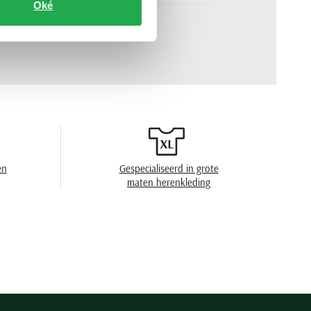
Oké
gemêleerd
n
en
Gespecialiseerd in grote
maten herenkleding