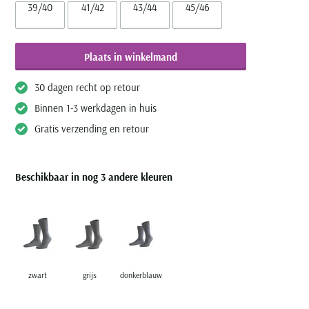
39/40
41/42
43/44
45/46
Plaats in winkelmand
30 dagen recht op retour
Binnen 1-3 werkdagen in huis
Gratis verzending en retour
Beschikbaar in nog 3 andere kleuren
zwart
grijs
donkerblauw