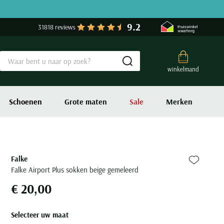
9.2
31818 reviews
Submit search
winkelmand
Schoenen
Grote maten
Sale
Merken
Falke
Zet bij fa
Falke Airport Plus sokken beige gemeleerd
€ 20,00
Selecteer uw maat