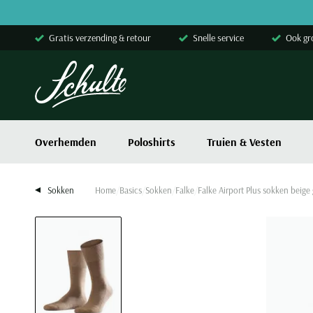
Skip to content
Gratis verzending & retour
Snelle service
Ook gr
Overhemden
Poloshirts
Truien & Vesten
Sokken
Home
Basics
Sokken
Falke
Falke Airport Plus sokken beige