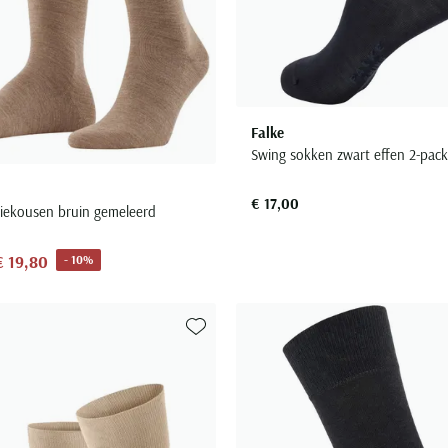
Falke
Swing sokken zwart effen 2-pack
€ 17,00
niekousen bruin gemeleerd
€ 19,80
- 10%
Toevoegen aan favorieten