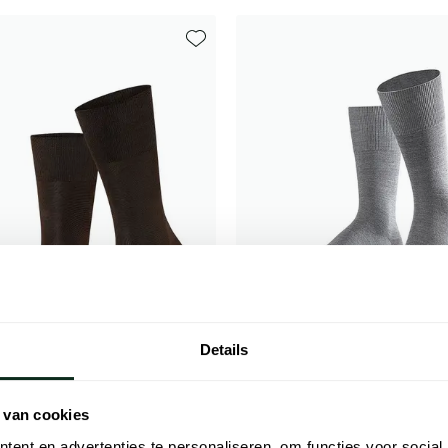
Toevoegen aan favorieten
Details
 van cookies
Falke
kken heren Tiago
Herensokken grijs melange Airpo
ent en advertenties te personaliseren, om functies voor social