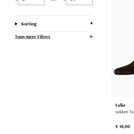
Minimum value input
Maximum value input
Korting
Toon meer Filters
Falke
sokken Ti
€ 18,00