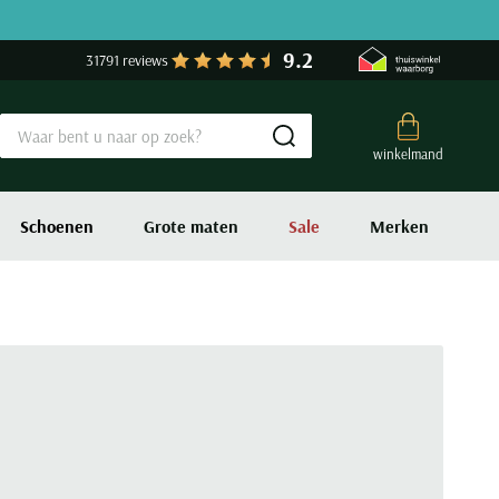
9.2
31791 reviews
Submit search
winkelmand
Schoenen
Grote maten
Sale
Merken