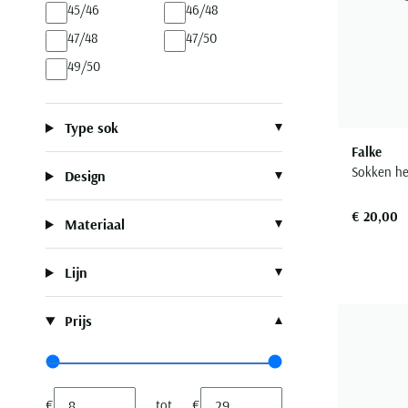
45/46
46/48
47/48
47/50
49/50
Type sok
Falke
Sokken he
Design
€ 20,00
Materiaal
Lijn
Prijs
Range slider min value
Range slider max value
€
tot
€