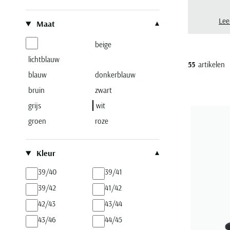
Filteren op
Lee
Maat
beige
lichtblauw
55
artikelen
blauw
donkerblauw
bruin
zwart
grijs
wit
groen
roze
Kleur
39/40
39/41
39/42
41/42
42/43
43/44
43/46
44/45