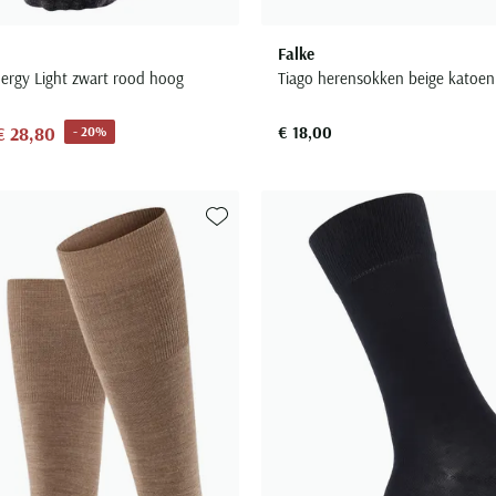
Falke
ergy Light zwart rood hoog
Tiago herensokken beige katoe
€ 28,80
€ 18,00
- 20%
Toevoegen aan favorieten