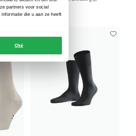
ze partners voor social
€ 20,00
nformatie die u aan ze heeft
Toevoegen aan favorieten
Toevoegen aa
Oké