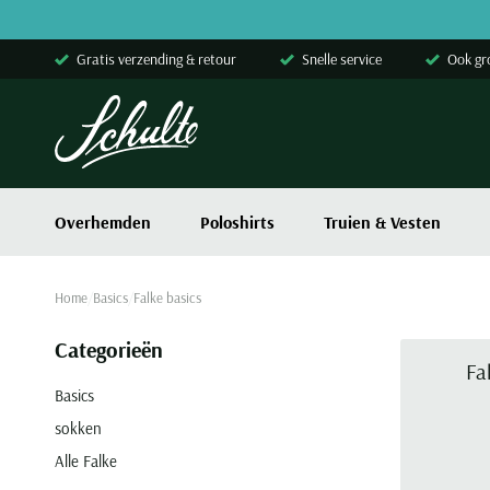
Skip to content
Gratis verzending & retour
Snelle service
Ook gr
Overhemden
Poloshirts
Truien & Vesten
Home
Basics
Falke basics
Categorieën
Fa
Basics
sokken
Alle Falke