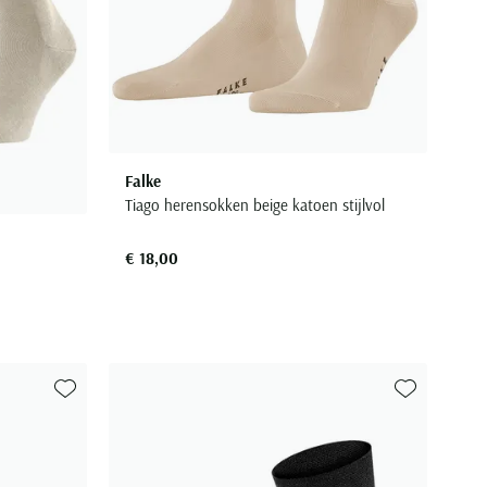
Falke
Tiago herensokken beige katoen stijlvol
€ 18,00
Toevoegen aan favorieten
Toevoegen aa