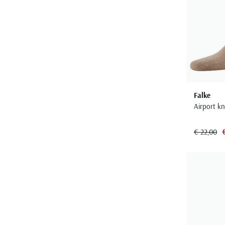
Falke
Airport k
€ 22,00