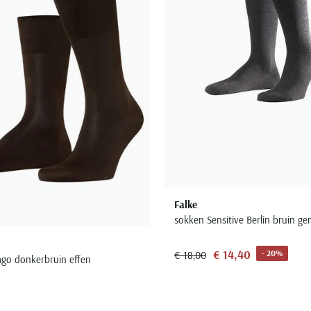
Falke
sokken Sensitive Berlin bruin ge
€ 14,40
- 20%
€ 18,00
ago donkerbruin effen