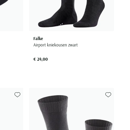
Falke
Airport kniekousen zwart
€ 24,00
Toevoegen aan favorieten
Toevoegen aa