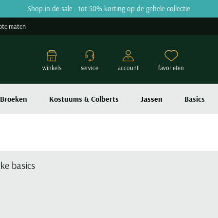
Shop in de sale - tot 50% korting op de gehele collectie
ote maten
winkels
service
account
favorieten
Broeken
Kostuums & Colberts
Jassen
Basics
lke basics