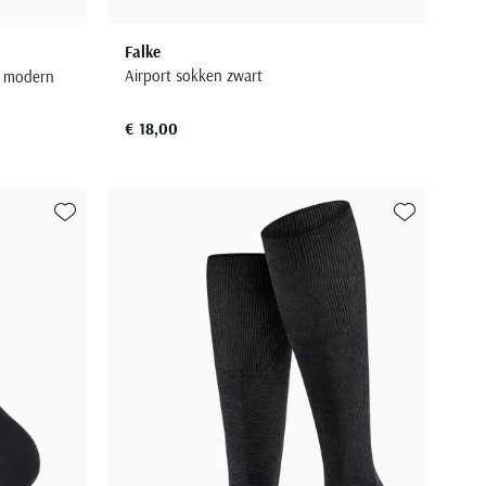
Falke
Airport sokken zwart
n modern
€ 18,00
Toevoegen aan favorieten
Toevoegen aa