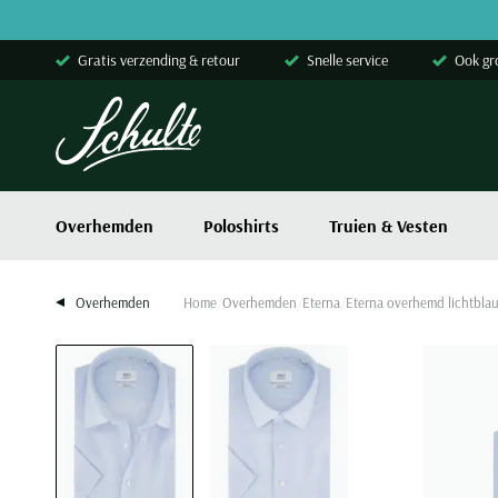
Skip to content
Gratis verzending & retour
Snelle service
Ook gr
Overhemden
Poloshirts
Truien & Vesten
Overhemden
Home
Overhemden
Eterna
Eterna overhemd lichtbla