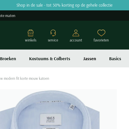
Shop in de sale - tot 50% korting op de gehele collectie
ote maten
winkels
service
account
favorieten
Broeken
Kostuums & Colberts
Jassen
Basics
uw modern fit korte mouw katoen