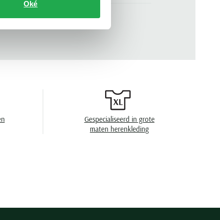
Oké
korte mouw
n
.
2355 SS8P-11
effen
semi-wide spread boord
geen borstzak
en
speciaal wasprogamma 30°C, niet in de
droger, strijken op middelhoge temperatuur,
en
Gespecialiseerd in grote
niet chemisch reinigen
maten herenkleding