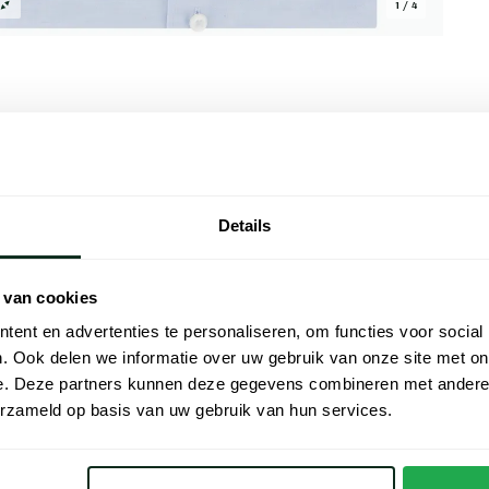
1 / 4
Alle kenmer
Details
le keuze voor de moderne man. Dit overhemd
Artikelnr.
het ideaal is voor zomerse dagen. Gemaakt
Naam
 linnen biedt het comfort en ademend
 van cookies
ign maken het geschikt voor zakelijke
ent en advertenties te personaliseren, om functies voor social
Merk
d toe aan je garderobe en ervaar de
. Ook delen we informatie over uw gebruik van onze site met on
e. Deze partners kunnen deze gegevens combineren met andere i
Materiaal
erzameld op basis van uw gebruik van hun services.
Pasvorm
rna
Kleur