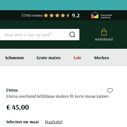
9.2
31798 reviews
Submit search
winkelmand
Schoenen
Grote maten
Sale
Merken
Eterna
Zet bij fa
Eterna overhemd lichtblauw modern fit korte mouw katoen
€ 45,00
Selecteer uw maat
Maattabel