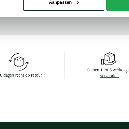
Aanpassen
Mouwlengte
Meer kenmerke
Leveranciers nr
Design
Boord
Borstzak
Wasvoorschrift
Binnen 1 tot 3 werkdag
0 dagen recht op retour
verzonden