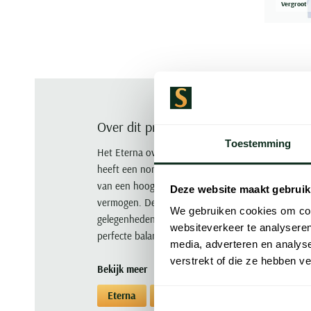
Vergroot
Over dit product
Toestemming
Het Eterna overhemd in lichtblauw is een stijlvol
heeft een normale fit en korte mouwen waardoor 
van een hoogwaardige mix van 59% katoen en 41%
Deze website maakt gebruik
vermogen. De semi-wide spread boord en effen des
We gebruiken cookies om cont
gelegenheden. Voeg dit veelzijdige Eterna overhem
websiteverkeer te analyseren
perfecte balans tussen stijl en comfort. Koop nu!
media, adverteren en analys
verstrekt of die ze hebben v
Bekijk meer
Eterna
Overhemden
Overhemden Ete