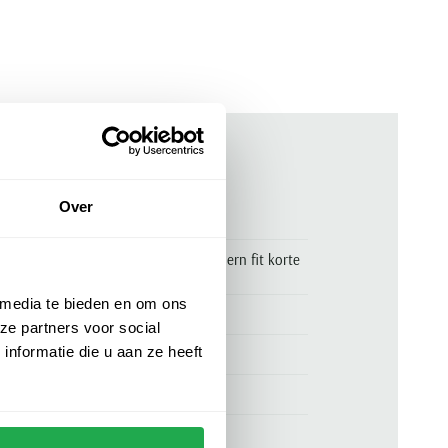
ken
Over
00160327
Eterna overhemd lichtblauw modern fit korte
mouw katoen
 media te bieden en om ons
Eterna
ze partners voor social
nformatie die u aan ze heeft
59% katoen en 41% linnen
normale fit
lichtblauw