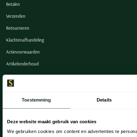
Betalen
Verzenden
Retourneren
Klachtenafhandeling
Actievoorwaarden
Artikelonderhoud
Onze winkels
Onze winkels
Toestemming
Details
Heemstede
Hillegom
Deze website maakt gebruik van cookies
Leiderdorp
We gebruiken cookies om content en advertenties te persona