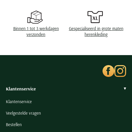
Seidensticker
Slater
State of Art
Binnen 1 tot 3 werkdagen
Gespecialiseerd in grote maten
Superdry
verzonden
herenkleding
Tenson
Thomas Maine
Tommy Hilfiger
Tramarossa
UBR
Vanguard
Klantenservice
Wellington of Billmore
Klantenservice
William Lockie
Veelgestelde vragen
Xacus
Bestellen
Alle merken