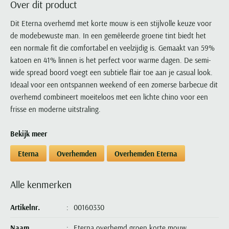
Over dit product
Portofino
PME Legend
Tussenjassen
PME Legend
Polo Ralph Lauren
Pierre Cardin
New Zealand
Lacoste
Profuomo
Polo Ralph Lauren
Dit Eterna overhemd met korte mouw is een stijlvolle keuze voor
Bodywarmers
Polo Ralph Lauren
PME Legend
PME Legend
Olymp
Ledub
de modebewuste man. In een gemêleerde groene tint biedt het
R2
Portofino
Portofino
Portofino
Polo Ralph Lauren
Paul & Shark
Lyle & Scott
een normale fit die comfortabel en veelzijdig is. Gemaakt van 59%
Seidensticker
Reset
Profuomo
Profuomo
Portofino
Polo Ralph Lauren
Mac
katoen en 41% linnen is het perfect voor warme dagen. De semi-
State of Art
State of Art
State of Art
State of Art
Replay
wide spread boord voegt een subtiele flair toe aan je casual look.
PME Legend
Maerz
Tommy Hilfiger
Superdry
Ideaal voor een ontspannen weekend of een zomerse barbecue dit
Superdry
Superdry
Tommy Hilfiger
Profuomo
Magnanni
overhemd combineert moeiteloos met een lichte chino voor een
Vanguard
Tenson
Tommy Hilfiger
Thomas Maine
Tramarossa
R2
Mason's
frisse en moderne uitstraling.
Xacus
Tommy Hilfiger
Vanguard
Tommy Hilfiger
Vanguard
State of Art
Mc Alson
UBR
Bekijk meer
Vanguard
Superdry
Meyer
Populaire kleuren
Vanguard
Grote maten
Deals
William Lockie
Eterna
Overhemden
Overhemden Eterna
Tenson
New Zealand
Wit overhemd heren
Grote maten poloshirts
2e broek voor de helft
Wellington of Billmore
Tommy Hilfiger
Zwart overhemd heren
Grote maten herenmode
Populaire materialen
Alle kenmerken
Tramarossa
Blauw overhemd heren
Populaire merk lijnen
Grote maten
Katoenen trui
North 84
Vanguard
Groen overhemd heren
Meyer Chicago
Grote maten jassen
Artikelnr.
00160330
Populaire kleuren
Lamswollen trui
Olymp
Alle merken sale
Witte polo heren
Meyer Diego
Grote maten winterjassen
Merino wol trui
Naam
Eterna overhemd groen korte mouw