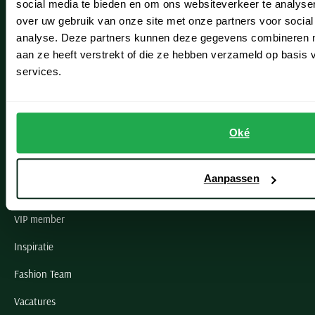
social media te bieden en om ons websiteverkeer te analyse
Lisse
over uw gebruik van onze site met onze partners voor social
analyse. Deze partners kunnen deze gegevens combineren me
Noordwijk
aan ze heeft verstrekt of die ze hebben verzameld op basis
Oegstgeest
services.
Openingstijden winkels
Oké
Schulte Herenmode
Grote maten herenkleding
Aanpassen
Paul & Shark specialist
VIP member
Inspiratie
Fashion Team
Vacatures